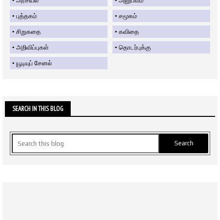
அரசியல்
அனுபவம்
புத்தகம்
சமூகம்
சிறுகதை
கவிதை
அறிவிப்புகள்
தொடர்புக்கு
யூடியுப் சேனல்
SEARCH IN THIS BLOG