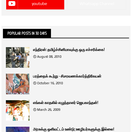
youtube
Whatsapp Channel
POPULAR POSTS IN 30 DAYS
எந்திரன்: தமிழ்ச்சினிமாவுக்கு ஒரு எச்சரிக்கை!
August 08, 2010
பரத்தைக் கூற்று - சி.சரவணக்கார்த்திகேயன்
October 16, 2010
எங்கள் காதலில் எழுத்தாளர் ஜெயகாந்தன்!
March 26, 2009
அரசுக்கு ஒளிவட்டம் உண்டு; ஊழியர்களுக்கு இல்லை!