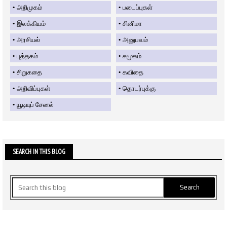
அறிமுகம்
படைப்புகள்
இலக்கியம்
சினிமா
அரசியல்
அனுபவம்
புத்தகம்
சமூகம்
சிறுகதை
கவிதை
அறிவிப்புகள்
தொடர்புக்கு
யூடியுப் சேனல்
SEARCH IN THIS BLOG