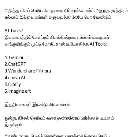
அடுத்து மிகப் பெரிய சோதனை. லிப் மூவ்மெண்ட். அதற்கு சூத்திரம்
எல்லாம் இல்லை. உங்கள் அனுபவத்தாலேயே பெற வேண்டும்.
AI Tools?
இணையத்தில் கொட்டிக் கிடக்கின்றன. எல்லாம் காசுதான்.
அங்குமிங்கும் முட்டி மோதி, நான் உபயோகித்த AI Tools:
1. Gemini
2.ChatGPT
3.Wondershare Filmora
4.canva AI
5.ClipFly
6.Imagine art
இறுதியாகவும் இரண்டு விஷயங்கள்.
ஒன்று, நீச்சல் தெரியும் வரை தண்ணீரைப் பார்த்தால் பயமாய்
இருக்கும்.
இரண்டாவது, பெரும் கொள்ளை. பணத்தை செலவு செய்ய