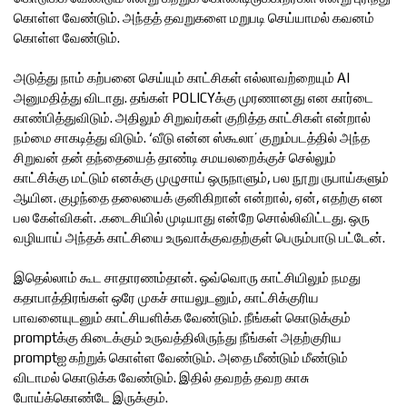
கொள்ள வேண்டும். அந்தத் தவறுகளை மறுபடி செய்யாமல் கவனம்
கொள்ள வேண்டும்.
அடுத்து நாம் கற்பனை செய்யும் காட்சிகள் எல்லாவற்றையும் AI
அனுமதித்து விடாது. தங்கள் POLICYக்கு முரணானது என கார்டை
காண்பித்துவிடும். அதிலும் சிறுவர்கள் குறித்த காட்சிகள் என்றால்
நம்மை சாகடித்து விடும். ‘வீடு என்ன ஸ்கூலா’ குறும்படத்தில் அந்த
சிறுவன் தன் தந்தையைத் தாண்டி சமயலறைக்குச் செல்லும்
காட்சிக்கு மட்டும் எனக்கு முழுசாய் ஒருநாளும், பல நூறு ருபாய்களும்
ஆயின. குழந்தை தலையைக் குனிகிறான் என்றால், ஏன், எதற்கு என
பல கேள்விகள். .கடைசியில் முடியாது என்றே சொல்லிவிட்டது. ஒரு
வழியாய் அந்தக் காட்சியை உருவாக்குவதற்குள் பெரும்பாடு பட்டேன்.
இதெல்லாம் கூட சாதாரணம்தான். ஒவ்வொரு காட்சியிலும் நமது
கதாபாத்திரங்கள் ஒரே முகச் சாயலுடனும், காட்சிக்குரிய
பாவனையுடனும் காட்சியளிக்க வேண்டும். நீங்கள் கொடுக்கும்
promptக்கு கிடைக்கும் உருவத்திலிருந்து நீங்கள் அதற்குரிய
promptஐ கற்றுக் கொள்ள வேண்டும். அதை மீண்டும் மீண்டும்
விடாமல் கொடுக்க வேண்டும். இதில் தவறத் தவற காசு
போய்க்கொண்டே இருக்கும்.