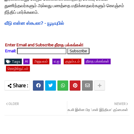
துணிந்தவர்களும் அல்லது பணத்தை மதிக்காதவர்களும் கொஞ்சம்
நீந்திப் பார்க்கலாம்.
வீடு என்ன ஸ்கூலா? - யூடியுபில்
Enter Email and Subscribe தீராத பக்கங்கள்!
Email
:
AI
அனுபவம்
ஏ.ஐ
குறும்படம்
தீராத பக்கங்கள்
Tags
தொழில்நுட்பம்
OLDER
NEWER
கூலி இன்ன பிற ’பான் இந்தியா’ குப்பைகள்