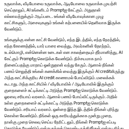
உருவாக்க, வீடியோவை உருவாக்க, ஆடியோவை உருவாக்க முயற்சி
செய்தாலும், AI உங்களிடம் Promptஐ கேட்கும். அதுதான்
எல்லாவற்றுக்கும் அடிப்படை. உங்கள் வீடியோவுக்கான முழு
காட்சிகளும், அசைவுகளும் உங்கள் கற்பனையில் தெளிவாக இருக்க
வேண்டும்.
உங்களுக்கு என்ன காட்சி வேண்டும், எந்த இடத்தில், எந்த நேரத்தில்,
எந்த கோணத்தில், யார் யாரை வைத்து, அவர்களின் தோற்றம்,
உடல்மொழி, என்னென்ன உடைகள் என சகலத்தையும் தீர்மானித்து, AI
கேட்கும் Promptஐ கொடுக்க வேண்டும். நிச்சயமாக நாம்
நினைப்பதற்கு மாறாய் ஒன்றுதான் வந்து சேரும். ஆனால் நீங்கள்
பணம் செலுத்தி உங்கள் கணக்கில் வைத்து இருக்கும் AI creditலிருந்து
அந்த காட்சிக்குரிய AI credit காணாமல் போய்விடும். மலைக்கக்
கூடாது. அந்த காட்சியில் / வீடியோவில் / ஆடியோவில் இருக்கும்
குறைகளைச் சுட்டிக்காட்டி அடுத்த Promptஐ கொடுக்க வேண்டும்.
ஓரளவு சரியாய் வரலாம். ஆனால் பணம் போய்விட்டிருக்கும். அதில்
உள்ள குறைகளைச் சுட்டிக்காட்டி அடுத்த Promptஐ கொடுக்க
வேண்டும். சரியாய் வரலாம். ஒன்றை இந்த இடத்தில் நீங்கள் புரிந்து
கொள்ள வேண்டும். நீங்கள் ஒரு காரியத்துக்காக மூன்று முறை,
நான்கு முறை செலவு செய்ய நேரிட்டலும், நீங்கள் Promptஐ எப்படி
கொடுக்க வேண்டும் என்று கற்றுக் கொண்டிருக்கிறீர்கள் என்று புரிந்து