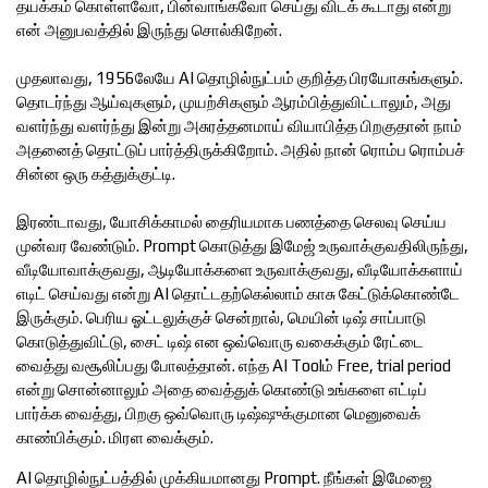
தயக்கம் கொள்ளவோ, பின்வாங்கவோ செய்து விடக் கூடாது என்று
என் அனுபவத்தில் இருந்து சொல்கிறேன்.
முதலாவது, 1956லேயே AI தொழில்நுட்பம் குறித்த பிரயோகங்களும்.
தொடர்ந்து ஆய்வுகளும், முயற்சிகளும் ஆரம்பித்துவிட்டாலும், அது
வளர்ந்து வளர்ந்து இன்று அசுரத்தனமாய் வியாபித்த பிறகுதான் நாம்
அதனைத் தொட்டுப் பார்த்திருக்கிறோம். அதில் நான் ரொம்ப ரொம்பச்
சின்ன ஒரு கத்துக்குட்டி.
இரண்டாவது, யோசிக்காமல் தைரியமாக பணத்தை செலவு செய்ய
முன்வர வேண்டும். Prompt கொடுத்து இமேஜ் உருவாக்குவதிலிருந்து,
வீடியோவாக்குவது, ஆடியோக்களை உருவாக்குவது, வீடியோக்களாய்
எடிட் செய்வது என்று AI தொட்டதற்கெல்லாம் காசு கேட்டுக்கொண்டே
இருக்கும். பெரிய ஓட்டலுக்குச் சென்றால், மெயின் டிஷ் சாப்பாடு
கொடுத்துவிட்டு, சைட் டிஷ் என ஒவ்வொரு வகைக்கும் ரேட்டை
வைத்து வசூலிப்பது போலத்தான். எந்த AI Toolம் Free, trial period
என்று சொன்னாலும் அதை வைத்துக் கொண்டு உங்களை எட்டிப்
பார்க்க வைத்து, பிறகு ஒவ்வொரு டிஷ்ஷுக்குமான மெனுவைக்
காண்பிக்கும். மிரள வைக்கும்.
AI தொழில்நுட்பத்தில் முக்கியமானது Prompt. நீங்கள் இமேஜை