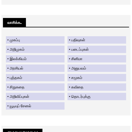
வாசிக்க....
முகப்பு
பதிவுகள்
அறிமுகம்
படைப்புகள்
இலக்கியம்
சினிமா
அரசியல்
அனுபவம்
புத்தகம்
சமூகம்
சிறுகதை
கவிதை
அறிவிப்புகள்
தொடர்புக்கு
யூடியுப் சேனல்