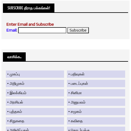
SUBSCRIBE தீராத பக்கங்கள்!
Enter Email and Subscribe
Email
:
வாசிக்க....
முகப்பு
பதிவுகள்
அறிமுகம்
படைப்புகள்
இலக்கியம்
சினிமா
அரசியல்
அனுபவம்
புத்தகம்
சமூகம்
சிறுகதை
கவிதை
அறிவிப்புகள்
தொடர்புக்கு