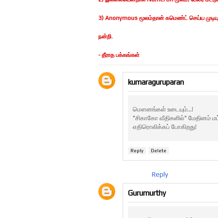
3) Anonymous மூலம்தான் கமெண்ட் செய்ய முடியுமெ
நன்றி.
- தீராத பக்கங்கள்
kumaraguruparan
மௌனங்கள் உடையும்...!
"சிகாகோ வீதிகளில்" மேதினம் மட்
எதிரொலிக்கப் போகிறது!
Reply
Delete
Reply
Gurumurthy