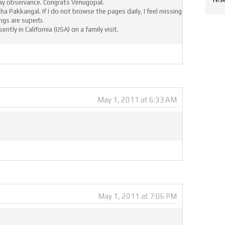
Day observance. Congrats Venugopal.
ha Pakkangal. If I do not browse the pages daily, I feel missing
ngs are superb.
ently in California (USA) on a family visit.
May 1, 2011 at 6:33 AM
May 1, 2011 at 7:06 PM