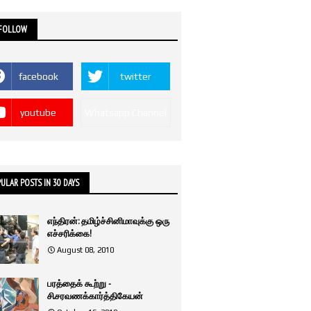
 FOLLOW
facebook
twitter
youtube
Whatsapp Channel
ULAR POSTS IN 30 DAYS
எந்திரன்: தமிழ்ச்சினிமாவுக்கு ஒரு
எச்சரிக்கை!
August 08, 2010
பரத்தைக் கூற்று -
சி.சரவணக்கார்த்திகேயன்