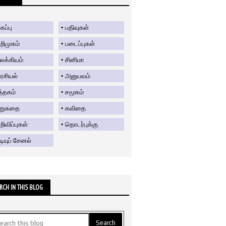
கப்பு
பதிவுகள்
றிமுகம்
படைப்புகள்
லக்கியம்
சினிமா
ரசியல்
அனுபவம்
த்தகம்
சமூகம்
ிறுகதை
கவிதை
ிவிப்புகள்
தொடர்புக்கு
டியுப் சேனல்
RCH IN THIS BLOG