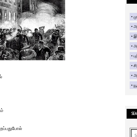
மு
அ
இ
அ
பு
ச
அற
ல்
யூ
ம்
SEA
ைப்பதுபோல்