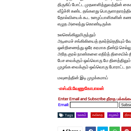
திருகிப் போட்ட முதலாளித்துவத்தின் கை
வீழ்ச்சி கண்ட தங்களது பொருளாதாரத்தி
தோல்வியைக் கூட உழைப்பாளிகளின் கணக
எழுத அலைந்து கொண்டிருக்க
உலகெங்கிலுமிருந்தும்
அடிமைச் சங்கிலியைத் தகர்த்தெறியும் 
ஒன்றிணைந்து ஒரே கரமாக நீண்டு செல்லு
அதே குரல் நாண்களை எதிர்த் திசையில் தி
பேச வைக்கும் ஒவ்வொரு மே தினத்திலும்
முழங்க வைக்கும் ஒவ்வொரு போராட்ட நா
மவுனத்தின் இடி முழக்கமாய்
எஸ்.வி.வேணுகோபாலன்
-
Enter Email and Subscribe தீராத பக்கங்கள
Email
:
உலகம்
கவிதை
சமூகம்
தீரா
Tags