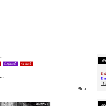
..
SUB
நிகழ்வுகள்
மேதினம்
Ent
..
Ema
4
வாசி