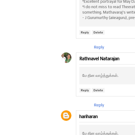
*Excellent portrayal for May 
*I do not miss to read Theerat
something. Mathavaraj's writi
- J Gurumurthy (aiieaguru), pres
Reply
Delete
Reply
Rathnavel Natarajan
மே தின வாழ்த்துக்கள்.
Reply
Delete
Reply
hariharan
மே தின வாழ்த்துக்கள்.