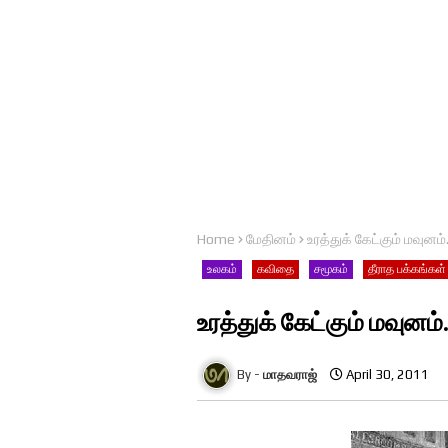
Home
மேதினம்
உரத்துக் கேட்கும் மவுனம்..
உலகம்
கவிதை
சமூகம்
தீராத பக்கங்கள்
உரத்துக் கேட்கும் மவுனம்..
மாதவராஜ்
April 30, 2011