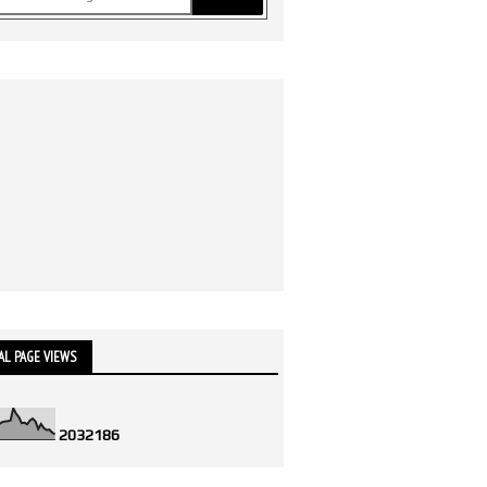
AL PAGE VIEWS
2
0
3
2
1
8
6