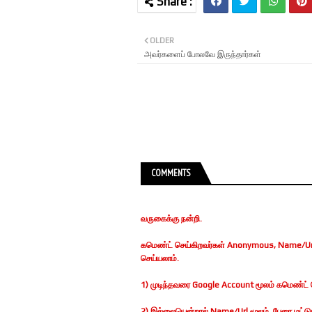
OLDER
அவர்களைப் போலவே இருந்தார்கள்
COMMENTS
வருகைக்கு நன்றி.
கமெண்ட் செய்கிறவர்கள் Anonymous, Name/Url
செய்யலாம்.
1) முடிந்தவரை Google Account மூலம் கமெண்ட் ச
2) இல்லையென்றால் Name/Url மூலம், பேரை மட்டுமா