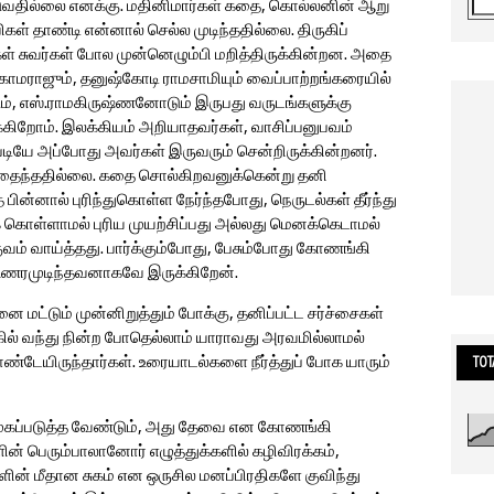
்படுவதில்லை எனக்கு. மதினிமார்கள் கதை, கொல்லனின் ஆறு
கள் தாண்டி என்னால் செல்ல முடிந்ததில்லை. திருகிப்
ைகள் சுவர்கள் போல முன்னெழும்பி மறித்திருக்கின்றன. அதை
காமராஜும், தனுஷ்கோடி ராமசாமியும் வைப்பாற்றங்கரையில்
ம், எஸ்.ராமகிருஷ்ணனோடும் இருபது வருடங்களுக்கு
க்கிறோம். இலக்கியம் அறியாதவர்கள், வாசிப்பனுபவம்
ியே அப்போது அவர்கள் இருவரும் சென்றிருக்கின்றனர்.
ம் சிதைந்ததில்லை. கதை சொல்கிறவனுக்கென்று தனி
பின்னால் புரிந்துகொள்ள நேர்ந்தபோது, நெருடல்கள் தீர்ந்து
ிக் கொள்ளாமல் புரிய முயற்சிப்பது அல்லது மெனக்கெடாமல்
ுவம் வாய்த்தது. பார்க்கும்போது, பேசும்போது கோணங்கி
உணரமுடிந்தவனாகவே இருக்கிறேன்.
ை மட்டும் முன்னிறுத்தும் போக்கு, தனிப்பட்ட சர்ச்சைகள்
 வந்து நின்ற போதெல்லாம் யாராவது அரவமில்லாமல்
டேயிருந்தார்கள். உரையாடல்களை நீர்த்துப் போக யாரும்
TOT
ுகப்படுத்த வேண்டும், அது தேவை என கோணங்கி
ன் பெரும்பாலானோர் எழுத்துக்களில் கழிவிரக்கம்,
ைகளின் மீதான சுகம் என ஒருசில மனப்பிரதிகளே குவிந்து