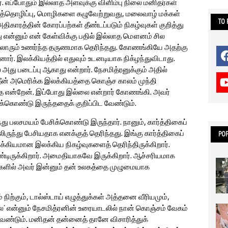
 எப்போதும் இல்லாத அளவுக்கு விளிம்பு நிலை மனிதர்கள்
ழித்தொழிப்பு, மொழிகளை கழுவேற்றுவது, மலைவாழ் மக்கள்
TO
ிகாரத்தின் கோரப்பற்கள் தீண்டப்படும் நிகழ்வுகள் குறித்து
து என்னும் என் கேள்விக்கு பதில் இல்லாத மௌனம் சில
லோரும் உணர்ந்த தருணமாக தெரிந்தது. கோணங்கியே அதற்கு
். இலக்கியத்தில் எதுவும் உடனடியாக நிக்ழந்துவிடாது.
அது படைப்பு ஆகாது என்றார். நேசமித்ரனுக்கும் அதில்
்தீன் அமெரிக்க இலக்கியத்தை கொஞ்ச காலம் முந்தி
ே என்றேன். இப்போது இல்லை என்றார் கோணங்கி. அவர்
ிக்கொண்டு இருந்ததைக் குறிப்பிட வேண்டும்.
து பலசமயம் பேசிக்கொண்டு இருந்தார். நானும், கார்த்திகைப்
ருந்து பேசியதாக எனக்குத் தெரிந்தது. இங்கு கார்த்திகைப்
POP
க்கியமான இலக்கிய நிகழ்வுகளைத் தெரிந்திருக்கிறார்.
ொண்டிருக்கிறார். அமைதியாகவே இருக்கிறார். ஆச்சரியமாக
களில் அவர் இன்னும் தன் உலகத்தை முழுமையாக
 நிற்கும், டால்ஸ்டாய் எழுத்துக்கள் அத்தனை வீரியமும்,
என்னும் நேசமித்ரனின் உரையாடலில் நான் கொஞ்சம் வேகம்
ெண்டும். மனிதன் தன்னைத் தானே விசாரித்துக்