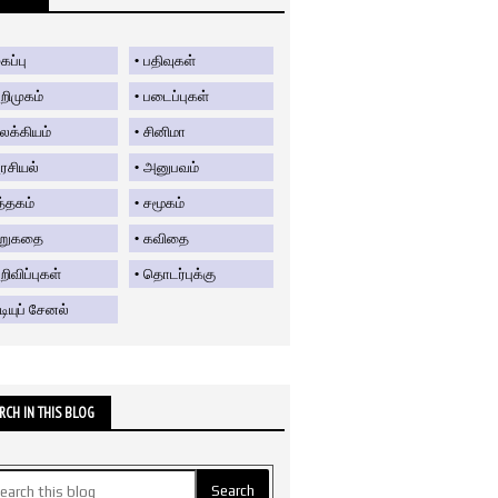
கப்பு
பதிவுகள்
றிமுகம்
படைப்புகள்
லக்கியம்
சினிமா
ரசியல்
அனுபவம்
த்தகம்
சமூகம்
ிறுகதை
கவிதை
ிவிப்புகள்
தொடர்புக்கு
டியுப் சேனல்
RCH IN THIS BLOG