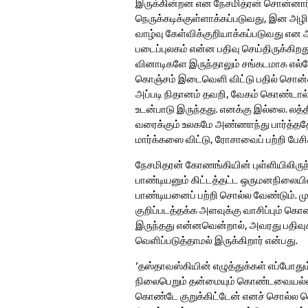
இருக்கின்றன என நேசமித்ரன் சொன்னார்.
நெருக்கடிக்குள்ளாக்கப்படுவது, இன அ
வாழ்வு கேள்விக்குறியாக்கப்படுவது என அத
படைப்புலகம் என்ன பதிவு செய்திருக்கிற
வினாடிகளே இருந்தாலும் சங்கடமாக எல்
கொஞ்சம் இடைவெளி விட்டு பதில் சொன்னார
அப்படி நிதானம் தவறி, வேகம் கொண்டால் 
உடன்பாடு இருந்தது. எனக்கு இல்லை. லத
வரைக்கும் உலகமே அண்ணாந்து பார்த்தத
மார்க்கஸை விட்டு, ரோசாவைப் பற்றி பேச
நேசமிதரன் கோணங்கியின் புள்ளியிலிருந்
பாண்டியனும் கிட்டத்தட்ட ஒருமனநிலையிலி
பாண்டியனைப் பற்றி சொல்ல வேண்டும். மு
குறிப்படத்தக்க அளவுக்கு வாசிப்பும் க
இருந்தது என்னவென்றால், அவரது பதிவு
வெளிப்படுத்தாமல் இருக்கிறார் என்பது.
‘தஸ்தாவஸ்கியின் எழுத்துக்கள் எப்போதும்
நிலைபெறும் தன்மையும் கொண்டவையல்ல’ 
கொண்டே குறுக்கிட்டேன் எனச் சொல்ல வ