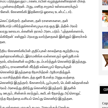
 படுத்துவதும் டால்ஸ்டாயின் எழுத்துக்களில்தான் மிகத்
 முன்வைத்தேன். அது, மனித சமூகம் உள்ளவரைக்கும்
்னேன். கோணங்கி இதனோடு ஓரளவு உடன்பட்டார்.
க் கொட்டுகிறார். தன்னை, தன் ரசனைகளை, தன்
யோடு பகிர்ந்துகொள்ளமுடியாத ஒரு இடத்தில் அவர்
அவரது உரையாடல்களின் தாகம் அடைபடும். ‘புத்தகங்களால்,
்கிறேன்’ என்னும் அவரது வார்த்தைகள் இன்னும் இரைச்சல்
்றன.
ற்றிய கோணங்கியின் குறிப்புகள் காலத்தை சுழற்றியபடி
ே தஸ்தாவஸ்கியும், இராமலிங்க வள்ளலாரும் ஒன்றுபோல்
ல், விரல்களின் வழியே தடம்பார்த்துக் கொண்டு இருந்தது.
ிப்பு, ராவணனின் கீர்த்தி எல்லாமும் தோடிக்குள்
க்கொண்டு இருந்ததை நேசமித்ரன் ஆமோதித்துக்
யை வாசித்ததில் கிடைத்த ஒளி போன்ற அனுபவத்தை
ுகொண்டு இருந்தார். கோனார்க், பூம்புகார், டெல்லி சுல்தான்கள்
 அலைந்து திரிந்து கொண்டு இருந்தார். இருளில்
COP
டி ஊரும், சின்னக் காற்றும், சுவீடன் தேசத்து அப்சொலுட்
 அந்த நேரத்தை வசியம் செய்து கொண்டு இருந்தன.
Cop
ிந்து எங்களை பரவசம் தழுவ அழைத்துச் சென்று
res