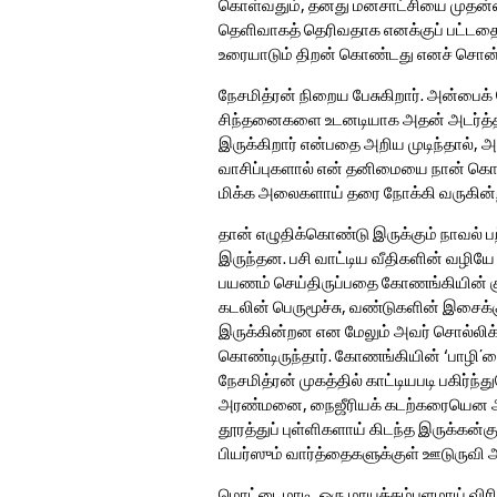
கொள்வதும், தனது மனசாட்சியை முதன்மைப்
தெளிவாகத் தெரிவதாக எனக்குப் பட்டதை
உரையாடும் திறன் கொண்டது எனச் சொன
நேசமித்ரன் நிறைய பேசுகிறார். அன்பை
சிந்தனைகளை உடனடியாக அதன் அடர்த்தி
இருக்கிறார் என்பதை அறிய முடிந்தால், 
வாசிப்புகளால் என் தனிமையை நான் கொல
மிக்க அலைகளாய் தரை நோக்கி வருகின
தான் எழுதிக்கொண்டு இருக்கும் நாவல் ப
இருந்தன. பசி வாட்டிய வீதிகளின் வழிய
பயணம் செய்திருப்பதை கோணங்கியின் குர
கடலின் பெருமூச்சு, வண்டுகளின் இசைக்குற
இருக்கின்றன என மேலும் அவர் சொல்லி
கொண்டிருந்தார். கோணங்கியின் ‘பாழி’
நேசமித்ரன் முகத்தில் காட்டியபடி பகிர்ந்த
அரண்மனை, நைஜீரியக் கடற்கரையென அவர்
தூரத்துப் புள்ளிகளாய் கிடந்த இருக்கன்கு
பியர்ஸும் வார்த்தைகளுக்குள் ஊடுருவி
மொட்டைமாடி, ஒரு மாயக்கம்பளமாய் விர