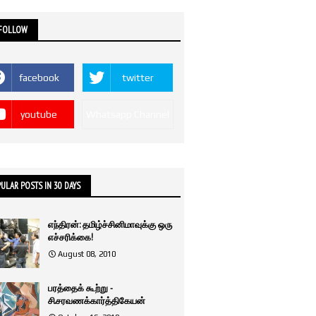
 FOLLOW
facebook
twitter
youtube
Whatsapp Channel
ULAR POSTS IN 30 DAYS
எந்திரன்: தமிழ்ச்சினிமாவுக்கு ஒரு
எச்சரிக்கை!
August 08, 2010
பரத்தைக் கூற்று -
சி.சரவணக்கார்த்திகேயன்