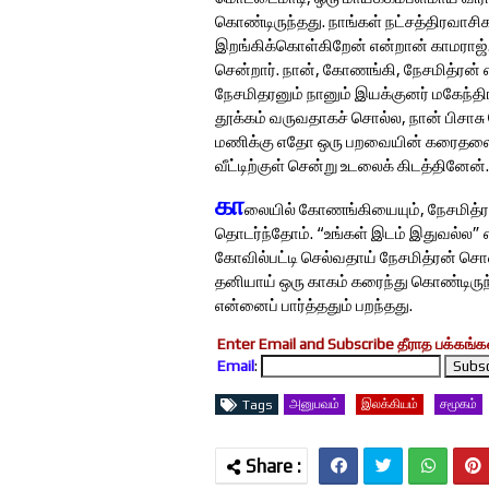
கொண்டிருந்தது. நாங்கள் நட்சத்திரவாசி
இறங்கிக்கொள்கிறேன் என்றான் காமராஜ். க
சென்றார். நான், கோணங்கி, நேசமித்ரன் 
நேசமிதரனும் நானும் இயக்குனர் மகேந்தி
தூக்கம் வருவதாகச் சொல்ல, நான் பிசாச
மணிக்கு எதோ ஒரு பறவையின் கரைதலைக் க
வீட்டிற்குள் சென்று உடலைக் கிடத்தினேன்
கா
லையில் கோணங்கியையும், நேசமித்ரனை
தொடர்ந்தோம். “உங்கள் இடம் இதுவல்ல”
கோவில்பட்டி செல்வதாய் நேசமித்ரன் சொன
தனியாய் ஒரு காகம் கரைந்து கொண்டிரு
என்னைப் பார்த்ததும் பறந்தது.
Enter Email and Subscribe தீராத பக்கங்கள
Email
:
அனுபவம்
இலக்கியம்
சமூகம்
Tags