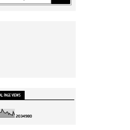
AL PAGE VIEWS
2
0
3
4
9
8
0