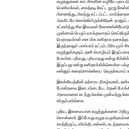
எழுத்துக்கள் காட்சிகளின் வழியே புலப
பெண்மக்கள், கைத்தடி கேட்ட நூறு கேள்வி
பிணைந்து, பிளந்து கட்டப்பட்ட வார்த்த
அவரிடமே சொல்லியிருக்கிறேன். நானும், 
உட்கார்ந்து சில இரவுகள் கோணங்கியோடு
முன்னால் பெரும் வாக்குவாதம் செய்திரு
பெறாதவர்கள் என மிக எளிதாக நகைத்தபட
இருந்தாலும் பரஸ்பரம் நட்பும், பிரியமு
எழுத்துக்களும், தனி மொழியும் இருப்பதை 
போயின. புரிவது, புரியாதது என்று சிக்க
இருப்பது என்று எளிதாக்கிக்கொள்ள பக்க
என்னும் கதைசொல்லியை நெருக்கமாய் 
இலக்கியத்தின் தற்சமய நிகழ்வுகள், தன்ன
போன்றவை இடையிடையே, அதன் போக்கில்
அவைகளை கடந்து செல்ல முன்வந்து கொண்
விரும்பவில்லை.
புதிய, இளமையான எழுத்துக்களை அறிம
சொன்னார். இப்போது எழுத வருகிறவர்களி
காத்திருப்பு, விரக்தி, எள்ளல், கடந்தவ