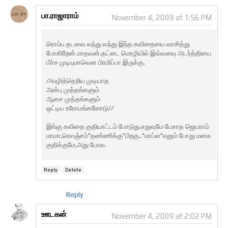
பா.ராஜாராம்
November 4, 2009 at 1:56 PM
ரொம்ப தடவை வந்து வந்து இந்த கவிதையை வாசித்து
போகிறேன் மாதவன்.தட்டை மொழியில் இவ்வளவு அடர்த்தியை
பீச்ச முடியுமாவென பிரமிப்பா இருக்கு.
//வழித்தெறிய முடியாத
அன்பு முத்தங்களும்
ஆசை முத்தங்களும்
ஒட்டிய உரோமங்களோடு//
இங்கு கவிதை குதியாட்டம் போடுது.எதுவுமே பேசாத ஜெயராம்
மாமா,கொஞ்சம்"தண்ணிக்கு"பிறகு.."மாப்ள"எனும் போது மனசு
குதிக்குமே,அது போல.
Reply
Delete
Reply
ஊடகன்
November 4, 2009 at 2:02 PM