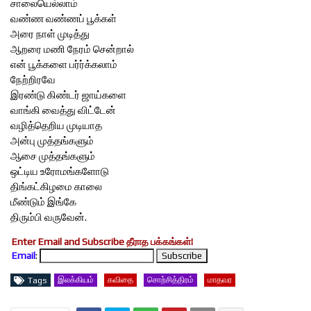
சாலையெல்லாம்
வண்ண வண்ணப் பூக்கள்
அரை நாள் முடித்து
ஆறரை மணி நேரம் சென்றால்
என் பூக்களை பர்ர்க்கலாம்
நேற்றிரவே
இரண்டு கிண்டர் ஜாய்களை
வாங்கி வைத்து விட்டேன்
வழித்தெறிய முடியாத
அன்பு முத்தங்களும்
ஆசை முத்தங்களும்
ஒட்டிய உரோமங்களோடு
திங்கட்கிழமை காலை
மீண்டும் இங்கே
திரும்பி வருவேன்.
Enter Email and Subscribe தீராத பக்கங்கள்!
Email
:
இலக்கியம்
கவிதை
சொற்சித்திரம்
மாதவர
Tags