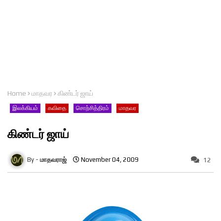
Home
மாதவர
கிண்டர் ஜாய்
இலக்கியம்
கவிதை
சொற்சித்திரம்
மாதவர
கிண்டர் ஜாய்
மாதவராஜ்
November 04, 2009
12