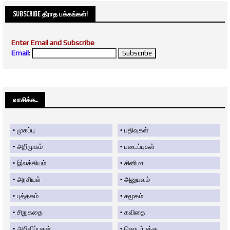
SUBSCRIBE தீராத பக்கங்கள்!
Enter Email and Subscribe
Email
:
வாசிக்க....
முகப்பு
பதிவுகள்
அறிமுகம்
படைப்புகள்
இலக்கியம்
சினிமா
அரசியல்
அனுபவம்
புத்தகம்
சமூகம்
சிறுகதை
கவிதை
அறிவிப்புகள்
தொடர்புக்கு