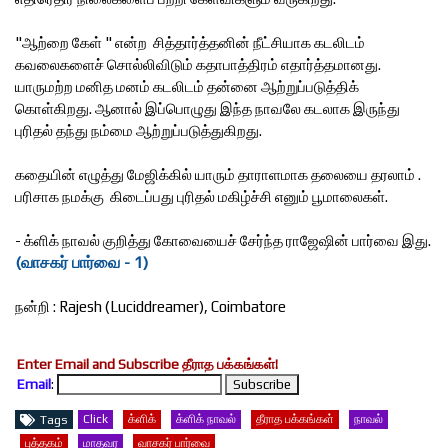
"ஆற்றை கேள் " என்ற சித்தார்த்தனின் நீட்சியாக கடலிடம்
கவலைகளைச் சொல்லிவிடும் கதாபாத்திரம் எதார்த்தமானது.
யாருமற்ற மனித மனம் கடலிடம் தன்னை ஆற்றுப்படுத்திக்
கொள்கிறது. ஆனால் இப்பொழுது இந்த நாவலே கடலாக இருந்து
புரிதல் தந்து நம்மை ஆற்றுப்படுத்துகிறது.
கதையின் எழுத்து மேஜிக்கில் யாரும் தாராளமாக தலையை தரலாம் .
பரிசாக நமக்கு கிடைப்பது புரிதல் மகிழ்ச்சி எனும் பூமாலைகள்.
- க்ளிக் நாவல் குறித்து கோவையைச் சேர்ந்த ராஜேஷின் பார்வை இது.
(வாசகர் பார்வை - 1)
நன்றி : Rajesh (Luciddreamer), Coimbatore
Enter Email and Subscribe தீராத பக்கங்கள்!
Email
:
Click
க்ளிக்
க்ளிக் நாவல்
தீராத பக்கங்கள்
நாவல்
Tags
புத்தகம்
மாதவர
வாசகர் பார்வை