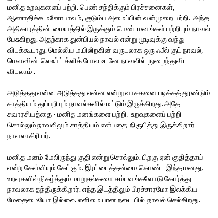
மனித உறவுகளைப் பற்றி. பெண் சந்திக்கும் பிரச்சனைகள்,
ஆணாதிக்க மனோபாவம், குடும்ப அமைப்பின் வன்முறை பற்றி. அந்த
அதிகாரத்தின் மையத்தில் இருக்கும் பெண் மனங்கள் பற்றியும் நாவல்
பேசுகிறது. அதற்காக துன்பியல் நாவல் என்று முடிவுக்கு வந்து
விடக்கூடாது. மெல்லிய மயிலிறகின் வருடலாக ஒரு ஃபீல் குட் நாவல்,
மௌஸின் லெஃப்ட் க்ளிக் போல உடனே நாவலில் நுழைந்துவிட
விடலாம் .
அடுத்தது என்ன அடுத்தது என்ன என்று வாசகனை படிக்கத் தூண்டும்
சாத்தியம் துப்பறியும் நாவல்களில் மட்டும் இருக்கிறது. அதே
சுவாரசியத்தை - மனித மனங்களை பற்றி, உறவுகளைப் பற்றி
சொல்லும் நாவலிலும் சாத்தியம் என்பதை நிரூபித்து இருக்கிறார்
நாவலாசிரியர்.
மனித மனம் மேலிருந்து குதி என்று சொல்லும். பிறகு ஏன் குதித்தாய்
என்ற கேள்வியும் கேட்கும். இரட்டைத்தன்மை கொண்ட இந்த மனது,
உறவுகளில் நிகழ்த்தும் மாறுதல்களை சம்பவங்களோடு கோர்த்து
நாவலாக தந்திருக்கிறார். எந்த இடத்திலும் பிரச்சாரமோ இலக்கிய
மேதைமையோ இல்லை. எளிமையான நடையில் நாவல் செல்கிறது.