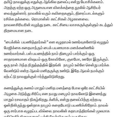
தமிழ் நாவலுக்கு எதுக்கு ஆங்கில தலைப்பு என்று யோசிக்கலாம்.
அதற்கு ஏற்ற ஒரு அருமையான விளக்கத்தை நூலில் ஆசிரியர்
வைத்துள்ளார். நாவலில் வரும் கவிதைகளும், திரைப்பாடல்களும்
ரசிக்க தக்கவை. ரொமான்ஸ் காட்சிகள் அழகானவை.
நாவலாசிரியரின் எழுத்து நடை காட்சியை வாசகருக்குள்ளும் கடத்தும்
திறமையான நடை
"பைக்கில் பயணித்தார்கள்" என எழுதாமல் உணர்வுகளோடு எழுதும்
மேஜிக்கை கதைமாந்ரும் பைக் பயணமாக மனக்கண்ணில்
உணர்வார்கள். பஸ் பயணத்தில் நாம் தினமும் பார்க்கும் ஒரு
சாதாரணமான விஷயம் ஒரு கோவிலோ, குளமோ, ஊரோ இருக்கும்.
ஒரு நாள் அந்த நிறுத்தத்தில் இறங்கி நாமும் உள்ளே சென்று பார்க்க
வேண்டும் என்ற ஆவல் மனிதருக்கு உண்டு. இதே ஆவல் நமக்கும்
ஏற்பட்டு நாவலுக்குள் ஈர்த்துவிடுகிறது.
கணத்துக்கு கணம் மாறும் மனித மனத்தை போல ஒரே காட்சியில்
அழுகை அடுத்து சிரிப்பு என நமது மனமும் நாவலோடு இணைந்து
மாறும் ரசவாதம் நிகழ்கிறது. க்ளிக், என்று தலைப்பிற்கு ஏற்றபடி
ஒன்றிலிருந்து ஒன்றாக நாமும் கதையோடு பயணிக்கிறோம். நாவல்
ஒரு சார்பாக எழுதப்படவில்லை. நாவலின் கதாபாத்திரங்கள் மூலமாக
எதிரெதிர் நிலைகளைப் பற்றி கேள்விகளும் வருகிறது.