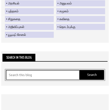
அரசியல்
அனுபவம்
புத்தகம்
சமூகம்
சிறுகதை
கவிதை
அறிவிப்புகள்
தொடர்புக்கு
யூடியுப் சேனல்
SEARCH IN THIS BLOG