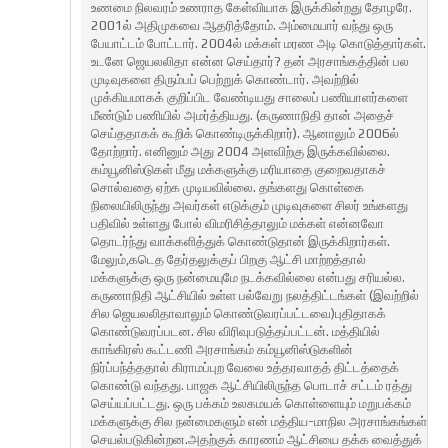
உணமை நிலவரம் உணராத கேள்வியாக இருக்கின்றது தோழரே.
2001ல் அதிமுகவை ஆதரித்தோம். அம்மையார் வந்து ஒரு
பேயாட்டம் போட்டார். 2004ல் மக்கள் மரண அடி கொடுத்தார்கள்.
உடனே ஜெயலலிதா என்ன செய்தார்? தன் அரசாங்கத்தின் பல
முடிவுகளை திரும்பப் பெற்றுக் கொண்டார். அவற்றில்
முக்கியமாகக் குறிப்பிட வேண்டியது சாலைப் பணியாளர்களை
மீண்டும் பணியில் அமர்த்தியது. (கருணாநிதி தான் அதைச்
செய்ததாகக் கூறிக் கொண்டிருக்கிறார்). ஆனாலும் 2006ல்
தோற்றார். எனினும் அது 2004 அளவிற்கு இருக்கவில்லை.
கம்யூனிஸ்டுகள் மீது மக்களுக்கு மரியாதை குறைவதாகச்
சொல்வதை ஏற்க முடியவில்லை. தங்களது கொள்கை
நிலையிலிருந்து அவர்கள் எடுக்கும் முடிவுகளை சிலர் உங்களது
பதிவில் உள்ளது போல் விமரிசித்தாலும் மக்கள் என்னவோ
தொடர்ந்து வாக்களித்துக் கொண்டுதான் இருக்கிறார்கள்.
மேலும்,கடெத தேர்தலுக்குப் பிறகு ஆட்சி மாற்றத்தால்
மக்களுக்கு ஒரு நன்மையுமே நடக்கவில்லை என்பது சரியல்ல.
கருணாநிதி ஆட்சியில் உள்ள பல்வேறு நலத்திட்டங்கள் (இவற்றில்
சில ஜெயலலிதாவாலும் கொண்டுவரப்பட்டவை)புதிதாகக்
கொண்டுவரப்படன. சில விரிவுபடுத்தப்பட்டன். மத்தியில்
காங்கிரஸ் கூட்டணி அரசாங்கம் கம்யூனிஸ்டுகளின்
நிர்ப்பந்த்ததால் கிராமப்புற வேலை உத்தரவாதத் திட்டத்தைக்
கொண்டு வந்தது. பாஜக ஆட்சியிலிருந்த பொடாச் சட்டம் ரத்து
செய்யப்பட்டது. ஒரு பக்கம் உலகமயக் கொள்ளையும் மறுபக்கம்
மக்களுக்கு சில நன்மைகளும் என் மத்திய-மாநில அரசாங்கங்கள்
செயல்படுகின்றன.அதற்குக் காரணம் ஆட்சியை தக்க வைத்துக்