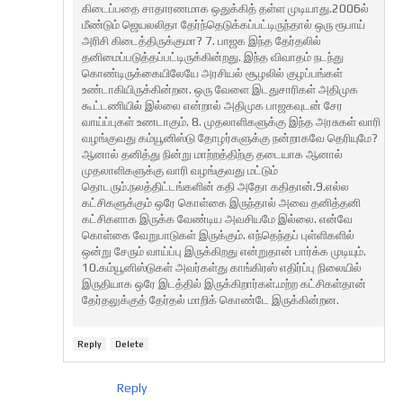
கிடைப்பதை சாதாரணமாக ஒதுக்கித் தள்ள முடியாது.2006ல்
மீண்டும் ஜெயலலிதா தேர்ந்தெடுக்கப்பட்டிருந்தால் ஒரு ரூபாய்
அரிசி கிடைத்திருக்குமா? 7. பாஜக இந்த தேர்தலில்
தனிமைப்படுத்தப்பட்டிருக்கின்றது. இந்த விவாதம் நடந்து
கொண்டிருக்கையிலேயே அரசியல் சூழலில் குழப்பங்கள்
உண்டாகியிருக்கின்றன. ஒரு வேளை இடதுசாரிகள் அதிமுக
கூட்டணியில் இல்லை என்றால் அதிமுக பாஜகவுடன் சேர
வாய்ப்புகள் உணடாகும். 8. முதலாளிகளுக்கு இந்த அரசுகள் வாரி
வழங்குவது கம்யூனிஸ்டு தோழர்களுக்கு நன்றாகவே தெரியுமே?
ஆனால் தனித்து நின்று மாற்றத்திற்கு தடையாக ஆனால்
முதலாளிகளுக்கு வாரி வழங்குவது மட்டும்
தொடரும்.நலத்திட்டங்களின் கதி அதோ கதிதான்.9.எல்ல
கட்சிகளுக்கும் ஒரே கொள்கை இருந்தால் அவை தனித்தனி
கட்சிகளாக இருக்க வேண்டிய அவசியமே இல்லை. என்வே
கொள்கை வேறுபாடுகள் இருக்கும். எந்தெந்தப் புள்ளிகளில்
ஒன்று சேரும் வாய்ப்பு இருக்கிறது என்றுதான் பார்க்க முடியும்.
10.கம்யூனிஸ்டுகள் அவர்கள்து காங்கிரஸ் எதிர்ப்பு நிலையில்
இருதியாக ஒரே இடத்தில் இருக்கிறார்கள்.மற்ற கட்சிகள்தான்
தேர்தலுக்குத் தேர்தல் மாறிக் கொண்டே இருக்கின்றன.
Reply
Delete
Reply