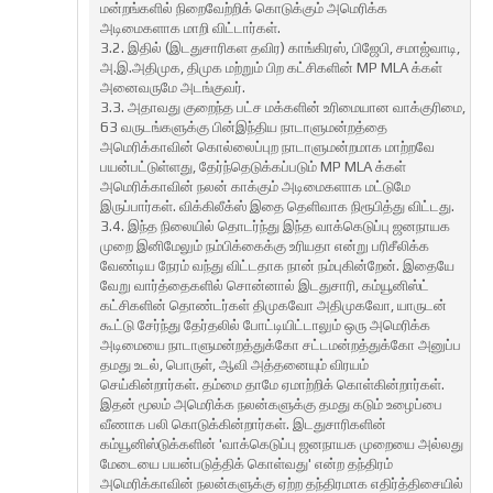
மன்றங்களில் நிறைவேற்றிக் கொடுக்கும் அமெரிக்க
அடிமைகளாக மாறி விட்டார்கள்.
3.2. இதில் (இடதுசாரிகள தவிர) காங்கிரஸ், பிஜேபி, சமாஜ்வாடி,
அ.இ.அதிமுக, திமுக மற்றும் பிற கட்சிகளின் MP MLA க்கள்
அனைவருமே அடங்குவர்.
3.3. அதாவது குறைந்த பட்ச மக்களின் உரிமையான வாக்குரிமை,
63 வருடங்களுக்கு பின்இந்திய நாடாளுமன்றத்தை
அமெரிக்காவின் கொல்லைப்புற நாடாளுமன்றமாக மாற்றவே
பயன்பட்டுள்ளது, தேர்ந்தெடுக்கப்படும் MP MLA க்கள்
அமெரிக்காவின் நலன் காக்கும் அடிமைகளாக மட்டுமே
இருப்பார்கள். விக்கிலீக்ஸ் இதை தெளிவாக நிரூபித்து விட்டது.
3.4. இந்த நிலையில் தொடர்ந்து இந்த வாக்கெடுப்பு ஜனநாயக
முறை இனிமேலும் நம்பிக்கைக்கு உரியதா என்று பரிசீலிக்க
வேண்டிய நேரம் வந்து விட்டதாக நான் நம்புகின்றேன். இதையே
வேறு வார்த்தைகளில் சொன்னால் இடதுசாரி, கம்யூனிஸ்ட்
கட்சிகளின் தொண்டர்கள் திமுகவோ அதிமுகவோ, யாருடன்
கூட்டு சேர்ந்து தேர்தலில் போட்டியிட்டாலும் ஒரு அமெரிக்க
அடிமையை நாடாளுமன்றத்துக்கோ சட்டமன்றத்துக்கோ அனுப்ப
தமது உடல், பொருள், ஆவி அத்தனையும் விரயம்
செய்கின்றார்கள். தம்மை தாமே ஏமாற்றிக் கொள்கின்றார்கள்.
இதன் மூலம் அமெரிக்க நலன்களுக்கு தமது கடும் உழைப்பை
வீணாக பலி கொடுக்கின்றார்கள். இடதுசாரிகளின்
கம்யூனிஸ்டுக்களின் 'வாக்கெடுப்பு ஜனநாயக முறையை அல்லது
மேடையை பயன்படுத்திக் கொள்வது' என்ற தந்திரம்
அமெரிக்காவின் நலன்களுக்கு ஏற்ற தந்திரமாக எதிர்த்திசையில்