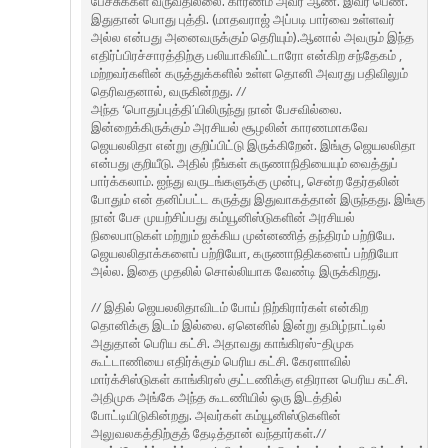
பேச்சுக்கள் வருவதில்லை. காரணம் அவர் ஆண். இவர் பெண்.
இதுதான் பொது புத்தி. (மாதவராஜ் அப்படி பார்வை உள்ளவர்
அல்ல என்பது அனைவருக்கும் தெரியும்).ஆனால் அவரும் இந்த
எதிர்ப்பிரச்சாரத்திற்கு பலியாகிவிட்டாரோ என்கிற சந்தேகம் ,
மற்றவர்களின் கருத்துக்களில் உள்ள தொனி அவரது பதிவிலும்
தெரிவதனால், வருகின்றது. //
அந்த ‘பொதுப்புத்தி’யிலிருந்து நான் பேசவில்லை.
இன்றைக்கிருக்கும் அரசியல் சூழலின் காரணமாகவே
ஜெயலலிதா என்று குறிப்பிட்டு இருக்கிறேன். இங்கு ஜெயலலிதா
என்பது குறியீடு. அதில் நீங்கள் கருணாநிதியையும் வைத்துப்
பார்க்கலாம். ஐந்து வருடங்களுக்கு முன்பு, சென்ற தேர்தலின்
போதும் என் தனிப்பட்ட கருத்து இதுவாகத்தான் இருந்தது. இங்கு
நான் பேச முயற்சிப்பது கம்யூனிஸ்டுகளின் அரசியல்
நிலைபாடுகள் மற்றும் ஐக்கிய முன்னணித் தந்திரம் பற்றியே.
ஜெயலலிதாக்களைப் பற்றியோ, கருணாநிதிகளைப் பற்றியோ
அல்ல. இதை முதலில் சொல்லியாக வேண்டி இருக்கிறது.
// இதில் ஜெயலலிதாவிடம் போய் நிற்கிரார்கள் என்கிற
தொனிக்கு இடம் இல்லை. ஏனெனில் இன்று தமிழ்நாட்டில்
அதுதான் பெரிய கட்சி. அதாவது காங்கிரஸ்-திமுக
கூட்டாணியை எதிர்க்கும் பெரிய கட்சி. கேரளாவில்
மார்க்சிஸ்டுகள் காங்கிரஸ் குட்டணிக்கு எதிரான பெரிய கட்சி.
அதிமுக அங்கே அந்த கூடணியில் ஒரு இடத்தில்
போட்டியிடுகின்றது. அவர்கள் கம்யூனிஸ்டுகளின்
அலுவலகத்திற்குத் தேடித்தான் வந்தார்கள்.//