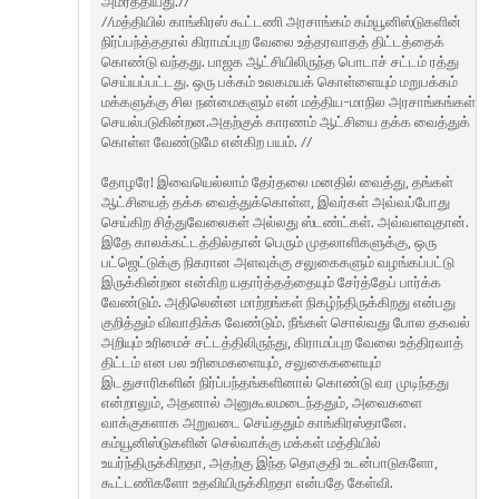
அமர்த்தியது.//
//மத்தியில் காங்கிரஸ் கூட்டணி அரசாங்கம் கம்யூனிஸ்டுகளின்
நிர்ப்பந்த்ததால் கிராமப்புற வேலை உத்தரவாதத் திட்டத்தைக்
கொண்டு வந்தது. பாஜக ஆட்சியிலிருந்த பொடாச் சட்டம் ரத்து
செய்யப்பட்டது. ஒரு பக்கம் உலகமயக் கொள்ளையும் மறுபக்கம்
மக்களுக்கு சில நன்மைகளும் என் மத்திய-மாநில அரசாங்கங்கள்
செயல்படுகின்றன.அதற்குக் காரணம் ஆட்சியை தக்க வைத்துக்
கொள்ள வேண்டுமே என்கிற பயம். //
தோழரே! இவையெல்லாம் தேர்தலை மனதில் வைத்து, தங்கள்
ஆட்சியைத் தக்க வைத்துக்கொள்ள, இவர்கள் அவ்வப்போது
செய்கிற சித்துவேலைகள் அல்லது ஸ்டண்ட்கள். அவ்வளவுதான்.
இதே காலக்கட்டத்தில்தான் பெரும் முதலாளிகளுக்கு, ஒரு
பட்ஜெட்டுக்கு நிகரான அளவுக்கு சலுகைகளும் வழங்கப்பட்டு
இருக்கின்றன என்கிற யதார்த்தத்தையும் சேர்த்தேப் பார்க்க
வேண்டும். அதிலென்ன மாற்றங்கள் நிகழ்ந்திருக்கிறது என்பது
குறித்தும் விவாதிக்க வேண்டும். நீங்கள் சொல்வது போல தகவல்
அறியும் உரிமைச் சட்டத்திலிருந்து, கிராமப்புற வேலை உத்திரவாத்
திட்டம் என பல உரிமைகளையும், சலுகைகளையும்
இடதுசாரிகளின் நிர்ப்பந்தங்களினால் கொண்டு வர முடிந்தது
என்றாலும், அதனால் அனுகூலமடைந்ததும், அவைகளை
வாக்குகளாக அறுவடை செய்ததும் காங்கிரஸ்தானே.
கம்யூனிஸ்டுகளின் செல்வாக்கு மக்கள் மத்தியில்
உயர்ந்திருக்கிறதா, அதற்கு இந்த தொகுதி உடன்பாடுகளோ,
கூட்டணிகளோ உதவியிருக்கிறதா என்பதே கேள்வி.