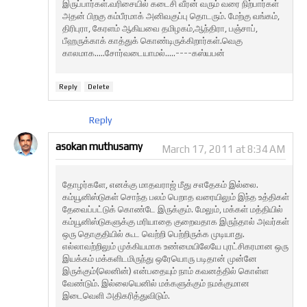
இருப்பார்கள்.வரிசையில் கடைசி வீரன் வரும் வரை நிற்பார்கள்
அதன் பிறகு கம்பீரமாக் அனிவகுப்பு தொடரும். மேற்கு வங்கம்,
திரிபுரா, கேரளம் ஆகியவை தமிழகம்,ஆந்திரா, பஞ்சாப்,
பீஹருக்காக் காத்துக் கொண்டிருக்கிறார்கள்.வெகு
காலமாக.....சோர்வடையாமல்.....----கஸ்யபன்
Reply
Delete
Reply
asokan muthusamy
March 17, 2011 at 8:34 AM
தோழர்களே, எனக்கு மாதவராஜ் மீது சஎதேகம் இல்லை.
கம்யூனிஸ்டுகள் சொந்த பலம் பெறாத வரையிலும் இந்த உத்திகள்
தேவைப்பட்டுக் கொண்டே இருக்கும். மேலும், மக்கள் மத்தியில்
கம்யூனிஸ்டுகளுக்கு மரியாதை குறைவதாக இருந்தால் அவர்கள்
ஒரு தொகுதியில் கூட வெற்றி பெற்றிருக்க முடியாது.
எல்லாவற்றிலும் முக்கியமாக உண்மையிலேயே புரட்சிகரமான ஒரு
இயக்கம் மக்களிடமிருந்து ஒரேயொரு படிதான் முன்னே
இருக்கும்(லெனின்) என்பதையும் நாம் கவனத்தில் கொள்ள
வேண்டும். இல்லையெனில் மக்களுக்கும் நமக்குமான
இடைவெளி அதிகரித்துவிடும்.