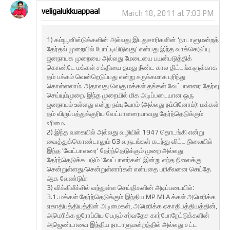
veligalukkuappaal
March 18, 2011 at 7:03 PM
1) கம்யூனிஸ்டுக்களின் அல்லது இடதுசாரிகளின் 'நாடாளுமன்றத்
தேர்தல் முறையில் போட்டியிடுவது' என்பது இந்த வாக்கெடுப்பு
ஜனநாயக முறையை அல்லது மேடையை பயன்படுத்திக்
கொண்டே மக்கள் சக்தியை தமது நீண்ட கால திட்டங்களுக்காக
தம் பக்கம் வென்றெடுப்பது என்று சுருக்கமாக புரிந்து
கொள்ளலாம். அதாவது வெகு மக்கள் தங்கள் வேட்பாளரை தேர்வு
செய்யும்முறை. இந்த முறையில் மிக அடிப்படையான ஒரு
ஜனநாயம் உள்ளது என்று நம்புவோம் (அல்லது நம்பினோம்): மக்கள்
தம் விருப்பத்துக்குரிய வேட்பாளரையாவது தேர்ந்தெடுக்கும்
உரிமை.
2) இந்த வகையில் அல்லது வழியில் 1947 தொடங்கி என்று
வைத்துக்கொண்டாலும் 63 வருடங்கள் கடந்து விட்ட நிலையில்
இந்த 'வேட்பாளரை' தேர்ந்தெடுக்கும் முறை அல்லது
தேர்ந்தெடுக்க படும் 'வேட்பாளர்கள்' இன்று எந்த நிலைக்கு
சென்றுள்ளது/சென்றுள்ளார்கள் என்பதை பரிசீலனை செய்தே
ஆக வேண்டும்:
3) விக்கிலீக்சில் வந்துள்ள செய்திகளின் அடிப்படையில்:
3.1. மக்கள் தேர்ந்தெடுக்கும் இந்திய MP MLA க்கள் அமெரிக்க
ஏகாதிபத்தியத்தின் அடிமைகள், அமெரிக்க ஏகாதிபத்தியத்தின்,
அமெரிக்க ஐரோப்பிய பெரும் சர்வதேச கார்போறேட்டுக்களின்
அஜெண்டாவை இந்திய நாடாளுமன்றத்தில் அல்லது சட்ட