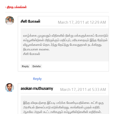
- தீராத பக்கங்கள்
சீனி மோகன்
March 17, 2011 at 12:29 AM
வாழ்க்கை முழுவதும் வீதிகளில் நின்று மக்களுக்காகப் போராடும்
கம்யூனிஸ்டுகள் மீதிருக்கும் மதிப்பும், மரியாதையும் இந்த தேர்தல்
வியூகங்களால் தொடர்ந்து தேய்ந்து போவதுதான் நடக்கிறது.
நியாயமான கவலை.
சீனி மோகன்
Reply
Delete
Reply
asokan muthusamy
March 17, 2011 at 5:33 AM
இந்த விஷயத்தை இப்படி பார்க்க வேண்டியதில்லை. கட்சி ஒரு
அரசியல் நிலைப்பாடு எடுக்கின்றது. காங்கிரஸ் முதல் எதிரி.
ஆகவே அதன் கூட்டாளிகளும் கம்யூனிஸ்டுகளின் எதிரிகள்.