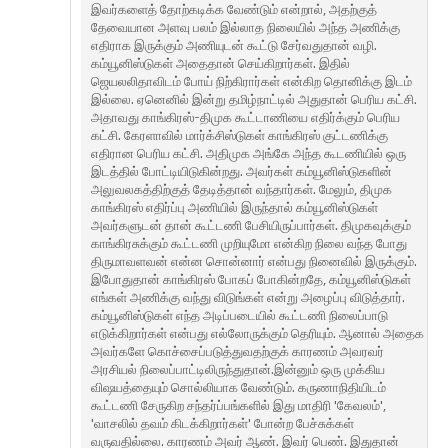
இவர்களைத் தோற்கடிக்க வேண்டும் என்றால், அதற்குத்
தேவையான அளவு பலம் இல்லாத நிலையில் அந்த அணிக்கு
எதிராக இருக்கும் அணியுடன் கூட்டு சேர்வதுதான் வழி.
கம்யூனிஸ்டுகள் அதைதான் செய்கிறார்கள். இதில்
ஜெயலலிதாவிடம் போய் நிற்கிரார்கள் என்கிற தொனிக்கு இடம்
இல்லை. ஏனெனில் இன்று தமிழ்நாட்டில் அதுதான் பெரிய கட்சி.
அதாவது காங்கிரஸ்-திமுக கூட்டாணியை எதிர்க்கும் பெரிய
கட்சி. கேரளாவில் மார்க்சிஸ்டுகள் காங்கிரஸ் குட்டணிக்கு
எதிரான பெரிய கட்சி. அதிமுக அங்கே அந்த கூடணியில் ஒரு
இடத்தில் போட்டியிடுகின்றது. அவர்கள் கம்யூனிஸ்டுகளின்
அலுவலகத்திற்குத் தேடித்தான் வந்தார்கள். மேலும், திமுக
காங்கிரஸ் எதிர்ப்பு அணியில் இருந்தால் கம்யூனிஸ்டுகள்
அவர்களுடன் தான் கூட்டணி பேசியிருப்பார்கள். திமுகவுக்கும்
காங்கிரசுக்கும் கூட்டணி முறியுமோ என்கிற நிலை வந்த போது
திருமாவளவன் என்ன சொன்னார் என்பது நினைவில் இருக்கும்.
இபோதுதான் காங்கிரஸ் போகப் போகின்றதே, கம்யூனிஸ்டுகள்
எங்கள் அணிக்கு வந்து விடுங்கள் என்று அழைப்பு விடுத்தார்.
கம்யூனிஸ்டுகள் எந்த அடிப்படையில் கூட்டணி நிலைப்பாடு
எடுக்கிறார்கள் என்பது எல்லோருக்கும் தெரியும். ஆனால் அதைக
அவர்களே கொச்சைப்படுத்துவதற்குக் காரணம் அவரவர்
அரசியல் நிலைப்பாட்டிலிருந்துதான்.இன்னும் ஒரு முக்கிய
விஷயத்தையும் சொல்லியாக வேண்டும். கருணாநிதியிடம்
கூட்டணி சேருகிற சந்தர்ப்பங்களில் இது மாதிரி 'கேவலம்',
'வாசலில் தவம் கிடக்கிறார்கள்' போன்ற பேச்சுக்கள்
வருவதில்லை. காரணம் அவர் ஆண். இவர் பெண். இதுதான்