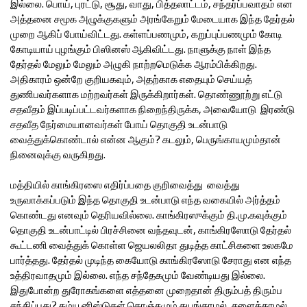
இல்லை. பொய், புரட்டு, சூது, வாது, பித்தலாட்டம், சந்தர்ப்பவாதம் என
அத்தனை சமூக அழுக்குகளும் அரங்கேறும் மேடையாக இந்த தேர்தல்
முறை ஆகிப் போய்விட்டது. கள்ளப்பணமும், கறுப்புப்பணமும் கோடி
கோடியாய் புழங்கும் பிஸினஸ் ஆகிவிட்டது. நாளுக்கு நாள் இந்த
தேர்தல் மேலும் மேலும் அழுகி நாற்றமெடுக்க ஆரம்பிக்கிறது.
அதிகாரம் ஒன்றே குறியகவும், அதற்காக எதையும் செய்யத்
துணிபவர்களாக மற்றவர்கள் இருக்கிறார்கள். தொண்ணூற்று எட்டு
சதவீதம் இப்படிப்பட்டவர்களாக நிறைந்திருக்க, அவையோடு இரண்டு
சதவீத நேர்மையானவர்கள் போய் தொகுதி உடன்பாடு
வைத்துக்கொண்டால் என்ன ஆகும்? கடலும், பெருங்காயமும்தான்
நினைவுக்கு வருகிறது.
மத்தியில் காங்கிரஸை எதிர்ப்பதை குறிவைத்து வைத்து
உருவாக்கப்படும் இந்த தொகுதி உடன்பாடு எந்த வகையில் அர்த்தம்
கொண்டது எனவும் தெரியவில்லை. காங்கிரஸுக்கும் தி.மு.கவுக்கும்
தொகுதி உடன்பாட்டில் பிரச்சினை வந்தவுடன், காங்கிரஸோடு தேர்தல்
கூட்டணி வைத்துக் கொள்ள ஜெயலலிதா துடித்த காட்சிகளை உலகமே
பார்த்தது. தேர்தல் முடிந்த கையோடு காங்கிரஸோடு சேராது என எந்த
உத்திரவாதமும் இல்லை. எந்த சந்தேகமும் வேண்டியது இல்லை.
இதுபோன்ற துரோகங்களை எத்தனை முறைதான் திரும்பத் திரும்ப
சந்திப்பது? கம்யூனிஸ்டுகள் கொஞ்சமும் தயங்காமல், சளைக்காமல்