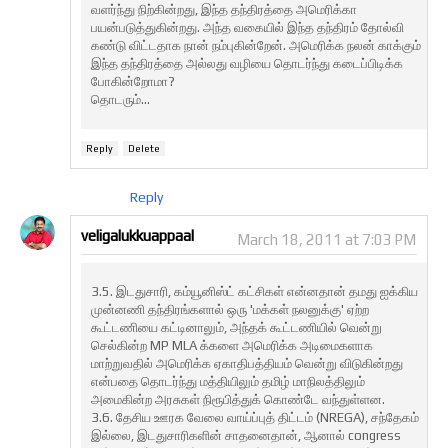
வளர்ந்து நிற்கின்றது, இந்த தந்திரத்தை அமெரிக்கா
பயன்படுத்துகின்றது. அந்த வகையில் இந்த தந்திரம் தோல்வி
கண்டு விட்டதாக நான் நம்புகின்றேன். அமெரிக்க நலன் காக்கும்
இந்த தந்திரத்தை அல்லது வழியை தொடர்ந்து கடைப்பிடிக்க
போகின்றோமா?
தொடரும்...
Reply
Delete
Reply
veligalukkuappaal
March 18, 2011 at 7:03 PM
3.5. இடதுசாரி, கம்யூனிஸ்ட் கட்சிகள் என்னதான் தமது ஐக்கிய
முன்னணி தந்திரங்களால் ஒரு 'மக்கள் நலனுக்கு' ஏற்ற
கூட்டணியை கட்டினாலும், அந்தக் கூட்டணியில் வென்று
செல்கின்ற MP MLA க்களை அமெரிக்க அடிமைகளாக
மாற்றுவதில் அமெரிக்க ஏகாதிபத்தியம் வென்று விடுகின்றது
என்பதை தொடர்ந்து மத்தியிலும் தமிழ் மாநிலத்திலும்
அமைகின்ற அரசுகள் நிரூபித்துக் கொண்டே வந்துள்ளன.
3.6. தேசிய ஊரக வேலை வாய்ப்புத் திட்டம் (NREGA), சந்தேகம்
இல்லை, இடதுசாரிகளின் சாதனைதான், ஆனால் congress