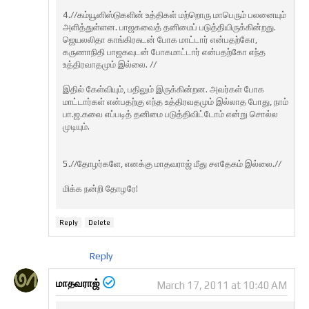
4.//கம்யூனிஸ்டுகளின் உத்திகள் மற்றொரு மாபெரும் பலனையும்
அளித்துள்ளன. பாஜகவைத் தனிமைப் படுத்தியிருக்கின்றது.
ஜெயலலிதா காங்கிரசுடன் போக மாட்டார் என்பதற்கோ,
கருணாநிதி பாஜகவுடன் போகமாட்டார் என்பதற்கோ எந்த
உத்திரவாதமும் இல்லை. //
இதில் கேள்வியும், பதிலும் இருக்கின்றன. அவர்கள் போக
மாட்டார்கள் என்பதற்கு எந்த உத்திரவதமும் இல்லாத போது, நாம்
பா.ஜ.கவை எப்படித் தனிமை படுத்திவிட்டோம் என்று சொல்ல
முடியும்.
5.//தோழர்களே, எனக்கு மாதவராஜ் மீது சஎதேகம் இல்லை.//
மிக்க நன்றி தோழரே!
Reply
Delete
Reply
மாதவராஜ்
March 17, 2011 at 10:40 AM