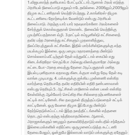
1.விஜயகாந்த் தனியாகப் போட்டியிட்டார்.ஆனால் அவர் எடுத்த
அரசியல் நிலைப்பாடு எதுவும் ஈடேறவில்லை. 2006லும்,2009லும்
திமுக கூட்டணிதான் வெற்றி பெற்றது. 2.காங்கிரஸ்-திமுக
கூட்டணியை தோற்கடிக்க வேண்டும் என்பது அரசியல்
நிலைப்பாடு. அதற்கு யார் யார் உதவுவார்களோ அவர்களைச்
சேர்த்துக் கொள்வதுதான் கொண்ட நிலையில் வெற்றிக்கு
முயற்சிப்பதற்கான வ்ழி. 3.நாட்டில் கம்யூனிஸ்டு கட்சிகளைத்
தவிர மற்ற அனைத்து கட்சிகளும் முதலாளித்துவ,
நிலப்பிரபுத்துவக் கட்சிகளே. இதில் மார்க்சிஸ்டுகளுக்கு எந்த
மயக்கமும் இல்லை. ஒரு பழைய உதாரணத்தை மீண்டும்
சொல்லலாம்.வீட்டிற்குள் தேள் வந்துவிட்டால் கையில் எது
கிடைக்கிறதோ-செருப்போ அல்லது விளக்குமாறோ அல்லது
கட்டையோ-அதை வைத்து தேளை அடிப்பதுதான் மனித
இயல்பு.புனிதமாக ஏதாவது கிடைக்குமா என்று தேடி தேள் கடி
வாங்க முடியாது. 4. மக்களுக்கு ஐக்கிய முன்னணி என்கிற
வார்த்தை தெரியாதே தவிர எதிரியின் எதிரி நண்பனாவான்
என்பது தெரியும்.5. ஆட்சிகள் மாறினால் என்ன பலன் என்கிற
கேள்விக்கு ஆள்வோர் செய்கிற சில சில்லறை நற்பணிகளைச்
சுட்டிக் காட்டினேன். சில தவறுகள் திருத்தப்படுவதைச் சுட்டிக்
காட்டினேன். ஒரு வேளை திமுக இப்போது மீண்டும்
தேர்ந்தெடுக்கப்பட்டால் இந்த நலத்திட்டங்களில் எத்தனை
தொடரும் என்பதற்கு உத்திரவாதமில்லை. ஆனால்,
அராஜகங்களும் ஊழலும் தலைவிரித்தாடும் என்பதில் சந்தேகம்
இல்லை.மக்களின் எதிர்ப்பை ஒருமுனைப்படுத்த கூட்டணி
தேவை.மேலும், ஒன்றுமே இல்லாமல் வாடும் மக்களுக்கு ஏதேனும்