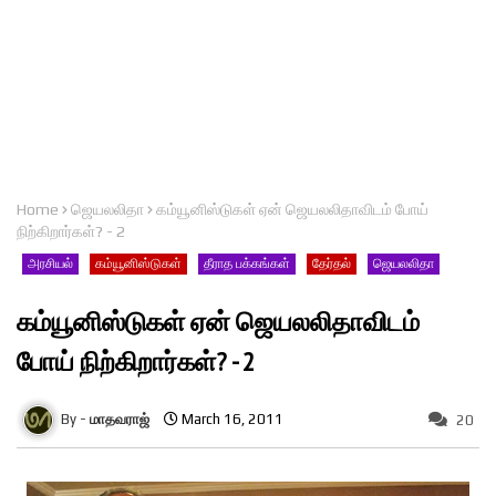
Home
ஜெயலலிதா
கம்யூனிஸ்டுகள் ஏன் ஜெயலலிதாவிடம் போய்
நிற்கிறார்கள்? - 2
அரசியல்
கம்யூனிஸ்டுகள்
தீராத பக்கங்கள்
தேர்தல்
ஜெயலலிதா
கம்யூனிஸ்டுகள் ஏன் ஜெயலலிதாவிடம்
போய் நிற்கிறார்கள்? - 2
மாதவராஜ்
March 16, 2011
20