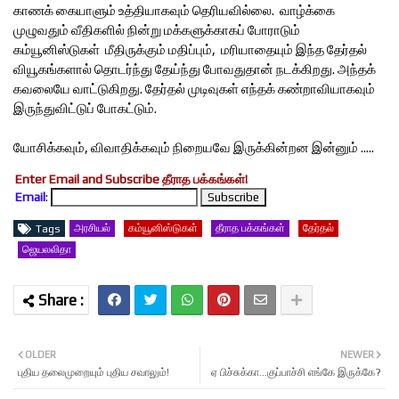
காணக் கையாளும் உத்தியாகவும் தெரியவில்லை. வாழ்க்கை
முழுவதும் வீதிகளில் நின்று மக்களுக்காகப் போராடும்
கம்யூனிஸ்டுகள் மீதிருக்கும் மதிப்பும், மரியாதையும் இந்த தேர்தல்
வியூகங்களால் தொடர்ந்து தேய்ந்து போவதுதான் நடக்கிறது. அந்தக்
கவலையே வாட்டுகிறது. தேர்தல் முடிவுகள் எந்தக் கண்றாவியாகவும்
இருந்துவிட்டுப் போகட்டும்.
யோசிக்கவும், விவாதிக்கவும் நிறையவே இருக்கின்றன இன்னும் .....
Enter Email and Subscribe தீராத பக்கங்கள்!
Email
:
அரசியல்
கம்யூனிஸ்டுகள்
தீராத பக்கங்கள்
தேர்தல்
Tags
ஜெயலலிதா
OLDER
NEWER
புதிய தலைமுறையும் புதிய சவாலும்!
ஏ பிச்சுக்கா...குப்பாச்சி எங்கே இருக்கே?