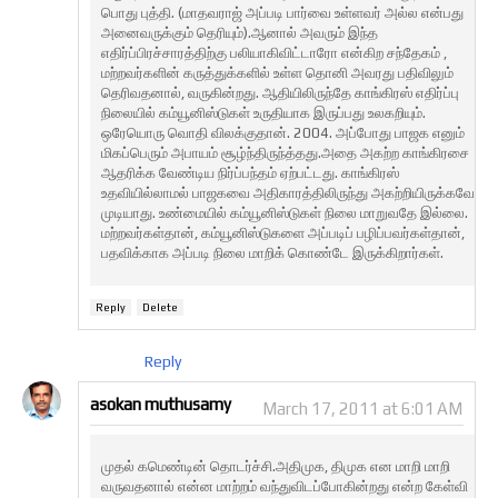
பொது புத்தி. (மாதவராஜ் அப்படி பார்வை உள்ளவர் அல்ல என்பது
அனைவருக்கும் தெரியும்).ஆனால் அவரும் இந்த
எதிர்ப்பிரச்சாரத்திற்கு பலியாகிவிட்டாரோ என்கிற சந்தேகம் ,
மற்றவர்களின் கருத்துக்களில் உள்ள தொனி அவரது பதிவிலும்
தெரிவதனால், வருகின்றது. ஆதியிலிருந்தே காங்கிரஸ் எதிர்ப்பு
நிலையில் கம்யூனிஸ்டுகள் உருதியாக இருப்பது உலகறியும்.
ஒரேயொரு வொதி விலக்குதான். 2004. அப்போது பாஜக எனும்
மிகப்பெரும் அபாயம் சூழ்ந்திருந்த்தது.அதை அகற்ற காங்கிரசை
ஆதரிக்க வேண்டிய நிர்ப்பந்தம் ஏற்பட்டது. காங்கிரஸ்
உதவியில்லாமல் பாஜகவை அதிகாரத்திலிருந்து அகற்றியிருக்கவே
முடியாது. உண்மையில் கம்யூனிஸ்டுகள் நிலை மாறுவதே இல்லை.
மற்றவர்கள்தான், கம்யூனிஸ்டுகளை அப்படிப் பழிப்பவர்கள்தான்,
பதவிக்காக அப்படி நிலை மாறிக் கொண்டே இருக்கிறார்கள்.
Reply
Delete
Reply
asokan muthusamy
March 17, 2011 at 6:01 AM
முதல் கமெண்டின் தொடர்ச்சி.அதிமுக, திமுக என மாறி மாறி
வருவதனால் என்ன மாற்றம் வந்துவிடப்போகின்றது என்ற கேள்வி