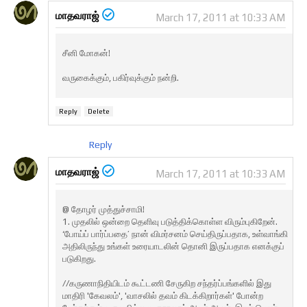
மாதவராஜ்
March 17, 2011 at 10:33 AM
சீனி மோகன்!
வருகைக்கும், பகிர்வுக்கும் நன்றி.
Reply
Delete
Reply
மாதவராஜ்
March 17, 2011 at 10:33 AM
@ தோழர் முத்துச்சாமி!
1. முதலில் ஒன்றை தெளிவு படுத்திக்கொள்ள விரும்புகிறேன்.
‘போய்ப் பார்ப்பதை’ நான் விமர்சனம் செய்திருப்பதாக, உள்வாங்கி
அதிலிருந்து உங்கள் உரையாடலின் தொனி இருப்பதாக எனக்குப்
படுகிறது.
//கருணாநிதியிடம் கூட்டணி சேருகிற சந்தர்ப்பங்களில் இது
மாதிரி 'கேவலம்', 'வாசலில் தவம் கிடக்கிறார்கள்' போன்ற