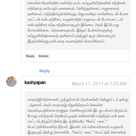
கொள்ள வேண்டுமே என்கிற பயம். கம்யூனிஸ்டுகளின் உத்திகள்
மற்றொரு மாபெரும் பலனையும் அளித்துள்ளன. பாஜகவைத்
தனிமைப் படுத்தியிருக்கின்றது. ஜெயலலிதா காங்கிரசுடன் போக
மாட்டார் என்பதற்கோ, கருணாநிதி பாஜகவுடன் போகமாட்டார்
என்பதற்கோ எந்த உத்திரவாதமும் இல்லை. அவர் இப்போது
போகவில்லை. அவ்வளவுதான். இந்தப் பேச்சுக்களுக்கு
கம்யூனிஸ்டுகளைத் தனிமைப்படுத்தும் ஒரு பரிமாணமும்
இருக்கின்றது என்பதை கவனத்தில் கொள்வோம்.
Reply
Delete
Reply
kashyapan
March 17, 2011 at 7:25 AM
மாதவ்ஜி!அசொகன் முத்துச்சாமி அவர்களின் பின்னூட்டம் நன்று
. ஆனால் அவர் மாதவரஜ் மீதுசந்தெகம் கொள்ள
வெண்டியதில்லை.ராணுவ அணிவகுப்பில் இடது பக்கம் திரும்பும்
போது பார்த்தால் தெரியும்.முதல் வரிசையில் வந்திருப்பவர் நகர
மாட்டார்.திரும்பி நின்ற இடத்திலேயே "லேப்ட்-ரைட்"
பொட்டுக்கோண்டு நீற்பார். இரண்டாம் வரிசைக்காரர் வருவார்.
இருவரும் நின்று கொண்டே "லெப்ட்-ரைட்" பொட்டுக் கொண்டு