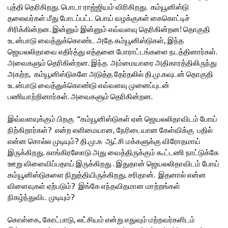
புத்தி தெரிகிறது. பொடா ராஜ்ஜியம் விரிகிறது. கம்யூனிஸ்டு
தலைவர்கள் மீது போடப்பட்ட பொய் வழக்குகள் கைகொட்டிச்
சிரிக்கின்றன. இன்னும் இன்னும் எவ்வளவு தெரிகின்றன! தொகுதி
உடன்பாடு வைத்துக்கொண்ட அதே கம்யூனிஸ்டுகள், இந்த
ஜெயலலிதாவை எதிர்த்து எத்தனை போராட்டங்களை நடத்தினார்கள்.
அவைகளும் தெரிகின்றன. இந்த அம்மையாரை அதிகாரத்திலிருந்து
அகற்ற, கம்யூனிஸ்டுகளே அடுத்த தேர்தலில் தி.மு.கவுடன் தொகுதி
உடன்பாடு வைத்துக்கொண்டு எவ்வளவு முனைப்புடன்
பணியாற்றினார்கள். அவைகளும் தெரிகின்றன.
இவ்வளவுக்கும் பிறகு “கம்யூனிஸ்டுகள் ஏன் ஜெயலலிதாவிடம் போய்
நிற்கிறார்கள்? என்ற எளிமையான, நேரிடையான கேள்விக்கு பதில்
என்ன சொல்ல முடியும்? தி.மு.க ஆட்சி மக்களுக்கு விரோதமாய்
இருக்கிறது. காங்கிரஸோடு அது வைத்திருக்கும் கூட்டணி நாட்டுக்கே
ஊறு விளைவிப்பதாய் இருக்கிறது . இதுதான் ஜெயலலிதாவிடம் போய்
கம்யூனிஸ்டுகளை நிறுத்தியிருக்கிறது. சரிதான். இதனால் என்ன
விளைவுகள் ஏற்படும்? இங்கே எந்தவிதமான மாற்றங்கள்
நிகழ்ந்துவிட முடியும்?
கொள்கை, கோட்பாடு, லட்சியம் என்று எதுவும் மற்றவர்களிடம்