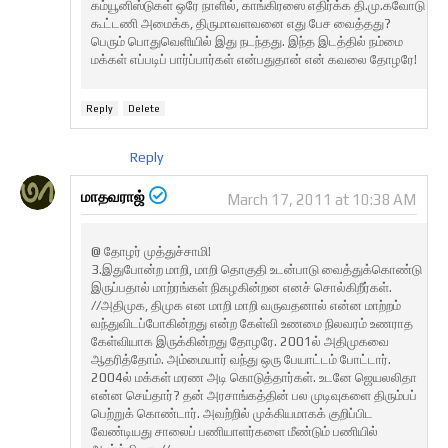
கம்யூனிஸ்டுகள் ஒரே நாளில், காங்கிரஸை எதிர்க்க தி.மு.கவோடு
கூட்டணி அமைக்க, திருமாவளவனை எது பேச வைத்தது?
பெரும் பொதுவெளியில் இது நடந்தது. இந்த இடத்தில் நம்மை
மக்கள் எப்படிப் பார்ப்பார்கள் என்பதுதான் என் கவலை தோழரே!
Reply
Delete
Reply
மாதவராஜ்
March 17, 2011 at 10:38 AM
@ தோழர் முத்துச்சாமி!
3.இதுபோன்ற மாறி, மாறி தொகுதி உடன்பாடு வைத்துக்கொண்டு
இருப்பதால் மாற்ரங்கள் நிகழகின்றன எனச் சொல்கிறீர்கள்.
//அதிமுக, திமுக என மாறி மாறி வருவதனால் என்ன மாற்றம்
வந்துவிடப்போகின்றது என்ற கேள்வி உணமை நிலவரம் உணராத
கேள்வியாக இருக்கின்றது தோழரே. 2001ல் அதிமுகவை
ஆதரித்தோம். அம்மையார் வந்து ஒரு பேயாட்டம் போட்டார்.
2004ல் மக்கள் மரண அடி கொடுத்தார்கள். உடனே ஜெயலலிதா
என்ன செய்தார்? தன் அரசாங்கத்தின் பல முடிவுகளை திரும்பப்
பெற்றுக் கொண்டார். அவற்றில் முக்கியமாகக் குறிப்பிட
வேண்டியது சாலைப் பணியாளர்களை மீண்டும் பணியில்