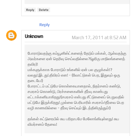
Reply
Delete
Reply
Unknown
March 17, 2011 at 8:52 AM
போராடுவதற்கு கம்யூனிஸ்ட்களைத் தேடும் மக்கள், ஆள்வதற்கு
அவர்களை ஏன் தெரிவு செய்வதில்லை?(ஓரிரு மாநிலங்களைத்
தவிர)!
மக்களுக்காக போராடும் உங்களில் ஏன் பல குழுக்கள்!?
வலது!.இடது!.தீவிரம் என! - (வோட்டுகள் பெற, இதுவும் ஒரு
தடையே!)
போராட்டம் மட்டுமே கொள்கையானதால், நிதர்சனம் கண்டு,
சமரசம் கொண்டு, பிரச்சனைகளின் தீர்வு காண்பது
எட்டாக்கனியாகிறது!(சமரசம் என்பது சீட்டுகளைப் பெறுவதில்
மட்டுமே இருக்கிறது! முல்லை பெரியாரில் சமரசம்/தீர்வை பெற
வழி காணவில்லை - தீர்வு செய்யும் இடத்திலிருந்தும்!)
தங்கள் கட்டுரையில் சுய பரிதாபமே மேலோங்கியுள்ளது! சுய
விமர்சனம் தேவை!