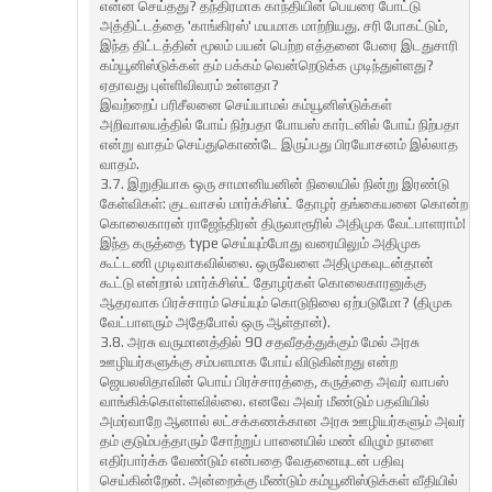
என்ன செய்தது? தந்திரமாக காந்தியின் பெயரை போட்டு
அத்திட்டத்தை 'காங்கிரஸ்' மயமாக மாற்றியது. சரி போகட்டும்,
இந்த திட்டத்தின் மூலம் பயன் பெற்ற எத்தனை பேரை இடதுசாரி
கம்யூனிஸ்டுக்கள் தம் பக்கம் வென்றெடுக்க முடிந்துள்ளது?
ஏதாவது புள்ளிவிவரம் உள்ளதா?
இவற்றைப் பரிசீலனை செய்யாமல் கம்யூனிஸ்டுக்கள்
அறிவாலயத்தில் போய் நிற்பதா போயஸ் கார்டனில் போய் நிற்பதா
என்று வாதம் செய்துகொண்டே இருப்பது பிரயோசனம் இல்லாத
வாதம்.
3.7. இறுதியாக ஒரு சாமானியனின் நிலையில் நின்று இரண்டு
கேள்விகள்: குடவாசல் மார்க்சிஸ்ட் தோழர் தங்கையனை கொன்ற
கொலைகாரன் ராஜேந்திரன் திருவாரூரில் அதிமுக வேட்பாளராம்!
இந்த கருத்தை type செய்யும்போது வரையிலும் அதிமுக
கூட்டணி முடிவாகவில்லை. ஒருவேளை அதிமுகவுடன்தான்
கூட்டு என்றால் மார்க்சிஸ்ட் தோழர்கள் கொலைகாரனுக்கு
ஆதரவாக பிரச்சாரம் செய்யும் கொடுநிலை ஏற்படுமோ? (திமுக
வேட்பாளரும் அதேபோல் ஒரு ஆள்தான்).
3.8. அரசு வருமானத்தில் 90 சதவீதத்துக்கும் மேல் அரசு
ஊழியர்களுக்கு சம்பளமாக போய் விடுகின்றது என்ற
ஜெயலலிதாவின் பொய் பிரச்சாரத்தை, கருத்தை அவர் வாபஸ்
வாங்கிக்கொள்ளவில்லை. எனவே அவர் மீண்டும் பதவியில்
அமர்வாறே ஆனால் லட்சக்கணக்கான அரசு ஊழியர்களும் அவர்
தம் குடும்பத்தாரும் சோற்றுப் பானையில் மண் விழும் நாளை
எதிர்பார்க்க வேண்டும் என்பதை வேதனையுடன் பதிவு
செய்கின்றேன். அன்றைக்கு மீண்டும் கம்யூனிஸ்டுக்கள் வீதியில்