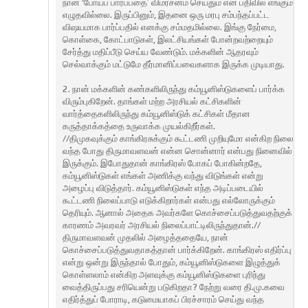
நான் ‘போய்ப் பார்ப்பதை’ விமர்சனம் செய்தும் என் பதிவில் எங்கும்
எழுதவில்லை. இருப்பினும், இதனை ஒரு மரபு சம்பந்தப்பட்ட
விஷயமாக பார்ப்பதில் எனக்கு சம்மதமில்லை. இங்கு நேர்மை,
கொள்கை, கோட்பாடுகள், இலட்சியங்கள் போன்றவற்றையும்
சேர்த்து மதிப்பீடு செய்ய வேண்டும். மக்களின் ஆதரவும்
செல்வாக்கும் மட்டுமே தீர்மானிப்பவைகளாக இருக்க முடியாது.
2. நான் மக்களின் கண்களிலிருந்து கம்யூனிஸ்டுகளைப் பார்க்க
விரும்புகிறேன். தாங்கள் மற்ற அரசியல் கட்சிகளின்
வார்த்தைகளிலிருந்து கம்யூனிஸ்டுக் கட்சிகள் மீதான
கருத்தாக்கத்தை உருவாக்க முயல்கிறீர்கள்.
//திமுகவுக்கும் காங்கிரசுக்கும் கூட்டணி முறியுமோ என்கிற நிலை
வந்த போது திருமாவளவன் என்ன சொன்னார் என்பது நினைவில்
இருக்கும். இபோதுதான் காங்கிரஸ் போகப் போகின்றதே,
கம்யூனிஸ்டுகள் எங்கள் அணிக்கு வந்து விடுங்கள் என்று
அழைப்பு விடுத்தார். கம்யூனிஸ்டுகள் எந்த அடிப்படையில்
கூட்டணி நிலைப்பாடு எடுக்கிறார்கள் என்பது எல்லோருக்கும்
தெரியும். ஆனால் அதைக அவர்களே கொச்சைப்படுத்துவதற்குக்
காரணம் அவரவர் அரசியல் நிலைப்பாட்டிலிருந்துதான்.//
திருமாவளவன் முதலில் அழைத்ததையே, நான்
கொச்சைப்படுத்துவதாகத்தான் பார்க்கிறேன். காங்கிரஸ் எதிர்ப்பு
என்று ஒன்று இருந்தால் போதும், கம்யூனிஸ்டுகளை இழுத்துக்
கொள்ளலாம் என்கிற அளவுக்கு கம்யூனிஸ்டுகளை புரிந்து
வைத்திருப்பது சரியென்று படுகிறதா? நேற்று வரை தி.மு.கவை
எதிர்த்துப் போராடி, கடுமையாகப் பிரச்சாரம் செய்து வந்த