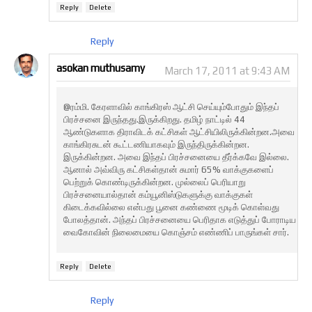
Reply
Delete
Reply
asokan muthusamy
March 17, 2011 at 9:43 AM
@ரம்மி. கேரளாவில் காங்கிரஸ் ஆட்சி செய்யும்போதும் இந்தப்
பிரச்சனை இருந்தது.இருக்கிறது. தமிழ் நாட்டில் 44
ஆண்டுகளாக திராவிடக் கட்சிகள் ஆட்சியிலிருக்கின்றன.அவை
காங்கிரசுடன் கூட்டணியாகவும் இருந்திருக்கின்றன.
இருக்கின்றன. அவை இந்தப் பிரச்சனையை தீர்க்கவே இல்லை.
ஆனால் அவ்விரு கட்சிகள்தான் சுமார் 65% வாக்குகளைப்
பெற்றுக் கொண்டிருக்கின்றன. முல்லைப் பெரியாறு
பிரச்சனையால்தான் கம்யூனிஸ்டுகளுக்கு வாக்குகள்
கிடைக்கவில்லை என்பது பூனை கண்ணை மூடிக் கொள்வது
போலத்தான். அந்தப் பிரச்சனையை பெரிதாக எடுத்துப் போராடிய
வைகோவின் நிலைமையை கொஞ்சம் எண்ணிப் பாருங்கள் சார்.
Reply
Delete
Reply