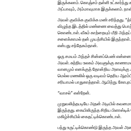
இருக்கலாம். கொஞ்சம் தள்ளி உட்கார்ந்த
அப்பாவும், அம்மாவுமாக இருக்கலாம். நா
அவள் குவிக்க குவிக்க மண் சரிந்தது. “
விழுந்த இடத்தில் மண்ணை வைத்து பொத்தி
கொண்டாள். வீசும் காற்றையும் மீறி அந்தப்
சளைக்காமல் தன் முயற்சியில் இருந்தா
என்பது சந்தேகம்தான்.
ஒரு சமயம் அந்தச் சின்னப்பெண் என்னைப் ப
அவள். சுற்றிய உலகம் அவளுக்கு காணாமல
வானமும் எனக்குத் தோன்றிய அளவுக்கு அ
மெல்ல மணலில் ஒரு வடிவம் தெரிய ஆரம்பித
சரியாமல் பாதுகாத்தாள். ஆயிற்று. கோபுர
“வாசல்” என்றேன்.
முறுவலித்தபடியே அதன் அடியில் கவனமா
இருந்தது. கையிலிருந்த சிறிய பிளாஸ்டி
மகிழ்ச்சியில் கைதட்டிக்கொண்டாள்.
பந்து உருட்டிக்கொண்டு இருந்த அவள் அண