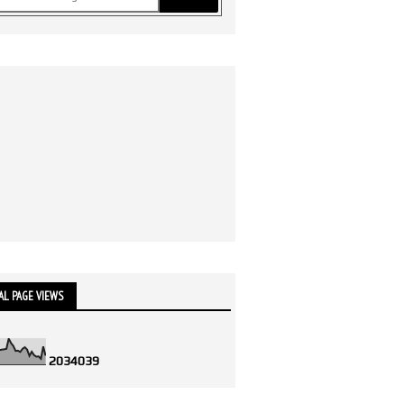
AL PAGE VIEWS
2
0
3
4
0
3
9