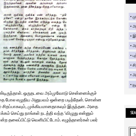
மு
அ
இ
அ
பு
ச
அற
யூ
கொண்டிருந்தாள். ஒருதடவை அம்முவோடு சென்னைக்குச்
 கதை போல எழுதிய அனுபவம் ஒன்றை படித்தேன். சொன்ன
ும் சிறப்பாகவும், முக்கியமானதாகவும் இருந்தன. அதை
SEA
கம் செய்து நாங்கள் நடத்தி வந்த ‘விழுது என்னும்
’ என்ற தலைப்பிட்டு வெளியிட்டோம். எழுத்தாளர்கள் பலர்