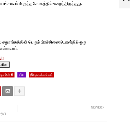
ாயங்காலம் மிகுந்த சோகத்தில் உறைந்திருந்தது.
யல் சதுரங்கத்தின் பெரும் பிரச்சினையொன்றில் ஒரு
ொள்ளலாம்.
்!
டிசம்பர் 6
தீபா
தீராத பக்கங்கள்
NEWER
. ஒரு