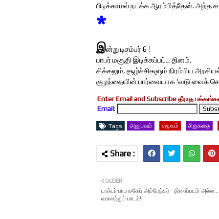
பிடிக்காமல் நடக்க ஆரம்பித்தேன். அந்த ச
*
இ
ன்று டிசம்பர் 6 !
பாபர் மசூதி இடிக்கப்பட்ட தினம்.
சிக்கலும், சூழ்ச்சிகளும் நிரம்பிய அரசி
குழந்தையின் பார்வையாக ‘வடு’வைக் க
Enter Email and Subscribe தீராத பக்கங்கள
Email
:
அனுபவம்
சமூகம்
சிறுகதை
Tags
OLDER
டாக்டர் பாபாசகேப் அம்பேத்கர் - திரைப்படம் அல்ல..
வரலாற்றுப் பாடம்!