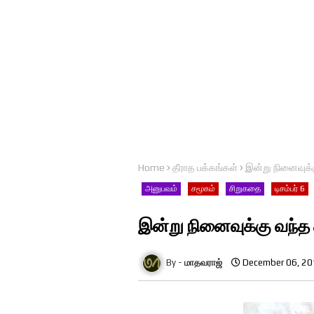
Home
தீராத பக்கங்கள்
இன்று நினைவுக்க
அனுபவம்
சமூகம்
சிறுகதை
டிசம்பர் 6
இன்று நினைவுக்கு வந்த த
மாதவராஜ்
December 06, 2