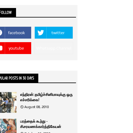
 FOLLOW
facebook
twitter
youtube
Whatsapp Channel
ULAR POSTS IN 30 DAYS
எந்திரன்: தமிழ்ச்சினிமாவுக்கு ஒரு
எச்சரிக்கை!
August 08, 2010
பரத்தைக் கூற்று -
சி.சரவணக்கார்த்திகேயன்