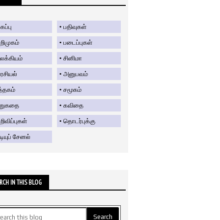
கப்பு
பதிவுகள்
றிமுகம்
படைப்புகள்
லக்கியம்
சினிமா
ரசியல்
அனுபவம்
த்தகம்
சமூகம்
ிறுகதை
கவிதை
ிவிப்புகள்
தொடர்புக்கு
டியுப் சேனல்
RCH IN THIS BLOG