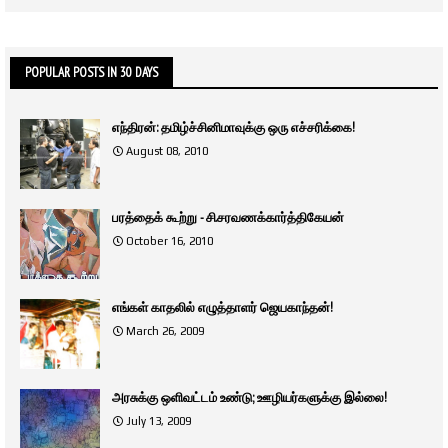
POPULAR POSTS IN 30 DAYS
எந்திரன்: தமிழ்ச்சினிமாவுக்கு ஒரு எச்சரிக்கை!
August 08, 2010
பரத்தைக் கூற்று - சி.சரவணக்கார்த்திகேயன்
October 16, 2010
எங்கள் காதலில் எழுத்தாளர் ஜெயகாந்தன்!
March 26, 2009
அரசுக்கு ஒளிவட்டம் உண்டு; ஊழியர்களுக்கு இல்லை!
July 13, 2009