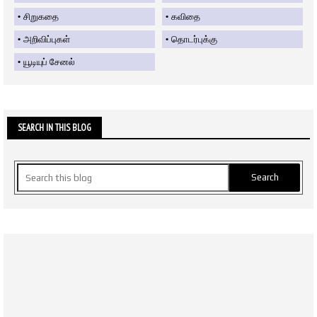
சிறுகதை
கவிதை
அறிவிப்புகள்
தொடர்புக்கு
யூடியுப் சேனல்
SEARCH IN THIS BLOG