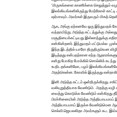
‘மிருகங்களை காணிக்கை செலுத்தும் வழ
இலக்கியங்களிலிருந்து மேற்கோள் காட்டி 
ஷர்மாவும். அவர்கள் இருவரும் மிகத் தெ
ஆக, அங்கு ஏற்கனவே ஒரு இந்துமதக் கோவ
வந்தாயிற்று. அடுத்த கட்டத்துக்கு அல்ல
மசூதியைக்கட்டியது இஸ்லாத்துக்கு எதி
என்கின்றனர். இந்துமதம் மட்டுமல்ல முஸ்
இந்த இடத்தில் யாரோ திருதிருவென விழிப்
இடித்தது என்பதற்கான எந்த ஆதாரங்களும்
என்று போகிற போக்கில் சொல்லிக் கடந்த
உபநிடதங்களிலோ, பழம் இலக்கியங்களிலோ
அதற்கென்ன. கோவில் இருந்தது என்றாகி 
இனி அடுத்த கட்டம் ஒன்றிருக்கிறது. சகி
வலியுறுத்தியாக வேண்டும். அதற்கு வழி காட
வைத்து கொடுக்க வேண்டும் என்கிறது தீர
பிரச்சினையின் அடுத்த அத்தியாயமாய் இந்
அத்தியாயமாய் இருக்க வேண்டுமென ஆசை
செல்வி.ஜெயலலிதா அவர்களும் கூட இவ்வ