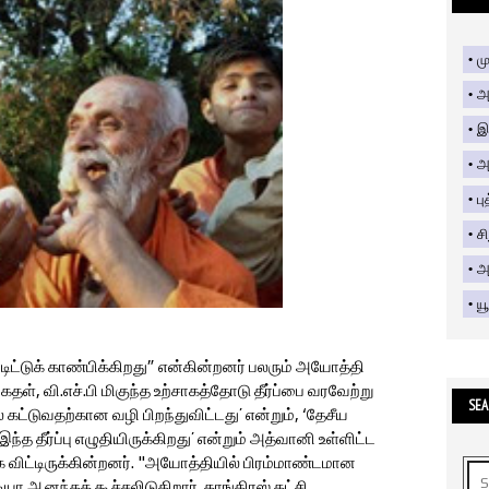
மு
அ
இ
அ
பு
ச
அற
யூ
டிட்டுக் காண்பிக்கிறது” என்கின்றனர் பலரும் அயோத்தி
்ரங்கதள், வி.எச்.பி மிகுந்த உற்சாகத்தோடு தீர்ப்பை வரவேற்று
SEA
கட்டுவதற்கான வழி பிறந்துவிட்டது’ என்றும், ‘தேசீய
்த தீர்ப்பு எழுதியிருக்கிறது’ என்றும் அத்வானி உள்ளிட்ட
விட்டிருக்கின்றனர். "அயோத்தியில் பிரம்மாண்டமான
யா ஆனந்தக் கூச்சலிடுகிறார். காங்கிரஸ் கட்சி