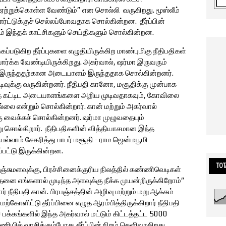
 ஏற்றுக்கொள்ள வேண்டும்” என சொல்லி வருகிறது. மூஸ்லீம்
் கோர்ட்டுக்குச் செல்லப்போவதாக சொல்கின்றன. தீர்ப்பின்
் இந்தக் காட்சிகளும் செய்திகளும் சொல்கின்றன.
்கப்படுகிற தீர்ப்புகளை எழுதியிருக்கிற மாண்புமிகு நீதிபதிகள்
ார்க்க வேண்டியிருக்கிறது. அகர்வால், ஷர்மா இருவரும்
ல் இருந்ததற்கான அடையாளம் இருந்ததாக சொல்கின்றனர்.
ிவுக்கு வருகின்றனர். நீதிபதி கானோ, மசூதிக்கு முன்பாக
்த கட்டிட அடையாளங்களை அறிய முடிவதாகவும், கோவிலை
ல்லை என்றும் சொல்கின்றார். கான் மற்றும் அகர்வால்
்கு வைக்கச் சொல்கின்றனர். ஷர்மா முழுவதையும்
ு சொல்கிறார். நீதிபதிகளின் வித்தியாசமான இந்த
ல்லாம் சேகரித்து பாபர் மசூதி - ராம ஜென்மபூமி
பட்டு இருக்கின்றன.
TOT
சுமளவுக்கு, பிரச்சினைக்குரிய நிலத்தில் கண்ணிவெடிகள்
தனை எங்களால் முடிந்த அளவுக்கு நீக்க முயன்றிருக்கிறோம்”
ர் நீதிபதி கான். பிரபஞ்சத்தின் அழிவு மற்றும் மறு ஆக்கம்
்கோளிட்டு தீர்ப்பினை எழுத ஆரம்பித்திருக்கிறார் நீதிபதி
0 பக்கங்களில் இந்த அகர்வால் மட்டும் கிட்டத்தட்ட 5000
னணியில் வாசிக்கும்போது தீர்ப்பின் நிறம் தெளிவாகிறது.