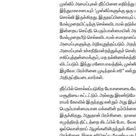
முஸ்லீம் அமைப்புகள் தீர்ப்பினை எதிர்த்த
இந்துமகாசபையும் ‘முஸ்லீம்களுக்கு ஒரு
சொல்லி இருக்கிறது. இருதரப்பினரையும் ப
மேல்முறையிட்டிற்கு செல்லவிடாமல் தடுக
இன்றைய செய்தி. பெரும்பான்மையின் அ
மேல்முறையீடு செல்லவிடாமல் சமாதானப்பட
அமைப்புகளுக்கு அறிவுறுத்தப்படும். அதற்
அமைப்புகள் உச்சநீதிமன்றத்துக்குச் சென்
சகிப்புத்தன்மைக்கும், மத நல்லிணக்கத்தி
விடப்படும். இந்து மனோபாவத்தில், முஸ்லீம்
இழவோ. பிரச்சினை முடிந்தால் சரி” என்று 
அதிருப்தியடைவார்கள்.
தீர்ப்பில் சொல்லப்படுகிற யோசனையையே இர
மசூதியை கட்டட்டும். அல்லது இரண்டுமே
ராமர் கோவில் இருந்தது என்றும் அது இடிக்
பெரும்பான்மையான மக்களின் நம்பிக்கையை
இருக்கிறது. அதுதான் பிரச்சினை. நாளை ரா
சமுத்திரத் திட்டத்தை கிடப்பில் போட வே
ஒவ்வொன்றாய் ஆழங்களிலிருந்துக் கிளம்
பிரச்சினை. இதை சரிசெய்ய வேண்டியது 