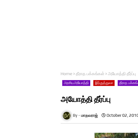
Home
தீராத பக்கங்கள்
அயோத்தி தீர்ப்பு
அரசியஅயோத்தி
இந்துத்துவா
தீராத பக்கங
அயோத்தி தீர்ப்பு
மாதவராஜ்
October 02, 201