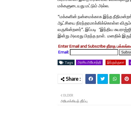
மக்களுடையது மட்டும் அல்ல.
“மக்களின் நன்மைக்காக இந்த நீதிமன்றங
ஆட்சியை நிரந்தரமாக்கிக்கொள்ள விரும்ப
வருகின்றனர்”. இப்படி ‘இந்திய சுயராஜ்ஜி
இன்று அவரது பிறந்த நாள். மனதில் இரு
Enter Email and Subscribe தீராத பக்கங்கள
Email
:
அரசியஅயோத்தி
இந்துத்துவா
Tags
OLDER
அயோக்கியத் தீர்ப்பு