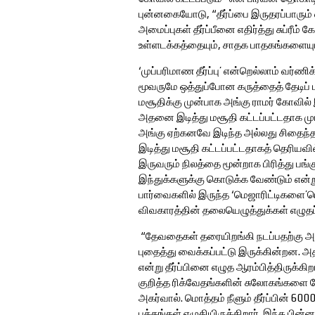
புன்னகையோடு, “தீர்ப்பை இருதரப்பாரும்
அமைப்புகள் தீர்ப்பீனை எதிர்த்து சுப்ரீம
உள்ளடக்கத்தையும், சாதக பாதகங்களையும
‘முப்பரிமாண தீர்ப்பு’ என்றெல்லாம் வர்ணிக
மூவருமே ஒத்துப்போன கருத்தைத் தேடிப் ப
மசூதிக்கு முன்பாக அங்கு ராமர் கோவி
அதனை இடித்து மசூதி கட்டப்பட்டதாக முட
அங்கு ஏற்கனவே இடிந்த அல்லது சிதைந
இடித்து மசூதி கட்டப்பட்டதாகத் தெரியவி
இருவரும் நிலத்தை மூன்றாக பிரித்து பங
இந்துக்களுக்கு கொடுக்க வேண்டும் என்ற
பார்வைகளில் இருந்த ‘மெஜாரிட்டிகளை’யெ
விவகாரத்தின் தலையெழுத்துக்கள் எழுதப்
“தேவதைகள் தரையிறங்கி நடப்பதற்கு அஞ்
புதைத்து வைக்கப்பட்டு இருக்கின்றன. அ
என்று தீர்ப்பினை எழுத ஆரம்பித்திருக்கிறா
குறித்த ரிக்வேதங்களின் சுலோகங்களை மேற
அகர்வால். மொத்தம் நீளும் தீர்ப்பின் 600
பக்கங்கள் எழுதியிருக்கிறார். இந்த பின்