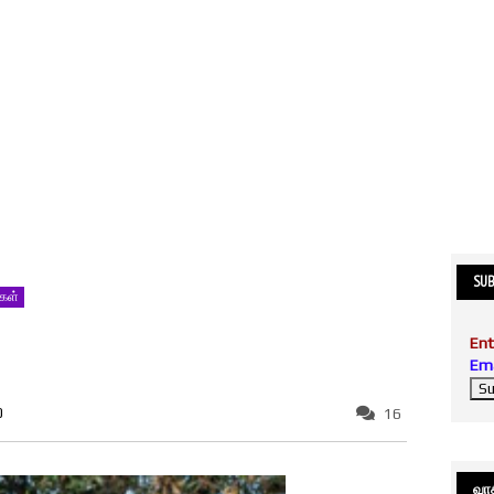
SUB
்கள்
Ent
Ema
0
16
வாசி