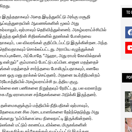
்கிறது.
TO
ல் இருந்ததாகவும் அதை இடித்துவிட்டு அங்கு மசூதி
் ஆய்வுத்துறையின் ஆவணங்களின் மூலம் அது
்வாலும், ஷர்மாவும் தெரிவித்துள்ளனர். அகழ்வராய்ச்சியில்
ே இருந்த ஒன்றின் சிதிலங்களில் தூண்கள் போன்றவை
தாகவும், பல விவரங்கள் குறிப்பிடப்பட்டு இருக்கின்றன. அந்த
 தெரிவதாகவும் சொல்லப்பட்டது. அராபிய எழுத்துக்கள்
 அமைப்புகளோ, அப்போதே “ஆஹா, அது ராமர் கோவில்தான்
ு என்றும்” கும்மாளம் போட்டு பரப்பின. ஜைன மதத்தைச்
, தங்கள் மதத்தைச் சார்ந்தவை போலிருப்பதாகவும், எனவே
 என ஒரு மனு தாக்கல் செய்தனர். அதனை உயர்நீதிமன்றம்
POP
 அயோத்தியில் அகழ்வராய்ச்சி நடத்திய குழு,
ில்லை என பணிகளை நிறுத்தவும் நேரிட்டது. பல வரலாற்று
்கை மீது ஏராளமான சந்தேகங்களை அடுக்கி இருந்தனர்.
ன்மைகளுக்கும் மத்தியில் நீதிபதிகள் ஷர்மாவும்,
ுத் தேவையான சில அடையாளங்களை தேர்ந்தெடுத்து அது
தங்களது ‘நம்பிக்கை’யை நிலைநாட்டி இருக்கின்றனர்.
திலங்கள் மட்டும் காணப்படவில்லை. மிருகங்களின்
 இதுகுறித்து சந்தேகங்கள் எழுப்பப்பட்டு இருந்தன.