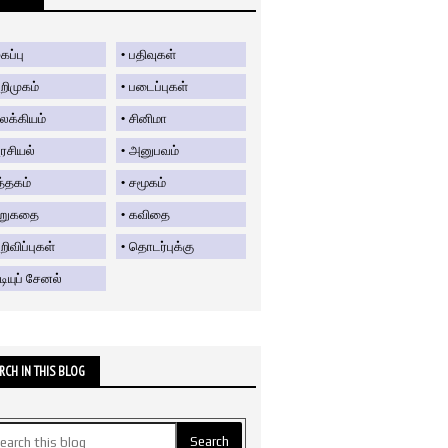
கப்பு
பதிவுகள்
றிமுகம்
படைப்புகள்
லக்கியம்
சினிமா
ரசியல்
அனுபவம்
த்தகம்
சமூகம்
ிறுகதை
கவிதை
ிவிப்புகள்
தொடர்புக்கு
டியுப் சேனல்
RCH IN THIS BLOG