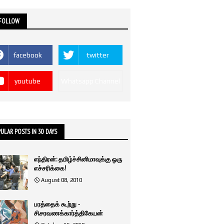
 FOLLOW
facebook
twitter
youtube
Whatsapp Channel
ULAR POSTS IN 30 DAYS
எந்திரன்: தமிழ்ச்சினிமாவுக்கு ஒரு
எச்சரிக்கை!
August 08, 2010
பரத்தைக் கூற்று -
சி.சரவணக்கார்த்திகேயன்