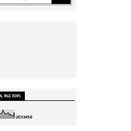
AL PAGE VIEWS
2
0
3
3
4
5
8