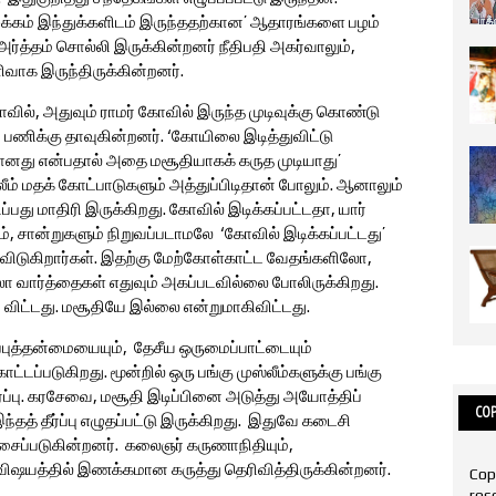
க்கம் இந்துக்களிடம் இருந்ததற்கான’ ஆதாரங்களை பழம்
அர்த்தம் சொல்லி இருக்கின்றனர் நீதிபதி அகர்வாலும்,
ளிவாக இருந்திருக்கின்றனர்.
ில், அதுவும் ராமர் கோவில் இருந்த முடிவுக்கு கொண்டு
து பணிக்கு தாவுகின்றனர். ‘கோயிலை இடித்துவிட்டு
ரானது என்பதால் அதை மசூதியாகக் கருத முடியாது’
லீம் மதக் கோட்பாடுகளும் அத்துப்பிடிதான் போலும். ஆனாலும்
பது மாதிரி இருக்கிறது. கோவில் இடிக்கப்பட்டதா, யார்
, சான்றுகளும் நிறுவப்படாமலே ‘கோவில் இடிக்கப்பட்டது’
ு விடுகிறார்கள். இதற்கு மேற்கோள்காட்ட வேதங்களிலோ,
 வார்த்தைகள் எதுவும் அகப்படவில்லை போலிருக்கிறது.
விட்டது. மசூதியே இல்லை என்றுமாகிவிட்டது.
ப்புத்தன்மையையும், தேசீய ஒருமைப்பாட்டையும்
்டப்படுகிறது. மூன்றில் ஒரு பங்கு முஸ்லீம்களுக்கு பங்கு
்ப்பு. கரசேவை, மசூதி இடிப்பினை அடுத்து அயோத்திப்
COP
தத் தீர்ப்பு எழுதப்பட்டு இருக்கிறது. இதுவே கடைசி
ப்படுகின்றனர். கலைஞர் கருணாநிதியும்,
ிஷயத்தில் இணக்கமான கருத்து தெரிவித்திருக்கின்றனர்.
Cop
res