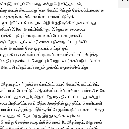
ு உச்சநீதிமன்றம் செல்வது என்று அறிவித்தவுடன்,
 பங்கு கூடக் கிடையாது’ என கோர்ட்டுக்குச் செல்லப்போவதாக
ா.ஜ.கவும், காங்கிரஸும் சமாதானப்படுத்தி,
்க முயற்சிக்கப் போவதாக அறிவித்திருக்கின்றன என்பது
ரசியல் இதோ ஆரம்பிக்கிறது. இந்துமகாசபையை
ுத்தி, “நீயும் சமாதானமாகப் போ’ என முஸ்லீம்
குப் பிறகும் தங்கள் உரிமையை நிலைநாட்ட முஸ்லீம்
றால் அவர்கள் தேச ஒருமைப்பாட்டிற்கும்,
ற்கு எதிரானவர்கள் என்பதாக பிரச்சாரங்கள் கட்டவிழ்த்து
 எதிர்ப்புணர்வும், வெறுப்பும் மேலும் வார்க்கப்படும். “என்ன
அமைதி விரும்புவர்களும் முஸ்லீம் சமூகத்தின் மீது
ுவரும் ஏற்றுக்கொள்ளட்டும். ராமர் கோவில் கட்டட்டும்.
 கட்டாமல் போகட்டும். அதுவெல்லாம் பிரச்சினையல்ல. அங்கே
கப்பட்டது என்றும், அதன் மீது மசூதி கட்டப்பட்டது என்றும்
 பிரதிபலிப்பதாய் இந்த தேசத்தில் ஒரு தீர்ப்பு வெளியாகி
மர் பாலத்துக்கும் இந்த தீர்ப்பே முன்மாதிரியாகலாம். சேது
ண்டியதுதான். தொடர்ந்து இந்துமதக் கடவுள்கள்
பி வந்து தேசத்தை உலுக்கிக்கொண்டே இருக்கும். அதுதான்
இந்த தேசத்தின் பிரஜைகள் அனைவரின் கடமை. முஸ்லீம்