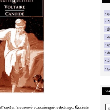
மு
அ
இ
அ
பு
ச
அற
யூ
SEA
ீரியத்தோடு சமகாலச் சம்பவங்களும், சரித்திரமும் இயங்கிக்