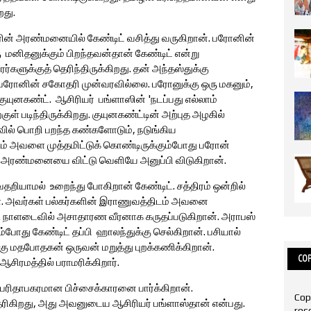
றது.
ரின் அரண்மனையில் கேண்டிட் வசித்து வருகிறான். பரோனின்
ு மனிதனுக்கும் பிறந்தவன்தான் கேண்டிட் என்று
ுக்குத் தெரிந்திருக்கிறது. தன் அந்தஸ்துக்கு
பரோனின் சகோதரி முன்வரவில்லை. பரோனுக்கு ஒரு மகனும்,
 குயுனகண்ட். ஆசிரியர் பங்ளாஸின் 'நடப்பது எல்லாம்
குள் படிந்திருக்கிறது. குயுனகண்ட்டின் அற்புத அழகில்
வில் பொறி பறந்த கண்களோடும், நடுங்கிய
ம் அவளை முத்தமிட்டுக் கொண்டிருக்கும்போது பரோன்
த்து அரண்மனையை விட்டு வெளியே அனுப்பி விடுகிறான்.
வதறியாமல் உறைந்து போகிறான் கேண்டிட். சத்திரம் ஒன்றில்
ள். அவர்கள் பல்கர்களின் இராணுவத்திடம் அவனை
ன். நாளடைவில் அசாதாரண வீரனாக கருதப்படுகிறான். அராபஸ்
ோது கேண்டிட் தப்பி ஹாலந்துக்கு செல்கிறான். பசியால்
்கு மதபோதகன் ஒருவன் மறுத்து புறக்கணிக்கிறான்.
COP
சிரமத்தில் பராமரிக்கிறார்.
ு பரிதாபகரமான பிச்சைக்காரனை பார்க்கிறான்.
Cop
ரிகிறது, அது அவனுடைய ஆசிரியர் பங்ளாஸ்தான் என்பது.
res