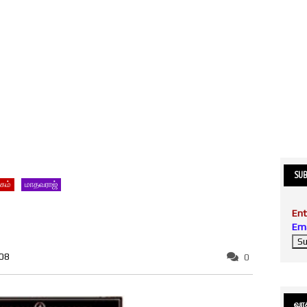
SUB
தகம்
மாதவராஜ்
Ent
Ema
008
0
வாசி