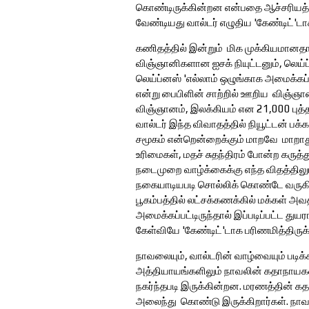
கொண்டிருக்கின்றன என்பதை ஆச்சரியத்த
வேண்டியது வால்டர் எழுதிய 'கேண்டிட்'டா
கணிதத்தில் இன்றும் மிக முக்கியமானதாக
விஞ்ஞானிகளான ஐசக் நியுட்டனும், லெய்ப
லெய்ப்னஸ் 'எல்லாம் ஒழுங்காக அமைக்கப்
என்று பைபிளின் சாற்றில் ஊறிய விஞ்ஞான
விஞ்ஞானம், இலக்கியம் என 21,000 புத்தக
வால்டர் இந்த விவாதத்தில் நியூட்டன் பக்
சமூகம் என்றென்றைக்கும் மாறவே மாறாது
உரிமைகள், மதச் சுதந்திரம் போன்ற கருத்த
நடைமுறை வாழ்க்கைக்கு எந்த விதத்தில
நகையாடியபடி சொல்லிக் கொண்டே வருகிறார்
பூகம்பத்தில் லட்சக்கணக்கில் மக்கள் அவ
அமைக்கப்பட்டிருந்தால் இப்படிப்பட்ட து
கேள்வியே 'கேண்டிட்'டாக பரிணமித்திருக
நாவலையும், வால்டரின் வாழ்வையும் படி
அத்தியாயங்களிலும் நாவலின் கதாநாயகன்
நகர்ந்தபடி இருக்கின்றன. மரணத்தின் கதவ
அலைந்து கொண்டு இருக்கிறார்கள். நாவல