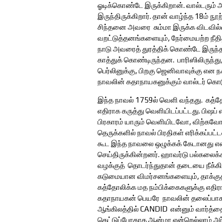
ஓடிக்கொண்டே இருக்கிறான். வால்டரும்
இருந்திருக்கிறார். தான் வாழ்ந்த 18ம் ந
சிந்தனை அவரை சும்மா இருக்க விடவில்ல
வறட்டுத்தனங்களையும், நேர்மையற்ற நீதி
நாடு அவரைத் துரத்திக் கொண்டே இருந்
காத்துக் கொண்டிருந்தன. பாரிஸிலிருந்து, 
பெர்லினுக்கு, பிறகு ஜெனிவாவுக்கு என ந
நாவலின் கதாநாயகனுக்கும் வால்டர் கொட
இந்த நாவல் 1759ல் வெளி வந்தது. கத்தோ
எதிராக கருத்து வெளியிடப்பட்டது. பிஷ
பிரகாரம் யாரும் வெளியிடவோ, விற்கவோ 
தெருக்களில் நாவல் பிரதிகள் எரிக்கப்
கூட இந்த நாவலை ஒழுக்கக் கேடானது என்
செய்திருக்கின்றனர். ஹாவர்டு பல்கலைக்க
வழக்குத் தொடர்ந்துதான் தடையை நீக்க
கடுமையான விமர்சனங்களையும், தாக்குத
கத்தோலிக்க மத நம்பிக்கைகளுக்கு எதிர
கதாநாயகன் பெயரே நாவலின் தலைப்பாகவும
ஆங்கிலத்தில் CANDID என்னும் வார்த
கெட்டுப்போகாத ஆன்மா என்றெல்லாம் அர்த