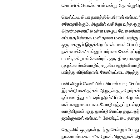
சொல்லிக் கொள்ளலாம் என்று தோன்றுகி
வெஸ்ட்ஃபலியா நகரத்தில் பரோன் என்பவ
சகோதரிக்கும், அருகில் வசித்து வந்த ஒர
அரண்மனையில் உள்ள பழைய வேலைக்காரர்கள
சம்பந்தமில்லாத மனிதனை மணப்பதற்கு 
ஒரு மகளும் இருக்கிறார்கள். மகள் பெயர்
நன்மைக்கே' என்னும் பார்வை கேண்டிட்டிற்
மயங்குகிறான் கேண்டிட். ஒரு திரை மறை
முழங்கால்களோடும், உருகிய உதடுகளோடு
பார்த்து விடுகிறான். கேண்டிட்டை அடி
பனி விழும் வெளியில் பசியால் வாடி செய்
இரண்டு மனிதர்கள் ஆறுதல் தருகிறார்க
ஒப்படைத்து விடவும் நடுங்கிப் போகிறா
என்பவனுடைய படையோடு யுத்தம் நடக்கும்ப
வாடுகிறான். ஒரு துண்டு ரொட்டி தருவதற
ஜாக்குவாஸ் என்பவர் கேண்டிட்டை தனது ஆ
தெருவில் ஒருநாள் நடந்து செல்லும் போத
நாணயங்களை வீசுகிறான். பிறகுதான் தெ