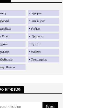
கப்பு
பதிவுகள்
றிமுகம்
படைப்புகள்
லக்கியம்
சினிமா
ரசியல்
அனுபவம்
த்தகம்
சமூகம்
ிறுகதை
கவிதை
ிவிப்புகள்
தொடர்புக்கு
டியுப் சேனல்
RCH IN THIS BLOG