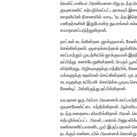
வெஸ்ட்பாலியா அரண்மனை மீது நடந்த கொ
குயுனகண்ட் கற்பழிக்கப்பட்டதாகவும் இடை
காதலியின் நினைவில் வாடி, 'நடந்த இதெல
மனிதர்களின் இதுபோன்ற துயரங்கள் எல்ல
சமாதானப்படுத்துகிறான்.
நாட்கள் கடக்கின்றன. ஜாக்குவாஸ், கேண்ட
செல்கின்றனர். சூறைக்காற்றால் தூக்கி
காப்பாற்றும் முயற்சியில் ஜாக்குவாஸ் இ
தப்பித்து கரையேறுகின்றனர். பெரும் பூக
விடுகிறது. அழிவுகளுக்கு மத்தியில், கே
மக்களுக்கு உதவிகள் செய்கின்றனர். மூடந
கடவுளுக்கு உயிர்பலி கொடுக்க முடிவு ச
கேண்டிட் அங்கிருந்து தப்பிக்கிறான்.
வயதான ஒரு அம்மா அவனைக் காப்பாற்றி க
குயுனகேண்ட்டை சந்திக்கிறான். ஆச்சரிய
நடந்த கதையை விவரிக்கிறாள் அவள். வெஸ
கற்பழிக்கப்பட்ட அவள், பலரால் அனுபவிக
கண்காணிப்பாளனிடமும் இருப்பதாகச் சொல்
நடக்கும் சண்டையில் அவனைக் கொன்று வ