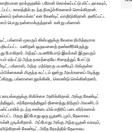
டூரமான தாக்குதலில் பரோன் கொல்லப்பட்டு விட்டதாகவும்,
ப்பட்ட காலத்தில் நடந்த நிகழ்ச்சிகளைச் சொல்கிறான்.
்லாம் நன்மைக்கா' என கேண்டிட் வாதிடுகிறான். தனிப்பட்ட
ாம் பொது நன்மைக்குத்தான் என்று பங்ளாஸ்
ிட், பங்ளாஸ் மூவரும் லிஸ்பனுக்கு வேலை நிமித்தமாக
யெறியப்பட்ட மனிதன் ஒருவனைத் தண்ணீரிலிருந்து
றந்து போகிறார். அந்தப் பயணியோடு இவர்கள் இருவரும்
ம்பம் ஏற்பட்டு அந்த நகரத்தையே சிதைத்துப் போட்டு
ண்டிட், பங்ளாஸ், அந்த மற்றொரு பயணியும் அங்குள்ள
ம்பிக்கைகள் மிகுந்த கூட்டம் ஒன்று அவர்களைப் பிடித்து
ெய்கிறது. பங்ளாஸை தூக்கிலிட கொண்டு செல்கின்றனர்.
ாயங்களுக்கு சிகிச்சை அளிக்கிறாள். அங்கு கேண்டிட்
த்திலும், சந்தோஷத்திலும் திளைத்து நிற்கும் அவனிடம்
்ட்பாலில் நடந்த சண்டையில் எதிரிப் படைவீரர்களால்
்கப்பட்ட பிறகு இப்போது ஒரு யூதனிடமும், தேவாலய
லி முடிக்கிறாள். அப்போது அங்கு அந்த யூதன் வரவும்,
ிடுகிறான் கேண்டிட். அதே நேரத்தில் தேவாலய