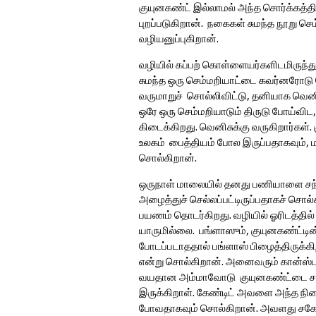
குயுனகண்ட் இல்லாமல் அந்த சொர்க்கத்தி
புறப்படுகிறான். நகைகள் சுமந்த நூறு 
வழியனுப்புகிறான்.
வழியில் கப்பற் கொள்ளையர்களிடமிருந்த
சுமந்த ஒரு செம்மறியாட்டை கவர்னரோடு
வருமாறுச் சொல்லிவிட்டு, தனியாக வெனிசு
ஒரே ஒரு செம்மறியாடும் திருடு போய்விட
கிடைக்கிறது. வெனிசுக்கு வருகிறார்கள்
உலகம் பைத்தியம் போல இருப்பதாகவும், மனி
சொல்கிறான்.
ஒருநாள் மாலையில் தனது பணியாளை சந்த
அழைத்துச் செல்லப்பட்டிருப்பதாகச் சொல
பயணம் தொடர்கிறது. வழியில் ஓரிடத்தில
யாருமில்லை. பங்ளாஸும், குயுனகண்ட்டின்
போடப்படாததால் பங்ளாஸ் பிழைத்திருக்கி
என்று சொல்கிறான். அனைவரும் கான்ஸ்ட
வயதான அம்மாவோடு குயுனகண்ட்டை சந்தி
இருக்கிறாள். கேண்டிட் அவளை அந்த நில
போவதாகவும் சொல்கிறான். அவளது சகோதரன