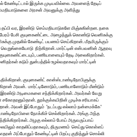
ல் கேண்டிட்டால் இருக்க முடியவில்லை. அவளைத் தேடிப்
செம்மறியாடுகளை அரசன் அவனுக்கு அளித்து
ு தப்பி வர, இரண்டு செம்மறியாடுகளே மிஞ்சுகின்றன. நகை
 பேரம் பேசி குயுனகண்ட்டை அழைத்துக் கொண்டு வெனிசுக்கு
க்கு முதலில் கேண்டிட் பயணம் செய்கிறான். மீதமிருக்கும்
, வெறுங்கையோடு நிற்கிறான். மார்ட்டின் என்பவனின் ஆதரவு
. குயுனகண்ட்டையும், பணியாளையும் தேடி அலைகிறார்கள்.
தர்கள் கடும் துன்பத்தில் உழல்வதாகவும் மார்ட்டின்
ிக்கிறான். குயுனகண்ட் கான்ஸ்டாண்டிநோபிளுக்கு
்கிறான் அவன். மார்ட்டினோடும், பணியாளோடும் மீண்டும்
் இரண்டு அடிமைகளை சந்திக்கிறார்கள். அவர்கள் வேறு
 சகோதரனும்தான். தூக்குக்கயிறின் முடிச்சு சரியாகப்
றான். அவன் இப்போதும் 'நடப்பது எல்லாம் நன்மைக்கே'
ாண்டிநோபிளை நோக்கிச் செல்கிறார்கள். அங்கு அந்த
க்கிறார்கள். அழகு எல்லாம் போய் அருவருப்பாய்
ையிலும் காதலிப்பதாகவும், திருமணம் செய்து கொள்ளப்
் அப்போதும் கேண்டிட்டின் பிறப்பு குறித்துச் சொல்லி