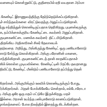
அவனையும் கொன்றுவிட்டு, குதிரையில் ஏறி வயதான அம்மா
கேண்டிட் இராணுவத்திற்கு தேர்ந்தெடுக்கப்படுகிறான்.
் சார்ந்தவர்களை விரட்டுவதற்கு அனுப்பப்படுகிறான்.
ு சந்தித்துக் கொண்டிருப்பதாக தெரிகிறது. புயுனஸ்ஏருக்கு
 நம்பிக்கைக்குரிய கேண்டிட்டை கவர்னர் அனுப்புகிறான்.
குயுனகண்ட்டை மணக்க கவர்னர் திட்டமிடுகிறான்.
ந்திறங்கிய அதிகாரிகள் சிலர் தேவாலயக்
வதை அறிந்து, அங்கிருந்து கேண்டிட் ஒரு பணியாளோடு
களோடு சேர்ந்து கொள்கிறான். அங்கு பரோனின் மகனை,
்திக்கிறான். குயுனகண்ட்டைத் தான் காதலிப்பதாகச்
 கொள்ள முடியவில்லை. கேண்டிட்டின் பிறப்பே தவறானது
விட்டு, கேண்டிட் மீண்டும் பணியாளோடு தப்பித்து தென்
ார்கள். அங்குமிங்கும் உலவிக் கொண்டிருக்கும் போது,
் பார்க்கிறார்கள். அதன் போக்கிலேயே சென்றால், எல்டோரோடா
 அங்கு ஒரே ஒரு மதம் மட்டுமே இருக்கிறது. மதச்
ல்லை. அரசன் உயர்ந்த பண்புகளோடு காணப்படுகிறான்.
ூழாங்கற்களைப் போல நிலத்தில் இறைந்து கிடக்கின்றன.