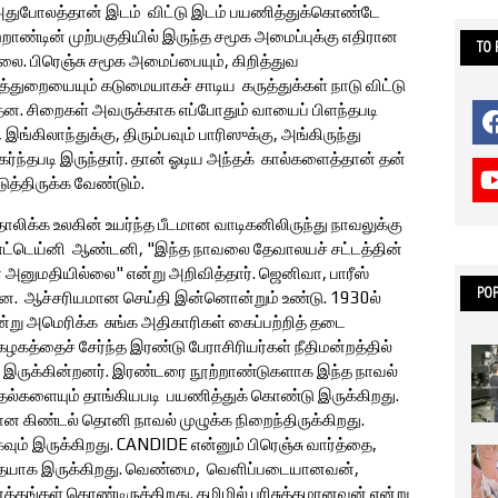
 அதுபோலத்தான் இடம் விட்டு இடம் பயணித்துக்கொண்டே
ூற்றாண்டின் முற்பகுதியில் இருந்த சமூக அமைப்புக்கு எதிரான
TO
ை. பிரெஞ்சு சமூக அமைப்பையும், கிறித்துவ
த்துறையையும் கடுமையாகச் சாடிய கருத்துக்கள் நாடு விட்டு
தன. சிறைகள் அவருக்காக எப்போதும் வாயைப் பிளந்தபடி
இங்கிலாந்துக்கு, திரும்பவும் பாரிஸுக்கு, அங்கிருந்து
கர்ந்தபடி இருந்தார். தான் ஓடிய அந்தக் கால்களைத்தான் தன்
ுத்திருக்க வேண்டும்.
லிக்க உலகின் உயர்ந்த பீடமான வாடிகனிலிருந்து நாவலுக்கு
ப் எட்டெய்னி ஆண்டனி, "இந்த நாவலை தேவாலயச் சட்டத்தின்
அனுமதியில்லை" என்று அறிவித்தார். ஜெனிவா, பாரீஸ்
POP
பட்டன. ஆச்சரியமான செய்தி இன்னொன்றும் உண்டு. 1930ல்
று அமெரிக்க சுங்க அதிகாரிகள் கைப்பற்றித் தடை
ழகத்தைச் சேர்ந்த இரண்டு பேராசிரியர்கள் நீதிமன்றத்தில்
ி இருக்கின்றனர். இரண்டரை நூற்றாண்டுகளாக இந்த நாவல்
ல்களையும் தாங்கியபடி பயணித்துக் கொண்டு இருக்கிறது.
ான கிண்டல் தொனி நாவல் முழுக்க நிறைந்திருக்கிறது.
் இருக்கிறது. CANDIDE என்னும் பிரெஞ்சு வார்த்தை,
்தையாக இருக்கிறது. வெண்மை, வெளிப்படையானவன்,
்தங்கள் கொண்டிருக்கிறது. தமிழில் பரிசுத்தமானவன் என்று