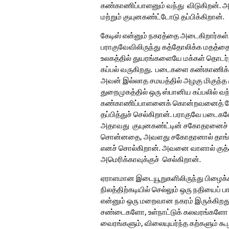
கண்காணிப்பாளனும் வந்து விடுகிறன். 
மற்றும் குயுனகண்ட்டோடு தப்பிக்கிறான்.
கேடிஸ் என்னும் நகரத்தை அடைகிறார்கள். 
பராகுவேவிலிருந்து கத்தோலிக்க மதத்தைச
உலகத்தில் துயரங்களையே மக்கள் தொடர்ந்த
கப்பல் வருகிறது. படைகளை கண்காணிக்க,
அவன் இல்லாத சமயத்தில் அழகு மிகுந்த 
துறைமுகத்தில் ஒரு ஸ்பானிய கப்பலில் வ
கண்காணிப்பாளனைக் கொன்றவனைத் தேடு
தப்பித்துச் செல்கிறான். பராகுவே படை
அதாவது குயுனகண்ட்டின் சகோதரனைச் சந
சொன்னதை, அவளது சகோதரனால் தாங்கிக்
எனச் சொல்கிறான். அவனை வாளால் குத்தி
அமெரிக்காவுக்குச் செல்கிறான்.
ஏராளமான இடையூறுகளிலிருந்து பிழைக்கிற
நிலத்திற்கடியில் செல்லும் ஒரு நதியைப
என்னும் ஒரு மறைவான நகரம் இருக்கிறது.
சண்டைகளோ, உள்நாட்டுக் கலவரங்களோ இ
வைரங்களும், விலையுயர்ந்த கற்களும் க