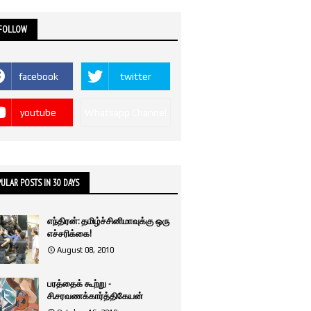
 FOLLOW
facebook
twitter
youtube
Whatsapp Channel
ULAR POSTS IN 30 DAYS
எந்திரன்: தமிழ்ச்சினிமாவுக்கு ஒரு
எச்சரிக்கை!
August 08, 2010
பரத்தைக் கூற்று -
சி.சரவணக்கார்த்திகேயன்