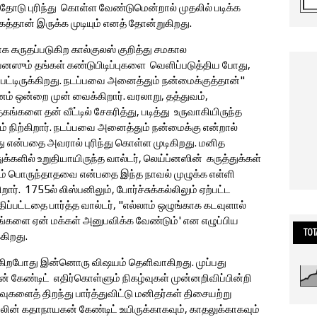
ோடு புரிந்து கொள்ள வேண்டுமென்றால் முதலில் படிக்க
கத்தான் இருக்க முடியும் எனத் தோன்றுகிறது.
 கருதப்படுகிற கால்குலஸ் குறித்து சமகால
்னஸும் தங்கள் கண்டுபிடிப்புகளை வெளிப்படுத்திய போது,
பட்டிருக்கிறது. நடப்பவை அனைத்தும் நன்மைக்குத்தான்"
ம் ஒன்றை முன் வைக்கிறார். வரலாறு, தத்துவம்,
ங்களை தன் வீட்டில் சேகரித்து, படித்து உருவாகியிருந்த
கம் நிற்கிறார். நடப்பவை அனைத்தும் நன்மைக்கு என்றால்
 என்பதை அவரால் புரிந்து கொள்ள முடிகிறது. மனித
ுக்களில் உறுதியாயிருந்த வால்டர், லெய்ப்னஸின் கருத்துக்கள்
ும் பொருந்தாதவை என்பதை இந்த நாவல் முழுக்க எள்ளி
. 1755ல் லிஸ்பனிலும், போர்ச்சுக்கல்லிலும் ஏற்பட்ட
திப்பட்டதை பார்த்த வால்டர், "எல்லாம் ஒழுங்காக கடவுளால்
யரங்களை ஏன் மக்கள் அனுபவிக்க வேண்டும்' என எழுப்பிய
TOT
்கிறது.
க்கிறபோது இன்னொரு விஷயம் தெளிவாகிறது. முப்பது
 கேண்டிட் எதிர்கொள்ளும் நிகழ்வுகள் முன்னறிவிப்பின்றி
ுகளைத் திறந்து பார்த்துவிட்டு மனிதர்கள் திசையற்று
ின் கதாநாயகன் கேண்டிட் உயிருக்காகவும், காதலுக்காகவும்