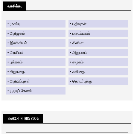
வாசிக்க....
முகப்பு
பதிவுகள்
அறிமுகம்
படைப்புகள்
இலக்கியம்
சினிமா
அரசியல்
அனுபவம்
புத்தகம்
சமூகம்
சிறுகதை
கவிதை
அறிவிப்புகள்
தொடர்புக்கு
யூடியுப் சேனல்
SEARCH IN THIS BLOG