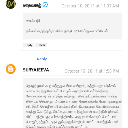
மாதவராஜ்
October 16, 2011 at 11:37 AM
கையேடு!
தங்கள் கருத்துக்கு மிக்க நன்றி. சரிசெய்துகொண்டேன்.
Reply
Delete
Reply
SURYAJEEVA
October 16, 2011 at 1:56 PM
தோழர் நான் கூற வந்தது என்ன என்றால், மத்திய தர வர்க்கம்
கொடி பிடித்து கோஷம் போடும் தொழிலாளி வர்க்கத்தை
கேவலமாக தான் பார்த்து வந்தது... கிளம்பிட்டாங்கையா என்று
கிண்டல் செய்தது.. அவர்கள் என்ன நோக்கத்தில் போராடினாலும்
சரி, இனி தொழிலாளி வர்க்கத்தின் நியாயமான கோரிக்கையை
காத்து கொடுத்து கேட்க தயாராக இருப்பான் களத்தில் இறங்கி
விட்ட மத்திய தர வர்க்கத்தினர்... ஒரு நாள் கோஷம் போட்டால்
போதும், ரத்தம் முழுவதும் முறுக்கேறி, போராட்ட களத்தில் முன்
நிற்கும் அளவு சக்தி வாய்ந்தது போராட்டம்..