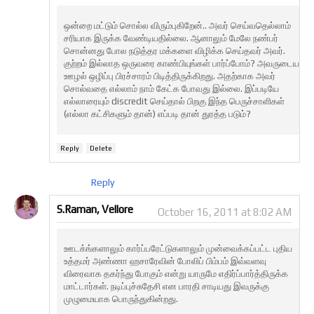
ஒன்றை மட்டும் சொல்ல விரும்புகிறேன்.. அவர் செய்வதெல்லாம்
சரியாக இருக்க வேண்டியதில்லை. ஆனாலும் மேலே நண்பர்
சொன்னது போல நடுத்தர மக்களை விழிக்க செய்தவர் அவர்.
குற்றம் இல்லாத ஒருவரை காண்பியுங்கள் பார்ப்போம்? அவருடைய
ஊழல் ஒழிப்பு பிரச்சாரம் பிடித்திருக்கிறது. அதற்காக அவர்
சொல்வதை எல்லாம் நாம் கேட்க போவது இல்லை. இப்படியே
எல்லாரையும் discredit செய்தால் பிறகு இந்த பெருச்சாளிகள்
(எல்லா கட்சிகளும் தான்) எப்படி தான் துரத்த படும்?
Reply
Delete
Reply
S.Raman, Vellore
October 16, 2011 at 8:02 AM
ஊடக்ங்களாலும் கார்ப்பரேட்டுகளாலும் முன்வைக்கப்பட்ட புதிய
உத்தமர் அண்ணா ஹசாரேவின் போலிப் பிம்பம் இவ்வளவு
விரைவாக தகர்ந்து போகும் என்று யாருமே எதிர்ப்பார்த்திருக்க
மாட்டார்கள். நடிப்புச்சுதேசி என பாரதி சாடியது இவருக்கு
முழுமையாக பொருந்துகின்றது.