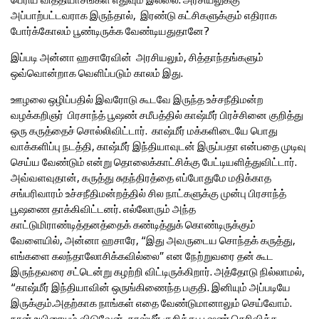
அப்பாற்பட்டவராக இருந்தால், இரண்டு கட்சிகளுக்கும் எதிராக
போர்க்கோலம் பூண்டிருக்க வேண்டியதுதானே?
இப்படி அன்னா ஹசாரேவின் அரசியலும், சித்தாந்தங்களும்
ஒவ்வொன்றாக வெளிப்படும் காலம் இது.
ஊழலை ஒழிப்பதில் இவரோடு கூடவே இருந்த உச்சநீதிமன்ற
வழக்கறிஞர் பிரசாந்த் பூஷண் சமீபத்தில் காஷ்மீர் பிரச்சினை குறித்து
ஒரு கருத்தைச் சொல்லிவிட்டார். காஷ்மீர் மக்களிடையே பொது
வாக்களிப்பு நடத்தி, காஷ்மீர் இந்தியாவுடன் இருப்பதா என்பதை முடிவு
செய்ய வேண்டும் என்று தொலைக்காட்சிக்கு பேட்டியளித்துவிட்டார்.
அவ்வளவுதான், கருத்து சுதந்திரத்தை எப்போதுமே மதிக்காத
சங்பரிவாரம் உச்சநீதிமன்றத்தில் சில நாட்களுக்கு முன்பு பிரசாந்த்
பூஷணை தாக்கிவிட்டனர். எல்லோரும் அந்த
காட்டுமிராண்டித்தனத்தைக் கண்டித்துக் கொண்டிருக்கும்
வேளையில், அன்னா ஹசாரே, “இது அவருடைய சொந்தக் கருத்து,
எங்களை கலந்தாலோசிக்கவில்லை” என நேற்றுவரை தன் கூட
இருந்தவரை சட்டென்று கழற்றி விட்டிருக்கிறார். அத்தோடு நில்லாமல்,
“காஷ்மீர் இந்தியாவின் ஒருங்கிணைந்த பகுதி. இனியும் அப்படியே
இருக்கும்.அதற்காக நாங்கள் எதை வேண்டுமானாலும் செய்வோம்.
நான் உயிரையும் விடுவேன். காஷ்மீர் குறித்து பூஷண் தெரிவித்த