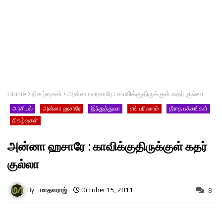
Home
நிகழ்வுகள்
அன்னா ஹசாரே : காவிக்குதிருக்குள் கதர் குல்லா
அரசியல்
அன்னா ஹசாரே
இந்துத்துவா
சங் பரிவாரம்
தீராத பக்கங்கள்
நிகழ்வுகள்
அன்னா ஹசாரே : காவிக்குதிருக்குள் கதர்
குல்லா
மாதவராஜ்
October 15, 2011
8