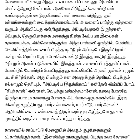
வேலையாம்” என்று அந்தக் கல்யாணப் பொண்ணு அவனிடம்
வெட்கத்தோடு கேட்டாள். அவனோ சிரித்துக்கொண்டு என்
கண்களுக்குள் ஊடுருவினான். என் கையை எடுத்து, தன்
உள்ளங்கைக்குள் வைத்துக்கொண்டான். அவனைப் பார்த்து எத்தனை
வருடம் ஆகிவிட்டது என்றிருந்தது. அப்படியேதான் இருந்தான்.
அப்புறம், தெருவிளக்கை மறைத்து நின்ற வேப்ப மர இலைகள்
தலையைத் தடவிக்கொண்டிருக்க அந்த பால்கனி ஓரத்தில், மெல்லிய
வெளிச்சத்தில் கையைப் பிடித்தபடி “நீயும் அப்படியே இருக்கிறாய்”
என்றான். ரொம்ப நேரம் பேசிக்கொண்டு இருந்த மாதிரி இருந்தது.
அப்புறம் அவன் படுக்கையில் இருந்தான். காலைப் பிடித்துவிட்டான்.
வேண்டும் வேண்டும் போலிருந்தது. கால்விரலில் அவன் மூச்சும் ஈரமும்
பட சிலிர்த்தேன். அது பிடிக்கும் என அவனுக்குத் தெரியும். பிடிக்கும்
எல்லாமும் தெரியும். “அப்படியே இருக்கிறாய்” என்றேன் விம்மிப் போய்.
“நீயுந்தான்” என்றான். வெடித்து உன்மத்தமானேன். நனவு போலவே
இருந்த யாவும் கலைந்து போனது அடங்காத ஒரு கணத்தில். இரவு
விளக்கு உறுத்தியது. யார் கல்யாணம், யார் வீடு, யார் அவன்?
தெரியவில்லை. கண்களைத் திரும்பவும் மூடி ஆழ்ந்தபோது, என்
முகத்தில் வழக்கமான மூச்சுக்காற்று படர்ந்தது.
காலையில் சாப்பாட்டு மேஜையில் அவரும் குழந்தைகளும்
உட்கார்ந்திருந்தனர். “இன்னிக்கு உங்களுக்குப் பிடித்த ரவா தோசை”