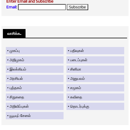
Enter Email and Subscribe
Email
:
வாசிக்க....
முகப்பு
பதிவுகள்
அறிமுகம்
படைப்புகள்
இலக்கியம்
சினிமா
அரசியல்
அனுபவம்
புத்தகம்
சமூகம்
சிறுகதை
கவிதை
அறிவிப்புகள்
தொடர்புக்கு
யூடியுப் சேனல்