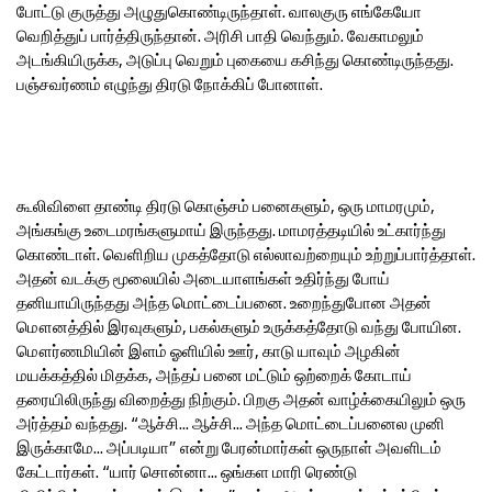
போட்டு குருத்து அழுதுகொண்டிருந்தாள். வாலகுரு எங்கேயோ
வெறித்துப் பார்த்திருந்தான். அரிசி பாதி வெந்தும். வேகாமலும்
அடங்கியிருக்க, அடுப்பு வெறும் புகையை கசிந்து கொண்டிருந்தது.
பஞ்சவர்ணம் எழுந்து திரடு நோக்கிப் போனாள்.
கூலிவிளை தாண்டி திரடு கொஞ்சம் பனைகளும், ஒரு மாமரமும்,
அங்கங்கு உடைமரங்களுமாய் இருந்தது. மாமரத்தடியில் உட்கார்ந்து
கொண்டாள். வெளிறிய முகத்தோடு எல்லாவற்றையும் உற்றுப்பார்த்தாள்.
அதன் வடக்கு மூலையில் அடையாளங்கள் உதிர்ந்து போய்
தனியாயிருந்தது அந்த மொட்டைப்பனை. உறைந்துபோன அதன்
மௌனத்தில் இரவுகளும், பகல்களும் உருக்கத்தோடு வந்து போயின.
மௌர்ணமியின் இளம் ஓளியில் ஊர், காடு யாவும் அழகின்
மயக்கத்தில் மிதக்க, அந்தப் பனை மட்டும் ஒற்றைக் கோடாய்
தரையிலிருந்து விறைத்து நிற்கும். பிறகு அதன் வாழ்க்கையிலும் ஒரு
அர்த்தம் வந்தது. “ஆச்சி... ஆச்சி... அந்த மொட்டைப்பனைல முனி
இருக்காமே... அப்படியா” என்று பேரன்மார்கள் ஒருநாள் அவளிடம்
கேட்டார்கள். “யார் சொன்னா... ஒங்கள மாரி ரெண்டு