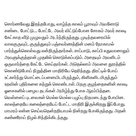
சொர்ணவேலு இறந்தபோது, வாழ்ந்த காலம் பூராவும் அவளோடு
சண்டை போட்டு.... போட்டே அவர் விட்டுப்போன சோகம் அவர் காலடி
கேட்காத வீடு முழுவதும் அடர்ந்திருந்தது. முடிந்தவரையில்
வாலகுருவும், குருத்துவும் பஞ்சவர்ணத்தின் மனம் நோகாமல்
பார்த்துக்கொள்வது என்றிருந்தார்கள். சாப்பாடு, காப்பி எதுவானாலும்
அவளுக்குத்தான் முதலில் கொடுக்கப்படும். அதையும் அவளிடம்
ஒருவார்த்தை கேட்டே செய்தார்கள். அதெல்லாம் அவளை தூரத்தில்
கொண்டுபோய் நிறுத்தின மாதிரியே தெரிந்தது. திரட்டில் போய்
உட்கார்ந்து மொட்டைப்பனையிடமிருந்தும், கிளிகளிடமிருந்தும்
உறவின் புதிர்களை கற்றுக் கொண்டாள். பிறகு குழந்தைகளின் காலடி
ஓசைகளில் பழைய தடங்கள் அமிழ்ந்து போக ஆரம்பித்தன.
வெள்ளைப் புடவைகள் மெல்ல மெல்ல பழுப்பு நிறமடைந்து போயின.
காலத்தையே கலைத்தையேப் போட்ட மாதிரி இருக்கிறது இப்போது.
மாமரம் என்ன செய்வதென்றறியாமல் நின்றது போலிருந்தது. அதன்
கண்ணீராய் நிழல் சிந்திக்கிடந்தது.