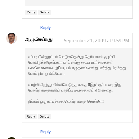
Reply
Delete
Reply
அ.மு.செய்யது
September 21, 2009 at 9:59 PM
எப்படி பின்னூட்டம் போடுவதென்று தெரியாமல் குழம்பி
போயிருக்கிறேன்.காரணம் என்னுடைய வார்த்தைகள்
பலவீனமானவை.இப்படியும் எழுதலாம் என்று பார்த்து பிரமித்து
போய் நின்று விட்டேன்.
வாழ்விலிருந்து கிள்ளியெடுத்த கதை !!இறக்கும் வரை இது
போன்ற கதைகளின் பாதிப்பு மனதை விட்டு அகலாது.
நீங்க‌ள் ஒரு கால‌த்தை வென்ற‌ க‌தை சொல்லி !!!
Reply
Delete
Reply