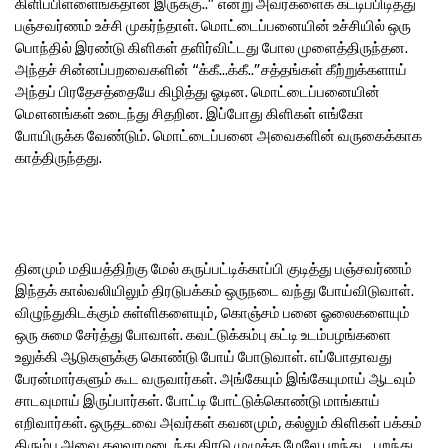
கிளிப்பிள்ளைங்கதான் இருக்கு..” என்று அவர்களைக் கட்டிப்பிடித்து
பஞ்சவர்ணம் உச்சி முகர்ந்தாள். மொட்டைப்பனையின் உச்சியில் ஒரு
பொந்தில் இரண்டு கிளிகள் தளிர்விட்டது போல முளைத்திருந்தன.
அந்தச் சின்னப்பறவைகளின் “க்கீ...க்கீ..”சத்தங்கள் கீற்றுக்களாய்
அந்தப் பிரதேசத்தையே கிழித்து ஓடின. மொட்டைப்பனையின்
மௌனங்கள் உடைந்து சிதறின. இப்போது கிளிகள் எங்கோ
போயிருக்க வேண்டும். மொட்டைப்பனை அவைகளின் வருகைக்காக
காத்திருந்தது.
தினமும் மதியத்திற்கு மேல் கருப்பட்டிக்காப்பி குடித்து பஞ்சவர்ணம்
இந்தக் கால்வலியிலும் திரடுபக்கம் ஒருநடை வந்து போய்விடுவாள்.
விழுந்துகிடக்கும் சுள்ளிகளையும், கொஞ்சம் பனை ஓலைகளையும்
ஒரு சுமை சேர்த்து போவாள். கவட்டுக்கம்பு கட்டி உடம்பழங்களை
உலுக்கி ஆடுகளுக்கு கொண்டு போய் போடுவாள். எப்போதாவது
பேரன்மார்களும் கூட வருவார்கள். அங்கேயும் இங்கேயுமாய் ஆடவும்
சாடவுமாய் இருப்பார்கள். போட்டி போட்டுக்கொண்டு மாங்காய்
எறிவார்கள். ஒருதடவை அவர்கள் கவனமும், கல்லும் கிளிகள் பக்கம்
திரும்ப அவை கலவரமடைந்து திரடு முழுக்க மேலே பறந்து... பறந்து...