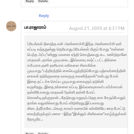
Reply
Delete
Reply
பா.ராஜாராம்
August 21, 2009 at 4:37 PM
ப்ரியங்கள் நிறைந்த என் அண்ணாச்சி,இந்த அண்ணாச்சி ஏன்
எப்படி வந்ததுன்னு தெரியாது.பிரியங்கள் மிகும் போது "என்னை
பெத்த அப்பு"ண்ணு மகனை ஏந்தி கொஞ்சுவது கூட உண்டுதானே
மாதவன்..தாங்க முடியலை...இவ்வளவு கஷ்ட்டபட்டதில்லை
சமீபமாக.தனி தனியாக வரிகளை சிலாகிக்க
முடியாது."பத்திரத்தில் கையெழுத்திடும்போது பஞ்சவர்ணத்தின்
கைகள் நடுங்குவதை வாலகுரு கவனித்தான்"என்பது போல்
இதை தட்டச்சு செய்ய முடியாது கைகளும் நடுங்கி
வருகிறது...இதை,உங்களை எப்படி இவ்வளவுகாலம் பார்க்காமல்
தள்ளிபோனது மாதவன்?தள்ளி தள்ளி போய்
கொண்டிருக்குதான்...தேடுவது எதுவும்.பிறகு கை சேரும்போதும்
தாங்க வலுவில்லாது போய் விடுகிறது.இப்பவாவது
கிடைத்தீர்களே...வெகு காலம் வரையில் உள்ளிலியே ஊற போட்டு
வைத்திருக்கும் மனசு--இந்த"இன்னும் கிளிகளை"வாழ்த்துக்கள்
தோழரே...
Reply
Delete