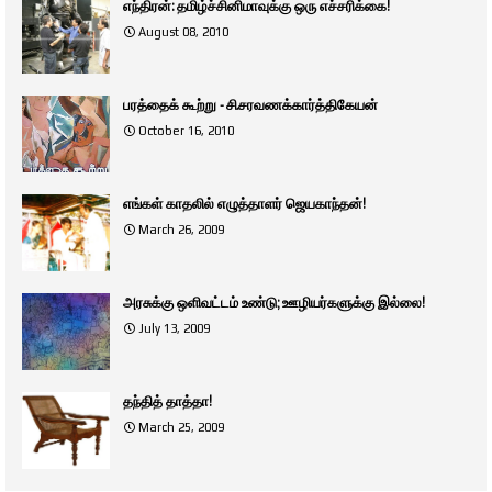
எந்திரன்: தமிழ்ச்சினிமாவுக்கு ஒரு எச்சரிக்கை!
August 08, 2010
பரத்தைக் கூற்று - சி.சரவணக்கார்த்திகேயன்
October 16, 2010
எங்கள் காதலில் எழுத்தாளர் ஜெயகாந்தன்!
March 26, 2009
அரசுக்கு ஒளிவட்டம் உண்டு; ஊழியர்களுக்கு இல்லை!
July 13, 2009
தந்தித் தாத்தா!
March 25, 2009