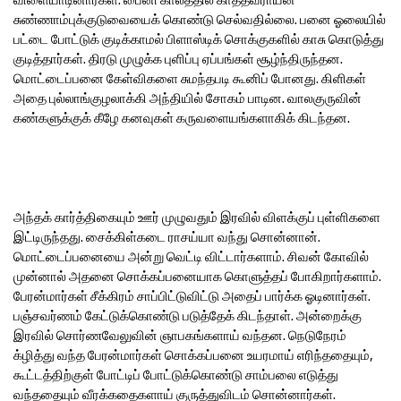
சுண்ணாம்புக்குடுவையைக் கொண்டு செல்வதில்லை. பனை ஓலையில்
பட்டை போட்டுக் குடிக்காமல் பிளாஸ்டிக் சொக்குகளில் காசு கொடுத்து
குடித்தார்கள். திரடு முழுக்க புளிப்பு ஏப்பங்கள் சூழ்ந்திருந்தன.
மொட்டைப்பனை கேள்விகளை சுமந்தபடி கூனிப் போனது. கிளிகள்
அதை புல்லாங்குழலாக்கி அந்தியில் சோகம் பாடின. வாலகுருவின்
கண்களுக்குக் கீழே கனவுகள் கருவளையங்களாகிக் கிடந்தன.
அந்தக் கார்த்திகையும் ஊர் முழுவதும் இரவில் விளக்குப் புள்ளிகளை
இட்டிருந்தது. சைக்கிள்கடை ராசய்யா வந்து சொன்னான்.
மொட்டைப்பனையை அன்று வெட்டி விட்டார்களாம். சிவன் கோவில்
முன்னால் அதனை சொக்கப்பனையாக கொளுத்தப் போகிறார்களாம்.
பேரன்மார்கள் சீக்கிரம் சாப்பிட்டுவிட்டு அதைப் பார்க்க ஓடினார்கள்.
பஞ்சவர்ணம் கேட்டுக்கொண்டு படுத்தேக் கிடந்தாள். அன்றைக்கு
இரவில் சொர்ணவேலுவின் ஞாபகங்களாய் வந்தன. நெடுநேரம்
க்ழித்து வந்த பேரன்மார்கள் சொக்கப்பனை உயரமாய் எரிந்ததையும்,
கூட்டத்திற்குள் போட்டிப் போட்டுக்கொண்டு சாம்பலை எடுத்து
வந்ததையும் வீரக்கதைகளாய் குருத்துவிடம் சொன்னார்கள்.