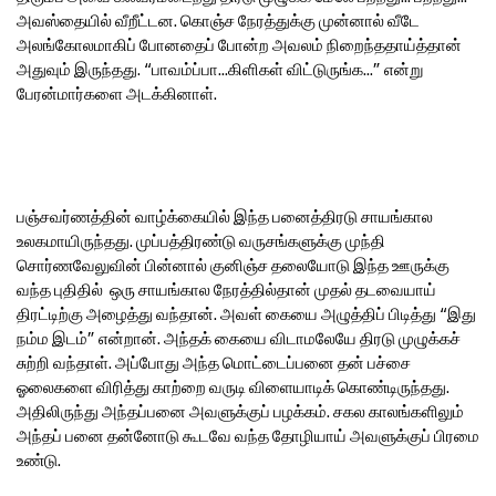
அவஸ்தையில் வீறீட்டன. கொஞ்ச நேரத்துக்கு முன்னால் வீடே
அலங்கோலமாகிப் போனதைப் போன்ற அவலம் நிறைந்ததாய்த்தான்
அதுவும் இருந்தது. “பாவம்ப்பா...கிளிகள் விட்டுருங்க...” என்று
பேரன்மார்களை அடக்கினாள்.
பஞ்சவர்ணத்தின் வாழ்க்கையில் இந்த பனைத்திரடு சாயங்கால
உலகமாயிருந்தது. முப்பத்திரண்டு வருசங்களுக்கு முந்தி
சொர்ணவேலுவின் பின்னால் குனிஞ்ச தலையோடு இந்த ஊருக்கு
வந்த புதிதில் ஒரு சாயங்கால நேரத்தில்தான் முதல் தடவையாய்
திரட்டிற்கு அழைத்து வந்தான். அவள் கையை அழுத்திப் பிடித்து “இது
நம்ம இடம்” என்றான். அந்தக் கையை விடாமலேயே திரடு முழுக்கச்
சுற்றி வந்தாள். அப்போது அந்த மொட்டைப்பனை தன் பச்சை
ஓலைகளை விரித்து காற்றை வருடி விளையாடிக் கொண்டிருந்தது.
அதிலிருந்து அந்தப்பனை அவளுக்குப் பழக்கம். சகல காலங்களிலும்
அந்தப் பனை தன்னோடு கூடவே வந்த தோழியாய் அவளுக்குப் பிரமை
உண்டு.