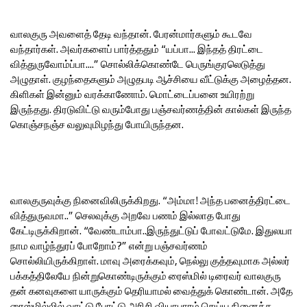
வாலகுரு அவளைத் தேடி வந்தான். பேரன்மார்களும் கூடவே
வந்தார்கள். அவர்களைப் பார்த்ததும் “யப்பா... இந்தத் திரட்டை
வித்துருவோம்ப்பா....” சொல்லிக்கொண்டே பெருங்குரலெடுத்து
அழுதாள். குழந்தைகளும் அழுதபடி ஆச்சியை வீட்டுக்கு அழைத்தன.
கிளிகள் இன்னும் வரக்காணோம். மொட்டைப்பனை உயிரற்று
இருந்தது. திரடுவிட்டு வரும்போது பஞ்சவர்ணத்தின் கால்கள் இருந்த
கொஞ்சநஞ்ச வலுவுமிழந்து போயிருந்தன.
வாலகுருவுக்கு நினைவிலிருக்கிறது. “அம்மா! அந்த பனைத்திரட்டை
வித்துருவமா..” செலவுக்கு அறவே பணம் இல்லாத போது
கேட்டிருக்கிறான். “வேண்டாம்பா..இருந்துட்டுப் போவட்டுமே. இதுலயா
நாம வாழ்ந்துரப் போறோம்?” என்று பஞ்சவர்ணம்
சொல்லியிருக்கிறாள். மாவு அரைக்கவும், நெல்லு குத்தவுமாக அல்லர்
பக்கத்திலேயே நின்றுகொண்டிருக்கும் ரைஸ்மில் டிரைவர் வாலகுரு
தன் கனவுகளை யாருக்கும் தெரியாமல் வைத்துக் கொண்டான். அதே
ரைஸ்மில்லில் வாட்டு போட்டு அரிசி வியாபாரம் செய்ய நினைத்த