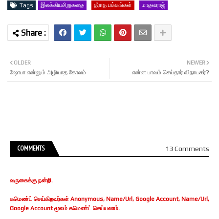
இலக்கியசிறுகதை
தீராத பக்கங்கள்
மாதவராஜ்
Tags
OLDER
NEWER
ஷோபா என்னும் அழியாத கோலம்
என்ன பாவம் செய்தார் விநாயகர்?
COMMENTS
13 Comments
வருகைக்கு நன்றி.
கமெண்ட் செய்கிறவர்கள் Anonymous, Name/Url, Google Account, Name/Url,
Google Account மூலம் கமெண்ட் செய்யலாம்.