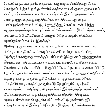
போட்டு வரும் பணத்தில் காத்தவராயனுக்குக் கொடுத்தது போக
கொஞ்சம் மிஞ்சும். நுங்கு சீசனில் காத்தவராயன் குலை குலையாய்
வெட்டி மந்தைக்கடையில் போய் விற்பான். இளம் நுங்குகளாய்ப்
பார்த்து குழந்தைகளுக்கு கொடுப்பான். தொடர்ந்து வரும்
பனம்பழங்கள் காலம். சுட்டு, தோலுரித்து, கொட்டைகள் பிரித்து
குழந்தைகளுக்குக் கொடுப்பாள். சப்பிக்கொண்டே இருப்பார்கள். வாய்,
கை எல்லாம் பிசுபிசுவென ஆனாலும் அந்த மனமும், இனிப்பும்
அன்றெல்லாம் கூடவே இருக்கும்.
அத்தோடு முடியாது. பள்ளந்தோண்டி, கொட்டைகளைக் கொட்டி,
மிதித்து, பாத்தி கட்டி, தினமும் தண்ணீர் ஊற்றுவாள். கிழங்கு
பிடுங்கும் காலத்தை கணக்குப் பார்ப்பாள். இதெல்லாம் தந்ததுதானே
இதுவும் என்று மொட்டைபனையைப் பார்க்கும்போது நினைத்துக்
கொள்வாள். நல்ல நாளில் சாமி கும்பிட்டு, காத்தவராயனைக் கூப்பிட்டு
தோண்டி தரச் சொல்வாள். கொட்டைகளை வெட்டி தவணு கொடுப்பாள்.
கிழங்கு உரித்து, மஞ்சள் பூசி அவிப்பாள். குழந்தைகள் அடுப்பு
பக்கத்தில் வந்து காத்திருக்கும். வீடு நெருங்கும்போது இனி
பைனிக்கும், பழத்திற்கும், கிழங்குக்கும் இந்தக் குழந்தைகள் யார்
வீட்டு வாசத்தையாவது பிடித்துக்கொண்டுதானே தெருவில்
அலைவார்கள் என பெருமூச்சு விட்டாள். வீட்டு முன்னால் ஜீப்
வந்துபோன தடம் இன்னும் அப்படியே இருந்து மிரட்டிக்கொண்டு