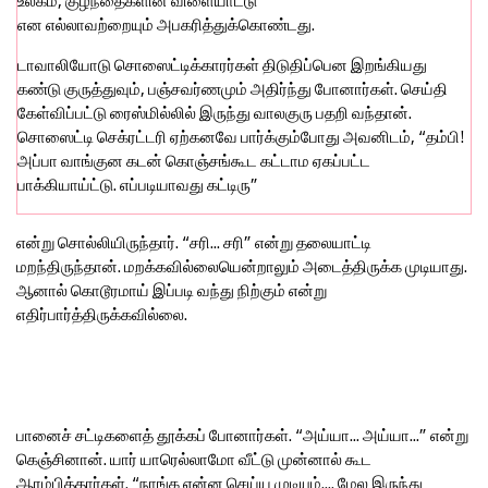
உலகம், குழந்தைகளின் விளையாட்டு
என எல்லாவற்றையும் அபகரித்துக்கொண்டது.
டாவாலியோடு சொஸைட்டிக்காரர்கள் திடுதிப்பென இறங்கியது
கண்டு குருத்துவும், பஞ்சவர்ணமும் அதிர்ந்து போனார்கள். செய்தி
கேள்விப்பட்டு ரைஸ்மில்லில் இருந்து வாலகுரு பதறி வந்தான்.
சொஸைட்டி செக்ரட்டரி ஏற்கனவே பார்க்கும்போது அவனிடம், “தம்பி!
அப்பா வாங்குன கடன் கொஞ்சங்கூட கட்டாம ஏகப்பட்ட
பாக்கியாய்ட்டு. எப்படியாவது கட்டிரு”
என்று சொல்லியிருந்தார். “சரி... சரி” என்று தலையாட்டி
மறந்திருந்தான். மறக்கவில்லையென்றாலும் அடைத்திருக்க முடியாது.
ஆனால் கொடூரமாய் இப்படி வந்து நிற்கும் என்று
எதிர்பார்த்திருக்கவில்லை.
பானைச் சட்டிகளைத் தூக்கப் போனார்கள். “அய்யா... அய்யா...” என்று
கெஞ்சினான். யார் யாரெல்லாமோ வீட்டு முன்னால் கூட
ஆரம்பித்தார்கள். “நாங்க என்ன செய்ய முடியும்.... மேல இருந்து