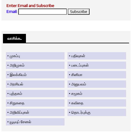
Enter Email and Subscribe
Email
:
வாசிக்க....
முகப்பு
பதிவுகள்
அறிமுகம்
படைப்புகள்
இலக்கியம்
சினிமா
அரசியல்
அனுபவம்
புத்தகம்
சமூகம்
சிறுகதை
கவிதை
அறிவிப்புகள்
தொடர்புக்கு
யூடியுப் சேனல்