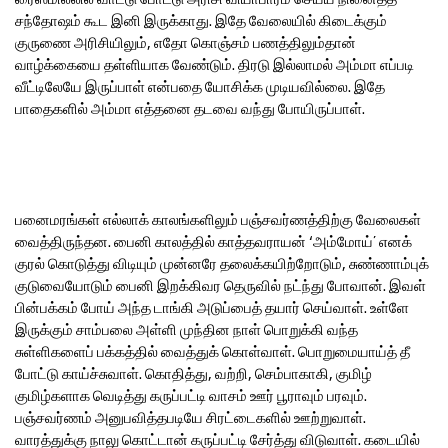
சந்தோஷம் கூட இனி இருக்காது. இதே வேலையில் கிடைக்கும்
குருணை அரிசியிலும், எதோ கொஞ்சம் பணத்திலும்தான்
வாழ்க்கையை தள்ளியாக வேண்டும். திரடு இல்லாமல் அம்மா எப்படி
வீட்டிலேயே இருப்பாள் என்பதை யோசிக்க முடியவில்லை. இதே
பாதைகளில் அம்மா எத்தனை தடவை வந்து போயிருப்பாள்.
பனைமரங்கள் எல்லாக் காலங்களிலும் பஞ்சவர்ணத்திற்கு வேலைகள்
வைத்திருந்தன. பைனி காலத்தில் காத்தவராயன் ‘அம்மோய்’ எனக்
குரல் கொடுத்து விடியும் முன்னரே தலைக்கயிற்றோடும், சுண்ணாம்புக்
குடுவையோடும் பைனி இறக்கிவர தெருவில் நட்ந்து போவான். இவள்
பின்பக்கம் போய் அந்த டாங்கி அடுப்பைத் தயார் செய்வாள். உள்ளே
இருக்கும் சாம்பலை அள்ளி முந்தின நாள் பொறுக்கி வந்த
சுள்ளிகளைப் பக்கத்தில் வைத்துக் கொள்வாள். பொறுமையாய்த் தீ
போட்டு காய்ச்சுவாள். கொதித்து, வற்றி, செம்பாகாகி, குமிழ்
குமிழ்களாக வெடித்து கருப்பட்டி வாசம் ஊர் பூராவும் பரவும்.
பஞ்சவர்ணம் அனுபவித்தபடியே சிரட்டைகளில் ஊற்றுவாள்.
வாரத்துக்கு நாலு கொட்டான் கருப்பட்டி சேர்த்து விடுவாள். கடையில்