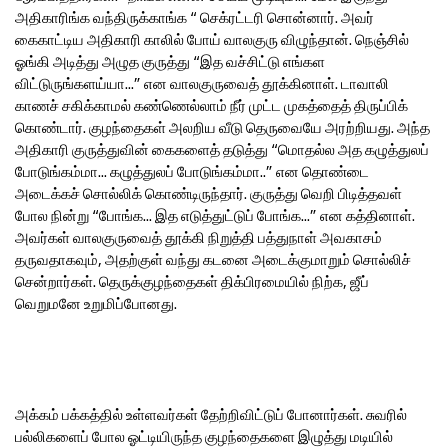
அதிகாரிங்க வந்திருக்காங்க “ செக்ரட்டரி சொன்னார். அவர்
கைகாட்டிய அதிகாரி காலில் போய் வாலகுரு விழுந்தான். நெஞ்சில்
ஓங்கி அடித்து அழுத குருத்து “இத வச்சிட்டு எங்கள
விட்டுருங்களய்யா...” என வாலகுருவைத் தூக்கினாள். டாவாலி
காணச் சகிக்காமல் கண்ணெல்லாம் நீர் முட்ட முகத்தைத் திருப்பிக்
கொண்டார். குழந்தைகள் அலறிய வீடு தெருவையே அரற்றியது. அந்த
அதிகாரி குருத்துவின் கைகளைத் தடுத்து “மொதல்ல அத கழுத்துலப்
போடுங்கம்மா... கழுத்துலப் போடுங்கம்மா..” என தொண்டை
அடைக்கச் சொல்லிக் கொண்டிருந்தார். குருத்து வெறி பிடித்தவள்
போல நின்று “போங்க... இத எடுத்துட்டுப் போங்க...” என கத்தினாள்.
அவர்கள் வாலகுருவைத் தூக்கி நிறுத்தி பத்துநாள் அவகாசம்
தருவதாகவும், அதற்குள் வந்து கடனை அடைக்குமாறும் சொல்லிச்
சென்றார்கள். தெருக்குழந்தைகள் திக்பிரமையில் நிற்க, ஜீப்
வெறுமனே உறுமிப்போனது.
அக்கம் பக்கத்தில் உள்ளவர்கள் தேற்றிவிட்டுப் போனார்கள். சுவரில்
பல்லிகளைப் போல ஓட்டியிருந்த குழந்தைகளை இழுத்து மடியில்