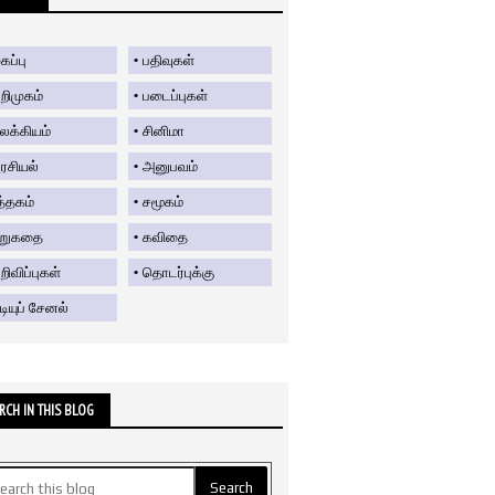
கப்பு
பதிவுகள்
றிமுகம்
படைப்புகள்
லக்கியம்
சினிமா
ரசியல்
அனுபவம்
த்தகம்
சமூகம்
ிறுகதை
கவிதை
ிவிப்புகள்
தொடர்புக்கு
டியுப் சேனல்
RCH IN THIS BLOG