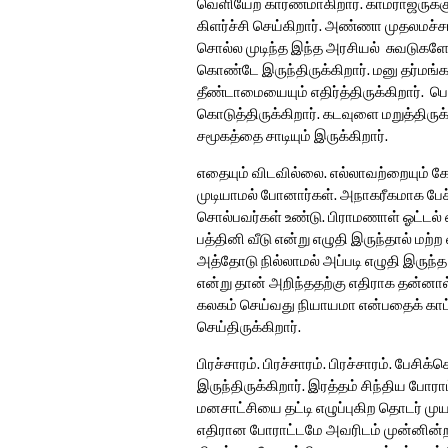
வெளியேற காரணமாகிறார். காமராஜருக்கு ஆ
கிளர்ச்சி செய்கிறார். அண்ணா முதலமச்சர
சொல்ல முடிந்த இந்த அரசியல் சுவடுகள
கொண்டே இருந்திருக்கிறார். மனு தர்மங்
தீண்டாமையையும் எதிர்த்திருக்கிறார். 
கொடுத்திருக்கிறார். கடவுளை மறுத்திருக
சமூகத்தை சாடியும் இருக்கிறார்.
எதையும் விடவில்லை. எல்லாவற்றையும் கே
முடியாமல் போனார்கள். அநாகரீகமாக பேச்
சொல்பவர்கள் உண்டு. பிராமணாள் ஓட்டல் என்
பத்தினி வீடு என்று எழுதி இருந்தால் மற்ற
அத்தோடு நில்லாமல் அப்படி எழுதி இருந்த 
என்று தான் அறிந்ததற்கு எதிராக தன்னா
கலகம் செய்வது நியாயமா என்பதைக் காட்ட
செய்திருக்கிறார்.
பிரச்சாரம். பிரச்சாரம். பிரச்சாரம். பேச
இருந்திருக்கிறார். இரத்தம் சிந்திய ப
மனசாட்சியை தட்டி எழுப்புகிற தொடர் மு
எதிரான போராட்டமே அவரிடம் முன்னின்றத