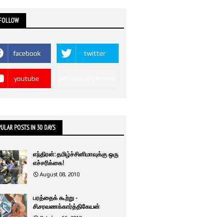
 FOLLOW
facebook
twitter
youtube
Whatsapp Channel
ULAR POSTS IN 30 DAYS
எந்திரன்: தமிழ்ச்சினிமாவுக்கு ஒரு
எச்சரிக்கை!
August 08, 2010
பரத்தைக் கூற்று -
சி.சரவணக்கார்த்திகேயன்