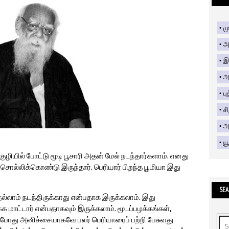
மு
அ
இ
அ
பு
ச
அற
யூ
ழியில் போட்டு மூடி பூசாரி அதன் மேல் நடந்தார்களாம். எனது
ொல்லிக்கொண்டு இருந்தார். பெரியார் பிறந்த பூமியா இது
SEA
ெல்லாம் நடந்திருக்காது என்பதாக இருக்கலாம். இது
ுக்க மாட்டார் என்பதாகவும் இருக்கலாம். மூடப்பழக்கங்கள்,
கிறபோது அனிச்சையாகவே பலர் பெரியாரைப் பற்றி பேசுவது