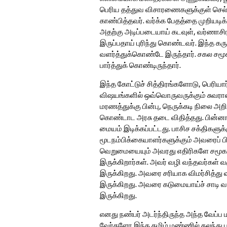
பெரிய தத்துவ விசாரணைகளுக்குள் செ
காண்பித்தவர். வர்க்க பேதத்தை முறியட
அதற்கு அடிப்படையாய் கடவுள், வர்ணாசிர
இருப்பதாய் புரிந்து கொண்டவர். இந்த கர
வளர்த்துக்கொண்டே இருந்தார். சகல சம
பார்த்துக் கொண்டிருந்தார்.
இந்த கோட்டுச் சித்திரங்களோடு, பெரியார்
விஷயங்களில் ஒவ்வொருவருக்கும் சுவராஸ
மரணத்துக்கு பின்பு, நெருக்கடி நிலை அற
கொண்டாட அரசு தடை விதித்தது. பின்னாளி
மையம் இடிக்கப்பட்டது. பாசிச சக்திகளுக
மூடநம்பிக்கையாளர்களுக்கும் அவரைப் பி
வெறுமையையும் அவரது எதிரிகளே சமூகத்த
இருக்கிறார்கள். அவர் வழி வந்தவர்கள் வ
இருக்கிறது. அவரை சரியாக விமர்சித்த
இருக்கிறது. அவரை கடுமையாய்ச் சாடி வ
இருக்கிறது.
எனது நண்பர் அடர்ந்திருந்த அந்த வேப்ப ம
வேர்களோ இந்த தமிழ் மண்ணில் கலந்து 