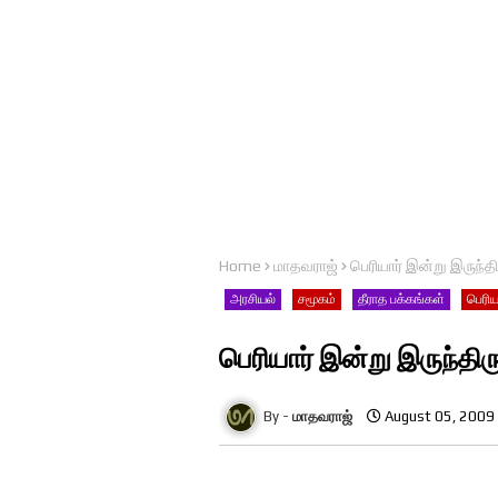
Home
மாதவராஜ்
பெரியார் இன்று இருந்திர
அரசியல்
சமூகம்
தீராத பக்கங்கள்
பெரிய
பெரியார் இன்று இருந்திருந
மாதவராஜ்
August 05, 2009