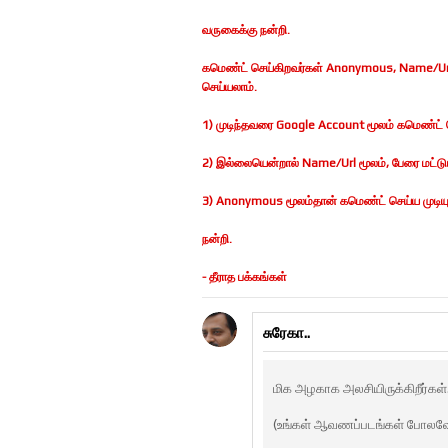
வருகைக்கு நன்றி.
கமெண்ட் செய்கிறவர்கள் Anonymous, Name/Url
செய்யலாம்.
1) முடிந்தவரை Google Account மூலம் கமெண்ட் ச
2) இல்லையென்றால் Name/Url மூலம், பேரை மட்டுமா
3) Anonymous மூலம்தான் கமெண்ட் செய்ய முடியுமெ
நன்றி.
- தீராத பக்கங்கள்
சுரேகா..
மிக அழகாக அலசியிருக்கிறீர்கள்
(உங்கள் ஆவணப்படங்கள் போலவ