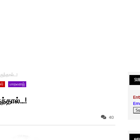
ுந்தால்...!
SUB
ார்
மாதவராஜ்
Ent
்தால்...!
Ema
40
வாசி