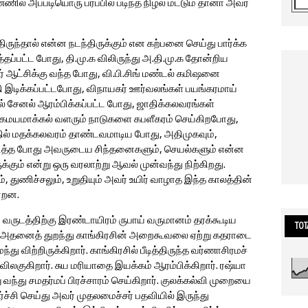
ண்ணில் அப்படியொரு பரப்பில் படிந்த நிழல் மட்டும் தானா அவர்
திருந்தால் என்ன நடந்திருக்கும் என கற்பனை செய்து பார்க்க
தப்பட்ட போது, தி.மு.க விலிருந்து அ.தி.மு.க தோன்றிய
் ஆட்சிக்கு வந்த போது, வி.பி.சிங் மண்டல் கமிஷனை
ி இடிக்கப்பட்டபோது, விநாயகர் ஊர்வலங்கள் பயங்கரமாய்
ல் சேனல் ஆரம்பிக்கப்பட்ட போது, ஜாதிக்கலவரங்கள்
உலகமயமாக்கல் வளரும் நாடுகளை கபளீகரம் செய்கிறபோது,
்தில் மதக்கலவரம் தாண்டவமாடிய போது, அதிமுகவும்,
ஆதரித்த போது அவருடைய சிந்தனைகளும், செயல்களும் என்ன
ம் என்று ஒரு வரலாற்று ஆவல் முன்வந்து நிற்கிறது.
ம், துணிச்சலும், உறுதியும் அவர் உயிர் வாழாத இந்த காலத்தின்
ின்றன.
 வருடத்திற்கு இரண்டாயிரம் ருபாய் வருமானம் தரக்கூடிய
TOT
் அதனைத் துறந்து காங்கிரசின் அறைகூவலை ஏற்று கதராடை
விற்றிருக்கிறார். காங்கிரசில் பீடித்திருந்த வர்ணாசிரமச்
 விலகுகிறார். சுய மரியாதை இயக்கம் ஆரம்பிக்கிறார். ரஷ்யா
ந்து சமதர்மப் பிரச்சாரம் செய்கிறார். குலக்கல்வி முறையை
ச்சி செய்து அவர் முதலமைச்சர் பதவியில் இருந்து