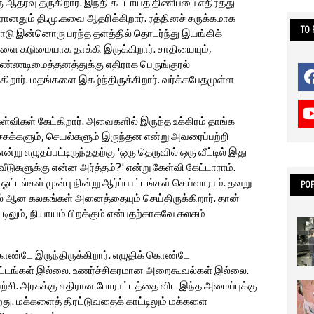
தரவு தருகிறார். இந்தி கட்டாயத் திணிப்பை எதிர்த்து
ானதும் தி.மு.கவை ஆதரிக்கிறார். ரத்தினச் சுருக்கமாக
TO
ோடு இன்னொரு பரந்த தளத்தில் தொடர்ந்து இயங்கிக்
களை கடுமையாக தாக்கி இருக்கிறார். சாதியையும்,
பெண்ணடிமைத்தனத்துக்கு எதிராக பெருங்குரல்
்கிறார். மதங்களை இகழ்ந்திருக்கிறார். வர்க்கபேதமுள்ள
ள்விகள் கேட்கிறார். அவைகளில் இருந்த உக்கிரம் தாங்க
சுக்களும், செயல்களும் இருந்தன என்று அவரைப்பற்றி
று எழுதப்பட்டிருந்ததற்கு 'ஒரு தெருவில் ஒரு வீட்டில் இது
 வீடுகளுக்கு என்ன அர்த்தம்?' என்று கேள்வி கேட்டாராம்.
ஓட்டல்கள் முன்பு நின்று ஆர்ப்பாட்டங்கள் செய்வாராம். தவறு
POP
ல் ஆன கலகங்கள் அனைத்தையும் செய்திருக்கிறார். தான்
ிலும், நியாயம் பிறக்கும் என்பதற்காகவே கலகம்
ிக்கொண்டே இருந்திருக்கிறார். எழுதிக் கொண்டே
ோராட்டங்கள் இல்லை. உணர்ச்சிகரமான அறைகூவல்கள் இல்லை.
யற்சி. அரசுக்கு எதிரான போராட்டத்தை விட இந்த அமைப்புக்கு
ு. மக்களைத் திரட்டுவதைக் காட்டிலும் மக்களை