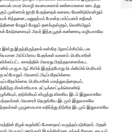
ல்லாமல் பாமர மொழி உவமைகளால் உண்மைகளை உடைத்து
ிக்கும் முன்னால் ஜாதி பேதத்தைக் களைய வேண்டுமென்றும்
மச் சிந்தனை, மனுதர்மம் போன்ற பார்ப்பனச் சதிகள்
ுத்தினை மேலும் மேலும் தனக்குள்ளூம், வெளியிலும்
ூகக் கேடுகளையும் அவர் இந்த பூதக் கண்ணாடி வழியாகவே
 இன்று இருந்திருந்தால் என்கிற ஆராய்ச்சியில், பல
்யமான அபிப்பிராய பேதங்கள் வரலாம். பெரியாரின்
ிவிக்கப்பட்ட காலத்தில் அவரது பிறந்தநாளைக்கூட
ல் பா.ஜ.க ஆட்சியில் இருந்தபோது டெல்லியில் பெரியார்
்கு எப்போதும் அவரைப் பிடிப்பதேயில்லை.
டிப்பதேயில்லை. பெரியாரின் மகத்துவத்தையும்,
ிற்கு மிகச்சரியாக சுட்டிக்காட்டிக்கொண்டு
ழுக்கியும், தடுக்கியும் விழுந்து விலகிய இடம் இதுவாகவே
ு வந்தவர்கள் அவரைச் நெருங்கிய இடமும் இதுவாகவே
ந்தவர்கள் முழுமையாக எதிர்த்து நிற்கிற இடமும் இதுவாகவே
ரத்தின் நிழல் சுருங்கிப் போனதாய் வருத்தப்படுகிறார். அதன்
பரவி ஆழமாய் ஊடுருவி இருக்கின்றன. எந்தக் கோடையையும்