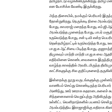
தமிழ்நாட்டு வழக்கிலிருக்கிறது. தமிழ் ம
என யோசிக்க வேண்டி இருக்கிறது.
அந்த திசையில், நமக்கும் பெரியார் இருந்
தோன்றுகிறது. நெருக்கடி நிலை அமல்படுத்
போது, காமராஜ் மறைந்த போது, எம்.ஜி.ஆர
அமல்படுத்த முனைந்த போது, பாபர் மசூத
உருவெடுத்த போது, சன் டி.வி என்ற பெயரி
தென்தமிழ்நாட்டில் உருவெடுத்த போது, 
பா.ஜ.க ஆட்சியை பிடித்த போது, குஜராத
திமுகவும் மாற்றி மாற்றி பா.ஜ.க வை 
எதிர்வினை கொண்டவைகளாக இருந்திருக்கு
வாழ்ந்த காலத்தில் அவரிடமிருந்த தீவீரமு
காட்சிகளுக்கு சில குறிப்புகளைத் தருக
இன்றைக்கு நூறு வருடங்களுக்கு முன்னர்
வாணிபம் செய்து கொண்டிருந்த பெரியார
அணிந்து, ஊர் ஊராக கதராடைகளைச் சுமந்து 
சிந்தனைகளால் வெறுப்புற்று அதிலிருந்து
உள்ளிட்ட வெளிநாடுகளில் பயணம் சென்று வ
அமல்படுத்திய இராஜாஜிக்கு எதிராக கிளர்