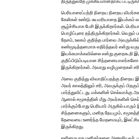
திருத்துவதே முக்கியமானதாகப் பட்டிருக
பெரியாரைப்பற்றி நிறைய நிறைய விமர்சன
கேலிகள் உண்டு. சுயமரியாதை இயக்கம்
சூழ்ச்சியாக பேசி இருக்கிறார்கள். பெர
பொழிப்புரை தந்திருக்கிறார்கள். வெறும் பார
தேசம், உலகம் குறித்த பார்வை அவருக்கில
கண்மூடித்தனமாக எதிர்த்தவர் என்று வருத்
இயக்கமாக்கவில்லை என்று குறைகூறி இரு
குறிப்பிடும்படியான சிந்தனையாளர்கள
இருக்கிறார்கள். அவரது வழிமுறைகள் சரி
அவை குறித்து விவாதிப்பதற்கு நிறைய இர
அவர் காலத்திலும் சரி, அவருக்குப் பிற
பார்த்துவிட்டது. மக்களின் செல்வாக்கு 
ஆனால் சமூகத்தின் மீது அவர்களின் செ
பார்க்கும்போது பெரியார் அருகில் யாரு
சிந்தனைகளும், மனித நேயமும், சமூகத்தின
தேவையை உணர்ந்த மேதமையும், இலட்சிய
இருக்கிறது.
எளிமையாக மனிதர்களை அணுகியவர், பூடக