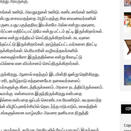
்கிறது அவருக்கு.
ங்கள் உண்டு. அவதூறுகள் உண்டு. கண்டனங்கள் உண்டு.
 என்பது சைவமதத்தை அழிப்பதற்கு சில வைணவர்களின்
ியாருடையது பகுத்தறிவு இயக்கமே அல்ல என்று பதவுரை,
்ப்பன எதிர்ப்பு மட்டுமே என்று மட்டம் தட்டி இருக்கிறார்கள்.
்லை என்று சத்தியம் செய்திருக்கிறார்கள். கடவுளை
தப்பட்டு இருக்கிறார்கள். தாழ்த்தப்பட்டவர்களை திரட்டி
க்கிறார்கள். பெரியாரின் வழிவந்தவர்களில்
ோ கலைஞர்களோ இருந்ததில்லை என்று கோடிட்டு
யில்லை என விமர்சனம் செய்திருக்கிறார்கள்.
ுக்கிறது. ஆனால் எதற்கும் இடமின்றி ஒன்று தெரிகிறது.
கும் சரி, தமிழ்நாடு எத்தனையோ தலைவர்களைப்
அவர்களுக்கு கிடைத்திருக்கலாம். அரசை நடத்தியிருக்கலாம்.
ல்வாக்கு என்னவாக இருந்திருக்கிறது என்பதை
ம் இல்லை என்பதை ஒப்புக் கொண்டாக வேண்டும். சுயநலமற்ற
் விழிப்புணர்ச்சியில் தொடர்ந்த ஈடுபாடும், காலத்தின்
COP
ங்களுக்கான வாழ்வுமே அவரை தனியாக நிறுத்தி
Cop
மற்றவர். தமிழக அரசியலில் வேப்பமரமாய் இருந்தவர்.
res