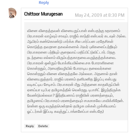
Reply
Chittoor Murugesan
May 24, 2009 at 8:30 PM
வினை விதைத்தவன் வினையறுப்பான் என்பதற்கு உதாரணம்
பிரபாகரன் வாழ்வும் சாவும். ராஜீவ் காந்தி என்பவர் கடவுள் அல்ல.
ஆயிரம் கண்கொண்டு பார்க்க சில பார்ப்பன பரதேசிகள்
கொடுத்த தவறான தகவல்களால் அவர் புலிகளைப்பற்றியும்
பிரபாகரனை பற்றியும் குறைவாய் மதிப்பிட்டுவிட்டார். பிறகு
நடந்தவை எல்லாம் விரும்பத்தகாதவை.வருந்தத்தக்கவை.
பிரபாகரன் ஒன்றும் யோக்கியமில்லை.சக போராளிகளை
கொன்றதும், அமைதிவழியில் போராடிய தலைவர்களை
கொன்றதும் வினை விதைத்தலே அல்லவா. அதனால் தான்
வினையறுத்தார். ராஜீவ் மரணம் தனிமனித இழப்பு என்பது
வடிகட்டிய சேடிசம். பிரபாகரன் மீது அத்தனை காதலிருப்பின்
ஏனய்யா யு.பி.ஏ தமிழகத்தில் வென்றது. டிபாசிட் இழந்திருக்க
வேண்டுமல்லவா? இந்தியனாய் ராஜீவின் மரணத்தையும்,
தமிழனாய் பிரபாகரம் மரணத்தையும் சமமாகவே பாவிக்கிறேன்.
(என்ன ஒரு வருத்தமென்றால் தமிழக மக்கள் முக்கியமாய்
ஓட்டர்கள் இப்படி கவுத்துட்டாங்களேப்பா என்பதே)
Reply
Delete