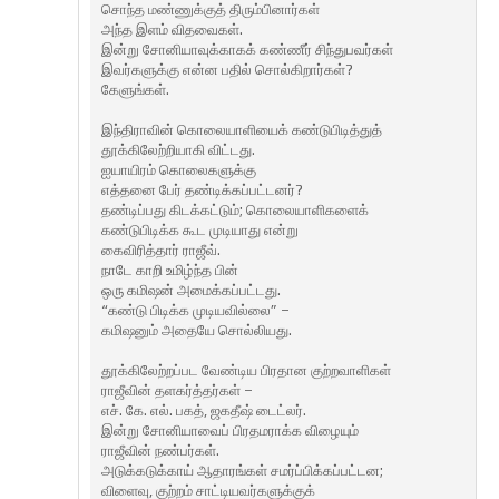
சொந்த மண்ணுக்குத் திரும்பினார்கள்
அந்த இளம் விதவைகள்.
இன்று சோனியாவுக்காகக் கண்ணீர் சிந்துபவர்கள்
இவர்களுக்கு என்ன பதில் சொல்கிறார்கள்?
கேளுங்கள்.
இந்திராவின் கொலையாளியைக் கண்டுபிடித்துத்
தூக்கிலேற்றியாகி விட்டது.
ஐயாயிரம் கொலைகளுக்கு
எத்தனை பேர் தண்டிக்கப்பட்டனர்?
தண்டிப்பது கிடக்கட்டும்; கொலையாளிகளைக்
கண்டுபிடிக்க கூட முடியாது என்று
கைவிரித்தார் ராஜீவ்.
நாடே காறி உமிழ்ந்த பின்
ஒரு கமிஷன் அமைக்கப்பட்டது.
“கண்டு பிடிக்க முடியவில்லை” –
கமிஷனும் அதையே சொல்லியது.
தூக்கிலேற்றப்பட வேண்டிய பிரதான குற்றவாளிகள்
ராஜீவின் தளகர்த்தர்கள் –
எச். கே. எல். பகத், ஜகதீஷ் டைட்லர்.
இன்று சோனியாவைப் பிரதமராக்க விழையும்
ராஜீவின் நண்பர்கள்.
அடுக்கடுக்காய் ஆதாரங்கள் சமர்ப்பிக்கப்பட்டன;
விளைவு, குற்றம் சாட்டியவர்களுக்குக்