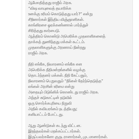
ஆமோதித்தது ராஜீவ் அரசு.
“விஷ வாயுவைத் தயாரிக்க
உனக்கு உரிமம் கொடுத்தது யார்?” என்று
சீறினார்கள் இந்திய விஞ்ஞானிகள்.
காங்கிரசை ஓரக்கண்ணால் பார்த்துச்
சிரித்தது கார்பைடு.
ஆத்திரம் கொண்டு அமெரிக்க முதலாளிகளைத்
தாக்கத் துணிந்தது மக்கள் கூட்டம்.
முதலாளிகளுக்கு அரணாய் நின்றது
ராஜீவ் அரசு.
நீதி எங்கே, நிவாரணம் எங்கே என
அமெரிக்க நீதிமன்றங்களில் வழக்கு
தொடர்ந்தனர் மக்கள். நீதி கேட்பதும்,
நிவாரணம் பெறுவதும் “நீங்கள் தேர்ந்தெடுத்த”
எங்கள் அரசின் உரிமை என்று
அதையும் பிடுங்கிக் கொண்டது ராஜீவ் அரசு.
அந்தச் சுடுகாட்டின் நடுவில்
ஒரு சொர்க்கபுரியை நிறுவி
அதில் கவியரங்கம் நடத்தியது;
களியாட்டம் போட்டது.
ஆறு ஆண்டுகள் கடந்து விட்டன.
இறந்தவர்கள் மறக்கப்பட்டார்கள்.
இருப்பவர்களோ குருடரானார்கள், முடமானார்கள்.