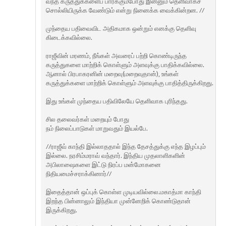
வந்த கருத்துக்களைப் பார்க்கும்போது இன்னும் தெளிவாகச்
சொல்லியிருக்க வேண்டும் என்று நினைக்க வைக்கின்றன. //
முந்தைய பதிவைவிட அதிகமாக ஒன்றும் எனக்கு தெளிவு
கிடைக்கவில்லை.
ராஜீவின் மரணம், நீங்கள் அவரைப் பற்றி கொண்டிருந்த
கருத்துகளை மாற்றிக் கொள்ளும் அளவுக்கு பாதிக்கவில்லை.
ஆனால் பிரபாகரனின் மறைவு(மறைவுதான்), உங்கள்
கருத்துக்களை மாற்றிக் கொள்ளும் அளவுக்கு பாதித்திருக்கிறது.
இது உங்கள் முந்தைய பதிவிலேயே தெளிவாக புரிந்தது.
சில தலைவர்கள் மறையும் போது
நம் நிலைப்பாடுகள் மாறுவதும் இயல்பே.
//ராஜீவ் காந்தி இல்லாததால் இந்த தேசத்துக்கு எந்த இழப்பும்
இல்லை. நரசிம்மராவ் வந்தார். இந்திய முதலாளிகளின்
அபிலாஷைகளை இட்டு நிரப்ப மன்மோகனை
நிதியமைச்சராக்கினார்//
இதைத்தான் ஒப்புக் கொள்ள முடியவில்லை.மகாத்மா காந்தி
இறந்த பின்னாலும் இந்தியா முன்னேறிக் கொண்டுதான்
இருக்கிறது.