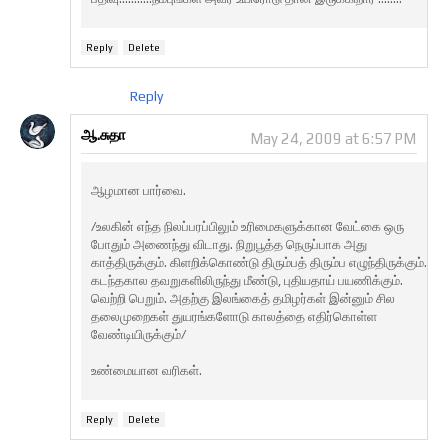
Reply
Delete
Reply
ஆ.சுதா
May 24, 2009 at 6:57 PM
ஆழமான பார்வை.
/உலகின் எந்த நிலப்பரப்பிலும் உரிமைகளுக்கான வேட்கை ஒரு
போதும் அணைந்து விடாது. நிறுபூத்த நெருப்பாக அது
காத்திருக்கும். கிளறிக்கொண்டு திரும்பத் திரும்ப எழுந்திருக்கும்.
கடந்தகால தவறுகளிலிருந்து மீண்டு, புதியதாய் பயணிக்கும்.
வெற்றி பெறும். அதற்கு இலங்கைத் தமிழர்கள் இன்னும் சில
தலைமுறைகள் துயரங்களோடு காலத்தை எதிர்கொள்ள
வேண்டியிருக்கும்/
உண்மையான வரிகள்.
Reply
Delete