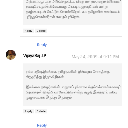
அதிகாரப்பூர்மாக அறிவித்துவிட்ட பிறகு ஏன் நம்ப மறுக்கிறீர்கள்?
தயவுசெய்து இனிமேலாவது அப்படி எழுதாதீர்கள் என்று
தாழ்மையுடன் கேட்டுக் கொள்கிறேன். சக தமிழனின் உணர்வைப்
புரிந்துகொள்வீர்கள் என நம்புகிறேன்.
Reply
Delete
Reply
VijayaRaj J.P
May 24, 2009 at 9:11 PM
நல்ல பதிவு.இலங்கை தமிழர்களின் இன்றைய சோகத்தை
சித்தரித்து இருக்கிறீர்கள்.
இலங்கை தமிழர்களின் பாதுகாப்புக்காகவும்,நம்பிக்கைக்காகவும்
பிரபாகரன் திரும்பி வரவேண்டும் என்று எழுதி இருந்தால் பதிவு
முழுமையாக இருந்து இருக்கும்
Reply
Delete
Reply