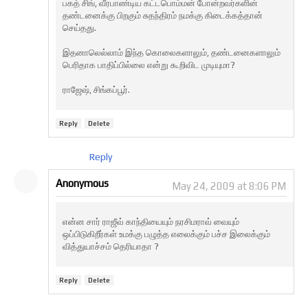
பகத் சிங், வீரபாண்டிய கட்டபொம்மன் போன்றவர்களின்
தண்டனைக்கு பிறகும் சுதந்திரம் நமக்கு கிடைக்கத்தான்
செய்தது.
இதனாலெல்லாம் இந்த கொலைகளாலும், தண்டனைகளாலும்
பெரிதாக பாதிப்பில்லை என்று கூறிவிட முடியுமா?
ராஜேஷ், சிங்கப்பூர்.
Reply
Delete
Reply
Anonymous
May 24, 2009 at 8:06 PM
என்ன சார் ராஜீவ் காந்தியையும் நரசிமராவ் வையும்
ஒப்பிடுகிறீர்கள் உமக்கு பழுத்த எலைக்கும் பச்ச இலைக்கும்
வித்துயாச்சம் தெரியாதா ?
Reply
Delete