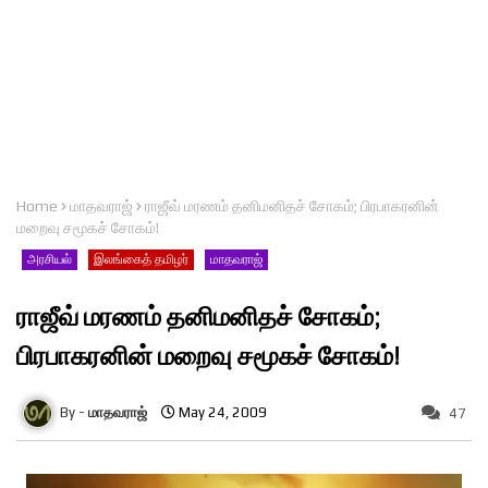
Home
மாதவராஜ்
ராஜீவ் மரணம் தனிமனிதச் சோகம்; பிரபாகரனின்
மறைவு சமூகச் சோகம்!
அரசியல்
இலங்கைத் தமிழர்
மாதவராஜ்
ராஜீவ் மரணம் தனிமனிதச் சோகம்;
பிரபாகரனின் மறைவு சமூகச் சோகம்!
மாதவராஜ்
May 24, 2009
47