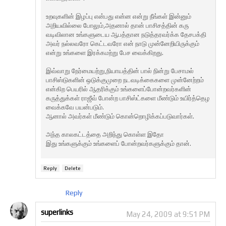
உறவுகளின் இழப்பு என்பது என்ன என்று நீங்கள் இன்னும்
அறியவில்லை போலும்,அதனால் தான் பாசிசத்தின் கரு
வடிவிலான உங்களுடைய ஆபத்தான‌ நடுத்தரவர்க்க தேசபக்தி
அவர் நல்லவரோ கெட்டவரோ என் நாடு முன்னேறியிருக்கும்
என்று உங்களை இ‌ரக்கமற்று பேச வைக்கிறது.
இவ்வாறு நேர்மையற்று,நியாயத்தின் பால் நின்று பேசாமல்
பாசிஸ்டுகளின் ஒடுக்குமுறை நடவடிக்கைகளை முன்னேற்றம்
என்கிற பெயரில் ஆதரிக்கும் உங்களைப்போன்றவர்களின்
கருத்துக்கள் ராஜீவ் போன்ற பாசிஸ்ட்களை மீண்டும் உயிர்த்தெழ
வைக்கவே பயன்படும்.
ஆனால் அவர்கள் மீண்டும் கொன்றொழிக்கப்படுவார்கள்.
அந்த காலகட்டத்தை அறிந்து கொள்ள இதோ
இது உங்களுக்கும் உங்களைப் போன்றவர்களுக்கும் தான்.
Reply
Delete
Reply
superlinks
May 24, 2009 at 9:51 PM