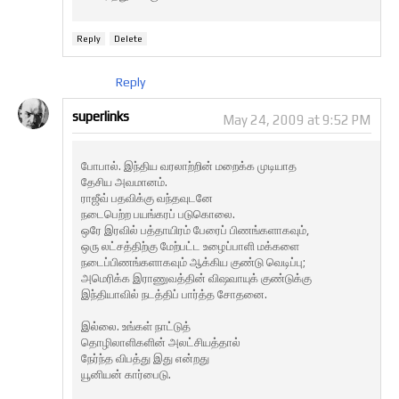
Reply
Delete
Reply
superlinks
May 24, 2009 at 9:52 PM
போபால். இந்திய வரலாற்றின் மறைக்க முடியாத
தேசிய அவமானம்.
ராஜீவ் பதவிக்கு வந்தவுடனே
நடைபெற்ற பயங்கரப் படுகொலை.
ஒரே இரவில் பத்தாயிரம் பேரைப் பிணங்களாகவும்,
ஒரு லட்சத்திற்கு மேற்பட்ட உழைப்பாளி மக்களை
நடைப்பிணங்களாகவும் ஆக்கிய குண்டு வெடிப்பு;
அமெரிக்க இராணுவத்தின் விஷவாயுக் குண்டுக்கு
இந்தியாவில் நடத்திப் பார்த்த சோதனை.
இல்லை. உங்கள் நாட்டுத்
தொழிலாளிகளின் அலட்சியத்தால்
நேர்ந்த விபத்து இது என்றது
யூனியன் கார்பைடு.