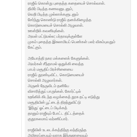
ராஜீவ் கொன்று புதைத்த கதையைச் சொல்வாள்.
திமிர் பிடித்த கணவனுடனும்,
வெறி பிடித்த முல்லாக்களுடனும்
சேர்ந்து கொண்டு ராஜீவ் தனக்கிழைத்த
கொடுமையைச் சொல்லி அழுவாள்.
ஊன்றிக் கவனியுங்கள்.
அவள் மட்டுமல்ல; பர்தாவுக்குள்ளே
முகம் புதைத்த இசுலாமியப் பெண்கள் பலர் விசும்புவதும்
கேட்கும்.
அயோத்தி நகர மக்களைக் கேளுங்கள்.
அவர்கள் சீந்தாமல் ஒதுக்கி வைத்த
பாபர் மசூதிப் பிரச்சினையை
ராஜீவ் தூண்டிவிட்ட கொடுமையைச்
சொல்லி அழுவார்கள்.
அருண் நேருவிடம் தனியே
விசாரித்துப் பாருங்கள். கோர்ட்டில்
உறங்கிக் கிடந்த வழக்கைத் தூசு தட்டி எடுத்து
மசூதியின் பூட்டைத் திறந்துவிட்டு
‘இந்து’ ஓட்டைப் பிடிக்கத்
தானும் ராஜீவும் போட்ட திட்டத்தைக்
குதூகலமாய் வர்ணிப்பார்.
ராஜீவின் உடலடக்கத்திற்கு வந்திருந்த
அமிதாப்பையும் வராத இந்துஜாவையும்