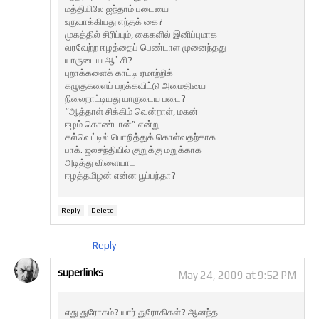
மத்தியிலே ஐந்தாம் படையை
உருவாக்கியது எந்தக் கை?
முகத்தில் சிரிப்பும், கைகளில் இனிப்புமாக
வரவேற்ற ஈழத்தைப் பெண்டாள முனைந்தது
யாருடைய ஆட்சி?
புறாக்களைக் காட்டி ஏமாற்றிக்
கழுகுகளைப் பறக்கவிட்டு அமைதியை
நிலைநாட்டியது யாருடைய படை?
“ஆத்தாள் சிக்கிம் வென்றாள், மகன்
ஈழம் கொண்டான்” என்று
கல்வெட்டில் பொறித்துக் கொள்வதற்காக
பாக். ஜலசந்தியில் குறுக்கு மறுக்காக
அடித்து விளையாட
ஈழத்தமிழன் என்ன பூப்பந்தா?
Reply
Delete
Reply
superlinks
May 24, 2009 at 9:52 PM
எது துரோகம்? யார் துரோகிகள்? ஆனந்த