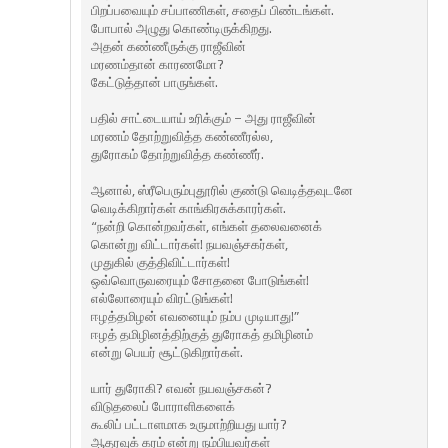
பிறப்பவையும் சப்பாணிகள், சதைப் பிண்டங்கள்.
போபால் அழுது கொண்டிருக்கிறது.
அதன் கண்ணீருக்கு ராஜீவின்
மரணம்தான் காரணமோ?
கேட்டுத்தான் பாருங்கள்.
பதில் சாட்டையாய் உரிக்கும் – அது ராஜீவின்
மரணம் தோற்றுவித்த கண்ணீரல்ல,
துரோகம் தோற்றுவித்த கண்ணீர்.
ஆனால், ஸ்ரீபெரும்புதூரில் குண்டு வெடித்தவுடனே
வெடிக்கிறார்கள் காங்கிரசுக்காரர்கள்.
“நன்றி கொன்றவர்கள், எங்கள் தலைவனைக்
கொன்று விட்டார்கள்! நயவஞ்சகர்கள்,
முதுகில் குத்திவிட்டார்கள்!
ஒவ்வொருவரையும் சோதனை போடுங்கள்!
எல்லோரையும் விரட்டுங்கள்!
ஈழத்தமிழன் எவனையும் நம்ப முடியாது!”
ஈழத் தமிழினத்திற்குத் துரோகத் தமிழினம்
என்று பெயர் சூட்டுகிறார்கள்.
யார் துரோகி? எவன் நயவஞ்சகன்?
விடுதலைப் போராளிகளைக்
கூலிப் பட்டாளமாக உருமாற்றியது யார்?
ஆதரவுக் கரம் என்று நம்பியவர்கள்