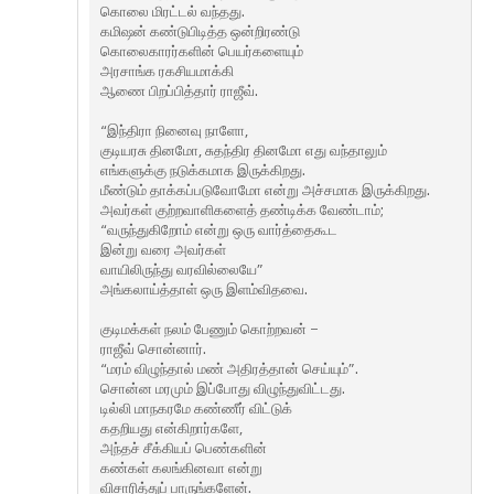
கொலை மிரட்டல் வந்தது.
கமிஷன் கண்டுபிடித்த ஒன்றிரண்டு
கொலைகாரர்களின் பெயர்களையும்
அரசாங்க ரகசியமாக்கி
ஆணை பிறப்பித்தார் ராஜீவ்.
“இந்திரா நினைவு நாளோ,
குடியரசு தினமோ, சுதந்திர தினமோ எது வந்தாலும்
எங்களுக்கு நடுக்கமாக இருக்கிறது.
மீண்டும் தாக்கப்படுவோமோ என்று அச்சமாக இருக்கிறது.
அவர்கள் குற்றவாளிகளைத் தண்டிக்க வேண்டாம்;
“வருந்துகிறோம் என்று ஒரு வார்த்தைகூட
இன்று வரை அவர்கள்
வாயிலிருந்து வரவில்லையே”
அங்கலாய்த்தாள் ஒரு இளம்விதவை.
குடிமக்கள் நலம் பேணும் கொற்றவன் –
ராஜீவ் சொன்னார்.
“மரம் விழுந்தால் மண் அதிரத்தான் செய்யும்”.
சொன்ன மரமும் இப்போது விழுந்துவிட்டது.
டில்லி மாநகரமே கண்ணீர் விட்டுக்
கதறியது என்கிறார்களே,
அந்தச் சீக்கியப் பெண்களின்
கண்கள் கலங்கினவா என்று
விசாரித்துப் பாருங்களேன்.