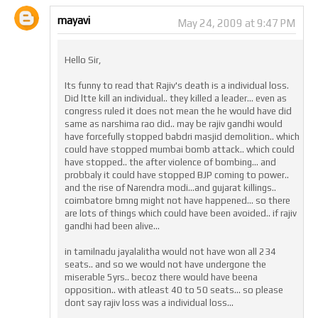
mayavi
May 24, 2009 at 9:47 PM
Hello Sir,
Its funny to read that Rajiv's death is a individual loss.
Did ltte kill an individual.. they killed a leader... even as
congress ruled it does not mean the he would have did
same as narshima rao did.. may be rajiv gandhi would
have forcefully stopped babdri masjid demolition.. which
could have stopped mumbai bomb attack.. which could
have stopped.. the after violence of bombing... and
probbaly it could have stopped BJP coming to power..
and the rise of Narendra modi...and gujarat killings..
coimbatore bmng might not have happened... so there
are lots of things which could have been avoided.. if rajiv
gandhi had been alive...
in tamilnadu jayalalitha would not have won all 234
seats.. and so we would not have undergone the
miserable 5yrs.. becoz there would have beena
opposition.. with atleast 40 to 50 seats... so please
dont say rajiv loss was a individual loss...