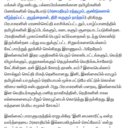
மக்கள் மீது என்பது, பல்லாயிரக்கணக்கான தமிழர்களின்
பிணங்களின் நெடியோடு (
அமைதியும் ரத்தமும்
,
குண்டுகளால்
வீழ்த்தப்பட்ட குழந்தைகள்
,
திரி கருகும் நாற்றம்
) புரிகிறது.
பிரபாகரனின் மரணச்செய்தி வாசிக்கப்பட்டதும், யாழ்ப்பாணத்தில்
தமிழர்களின் இருப்பிடங்களும், கடைகளும் சூறையாடப்படுகின்றன.
அகதிகளின் முகாம்களில் பெரும் உயிர்வதைகள் நடந்து கொண்டு
இருக்கின்றன. பத்து வயதுக்குட்பட்ட சிறுவர்களையெல்லாம்
கேட்பாரற்றுத் தூக்கிச் செல்கிறது இராணுவம். அதேநேரம்
இலங்கையின் இதர பகுதிகளில் பெரும் கொண்டாட்டங்களும், வெற்றி
விழாக்களும், குதூகலங்களும் தெருக்களில் வெறிக்கூச்சலோடு
கேட்கின்றன. ஏன் இந்தக் கோரத் தாண்டவம்? இவையெல்லாம்
சொல்லும் செய்தி மிகத் தெளிவானது. இனி, இலங்கையில் வாழும்
தமிழர்கள் யாருக்கும் தெரியாமல் மூச்சு மட்டுமே விட்டுக் கொள்ள
உரிமை உண்டு என்பதுதான் அது. பிரபாகரனின் மறைவு, இலங்கையில்
இன வெறியர்களுக்கு மனித நாகரீகத்தின், நெறிகளின் சகல
எல்லைகளையும் மீறும் கொழுப்பைக் கொடுத்து இருக்கிறது. இது
எத்தனை பெரிய சமூகச் சோகம்!
இலங்கைப் பாராளுமறத்தில் ராஜபக்‌ஷே ‘இனி மைனாரிட்டி என்ற
வார்த்தையை அகராதியில் இல்லாமலிருக்கச் செய்வோம்’ என்று