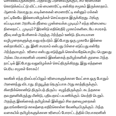
சொல்லியிருக்கிறார். அதாவது அனைவருக்கும், சம உரிமைகள்
கொடுக்கப்பட்டு விட்டால் மைனாரிட்டி என்கிற சமூகம் இருக்காதாம்.
ஆனால் அவரது நடவடிக்கைகள் மைனாரிட்டி என்னும் மக்கள்
நாட்டிலேயே இல்லாமலிருக்கச் செய்வதாக இருக்கிறது. அங்கு
எப்படியான அரசியல் தீர்வை முன்வைக்க முடியும்? எந்த உரிமையை
நிலைநாட்ட முடியும்? இரண்டு எதிரெதிர் முகாம்களிடையே சமரசத்
தீர்வு என்று பேசினால் அதற்கு அர்த்தம் உண்டு. நியாயமான
வழிமுறைகளுக்கு வலு ஏற்படும். இப்போது ஒரு முகாமே இல்லை
என்றாகிவிட்டது. இனி சமரசம் என்பது பிச்சை எடுப்பது என்றே
அர்த்தமாகும். உரிமை என்பது எடுத்துக் கொள்வதேயொழிய பெறுவது
அல்ல. பிரபாகரனின் மரணம் இலங்கைத் தமிழர்களின் குரலை அந்த
நாட்டில் இப்போது வலுவிழக்கச் செய்திருக்கிறது. இது எத்தனை
பெரிய சமூகச் சோகம்!
உலகின் எந்த நிலப்பரப்பிலும் உரிமைகளுக்கான வேட்கை ஒரு போதும்
அணைந்து விடாது. நிறுபூத்த நெருப்பாக அது காத்திருக்கும்.
கிளறிக்கொண்டு திரும்பத் திரும்ப எழுந்திருக்கும். கடந்தகால
தவறுகளிலிருந்து மீண்டு, புதியதாய் பயணிக்கும். வெற்றி பெறும்.
அதற்கு இலங்கைத் தமிழர்கள் இன்னும் சில தலைமுறைகள்
துயரங்களோடு காலத்தை எதிர்கொள்ள வேண்டியிருக்கும். அந்த
வகையில் தமிழர்களுக்கான உரிமைப் போராட்டத்தில் பிரபாகரனின்