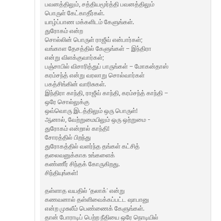
பவனத்திலும், சத்தியமூர்த்தி பவனத்திலும்
பொருள் கேட்காதீர்கள்.
யாழ்ப்பாண மக்களிடம் கேளுங்கள்.
துரோகம் என்ற
சொல்லின் பொருள் ராஜீவ் என்பார்கள்;
வங்காள தேசத்தில் கேளுங்கள் – இந்திரா
என்று விளக்குவார்கள்;
பஞ்சாபில் விசாரித்துப் பாருங்கள் – மோகன்தாஸ்
கரம்சந்த் என்று வரலாறு சொல்வார்கள்
பகத்சிங்கின் வாரிசுகள்.
இந்திரா காந்தி, ராஜீவ் காந்தி, கரம்சந்த் காந்தி –
ஒரே சொல்லுக்கு
ஒவ்வொரு இடத்திலும் ஒரு பொருள்!
ஆனால், வேற்றுமையிலும் ஒரு ஒற்றுமை -
துரோகம் என்றால் காந்தி!
சோரத்தில் பிறந்து
துரோகத்தில் வளர்ந்த தங்கள் கட்சித்
தலைவனுக்காக உங்களைக்
கண்ணீர் சிந்தக் கோருகிறது.
சிந்தியுங்கள்!
தள்ளாத வயதில் ‘தலாக்’ என்று
கணவனால் தள்ளிவைக்கப்பட்ட ஷாபானு
என்ற முசுலீம் பெண்ணைக் கேளுங்கள்.
தான் போராடிப் பெற்ற நீதியை ஒரே நொடியில்