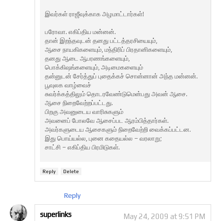
இவர்கள் ராஜீவுக்காக அழமாட்டார்கள்!
பரோவா. எகிப்திய மன்னன்.
தான் இறந்தவுடன் தனது பட்டத்தரசியையும்,
ஆசை நாயகிகளையும், மந்திரிப் பிரதானிகளையும்,
தனது ஆடை ஆபரணங்களையும்,
பொக்கிஷங்களையும், அடிமைகளையும்
தன்னுடன் சேர்த்துப் புதைக்கச் சொன்னான் அந்த மன்னன்.
பூவுலக வாழ்வைச்
சுவர்க்கத்திலும் தொடரவேண்டுமென்பது அவன் ஆசை.
ஆசை நிறைவேற்றப்பட்டது.
பிறகு அவனுடைய வாரிசுகளும்
அவனைப் போலவே ஆசைப்பட ஆரம்பித்தார்கள்.
அவர்களுடைய ஆசைகளும் நிறைவேற்றி வைக்கப்பட்டன.
இது பொய்யல்ல, புனை கதையல்ல – வரலாறு;
சாட்சி – எகிப்திய பிரமிடுகள்.
Reply
Delete
Reply
superlinks
May 24, 2009 at 9:51 PM