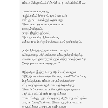
உங்கள் பின்ணூட்டத்தில் இவ்வாறு குறிப்பிடுகிறீர்கள்
முக்கியமான கருத்து,
ராஜீவ்காந்தி இறந்தபோது அவர் யார்
என்பது கூட எனக்குத் தெரியாது.
ஆனால்,கடந்த சில வருடங்களாக
உணரும் விஷயம்,
ராஜீவ் இருந்திருந்தால்,
அவர் நல்லவரோ இல்லையோ,
என் பாரதம் இன்னும் சுபிக்ஷமாக இருந்திருக்கும்.
ராஜீவ் இருந்திருந்தால் உங்கள் பாரதம்
சுபிக்ஷமாவது பற்றி சமீபமாக உங்க‌ளுக்குள்ளிருந்து
வெளிப்படும் ஞானத்தின் குரல் அந்த காலத்தின் பிற‌
நிகழ்வுகளை உணராதது ஏன் ?
அந்த ஆள் இறந்த போது அவர் யார் என்று கூட‌
அறிந்திராத உங்களுக்கு சில வருடங்களிலேயே அவர்
இருந்திருந்தால் உங்கள் பாரதம் சுபிக்ஷத்தை
எட்டியிருக்கும் என்று சொல்லத் தெரிகிறது.
ஆனால் அவருடைய பாசிச‌ ஒடுக்குமுறைகளை
பற்றி பேச மட்டும் ஏன் நா எழவில்லை.
காரணம் அது பற்றி உங்களுக்கு தெரியாது என்பதல்ல
மாறாக அதையெல்லாம் நீங்கள் ஒரு பொருட்டாக‌
கருதவில்லை அதாவது 'உயிர்'களை.