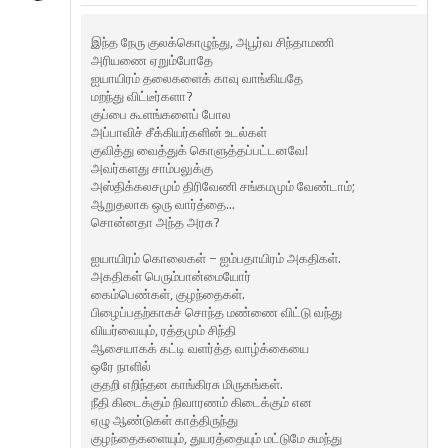
இந்த நேரு குலக்கொழுந்து, அபூர்வ சிந்தாமணி
அரியணை ஏறும்போதே
ஐயாயிரம் தலைகளைக் காவு வாங்கியதே
மறந்து விட்டீர்களா?
குப்பை கூளங்களைப் போல
அப்பாவிச் சீக்கியர்களின் உடல்கள்
குவித்து வைத்துக் கொளுத்தப்பட்டனவே!
அவர்களது சாம்பலுக்கு
அஸ்திக்கலசமும் திரிவேணி சங்கமமும் வேண்டாம்;
ஆறுதலாக ஒரு வார்த்தை…
சொன்னதா அந்த அரசு?
ஐயாயிரம் கொலைகள் – ஐம்பதாயிரம் அகதிகள்.
அகதிகள் பெரும்பான்மையோர்
கைம்பெண்கள், குழந்தைகள்.
பிழைப்பதற்காகச் சொந்த மண்ணை விட்டு வந்து
வியர்வையும், ரத்தமும் சிந்தி
ஆசையாகக் கட்டி வளர்த்த வாழ்க்கையை
ஒரே நாளில்
குதறி எறிந்தன காங்கிரசு மிருகங்கள்.
நீதி கிடைக்கும் நிவாரணம் கிடைக்கும் என
ஏழு ஆண்டுகள் காத்திருந்து
குழந்தைகளையும், துயரத்தையும் மட்டுமே சுமந்து