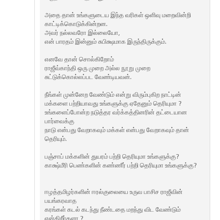
அதை தான் உங்களுடைய இந்த வரிகள் ஒளிவு மறைவின்றி
காட்டிக்கொடுக்கின்றன.
அவர் நல்லவரோ இல்லையோ,
என் பாரதம் இன்னும் சுபிக்ஷமாக இருந்திருக்கும்.
எனவே தான் சொல்கிறோம்
ராஜீவ்காந்தி ஒரு முறை அல்ல நூறு முறை
சுட்டுக்கொல்லப்பட வேண்டியவன்.
நீங்கள் முன்னேற வேண்டும் என்று விரும்புகிற‌ நாட்டின்
மக்களை பற்றியாவது உங்களுக்கு ஏதேனும் தெரியுமா ?
உங்களைப்போன்ற நடுத்தர வர்க்கத்தினரின் தட்டையான‌
பார்வைக்கு
நாடு என்பது வேறாகவும் மக்கள் என்பது வேறாகவும் தான்
தெரியும்.
பஞ்சாப் மக்களின் துயரம் பற்றி தெரியுமா உங்களுக்கு?
காக்ஷ்மீரி பெண்களின் கண்ணீர் பற்றி தெரியுமா உங்களுக்கு?
ஈழத்தமிழர்களின் ஈரல்குலையை உருவ பாசிச‌ ராஜீவின்
பயங்கரவாத‌
கரங்கள் கடல் கடந்து நீண்டதை மறந்து விட வேண்டும்
என்கிறீர்களா ?