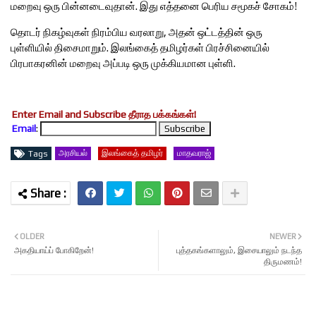
மறைவு ஒரு பின்னடைவுதான். இது எத்தனை பெரிய சமூகச் சோகம்!
தொடர் நிகழ்வுகள் நிரம்பிய வரலாறு, அதன் ஒட்டத்தின் ஒரு
புள்ளியில் திசைமாறும். இலங்கைத் தமிழர்கள் பிரச்சினையில்
பிரபாகரனின் மறைவு அப்படி ஒரு முக்கியமான புள்ளி.
Enter Email and Subscribe தீராத பக்கங்கள்!
Email
:
அரசியல்
இலங்கைத் தமிழர்
மாதவராஜ்
Tags
OLDER
NEWER
அகதியாய்ப் போகிறேன்!
புத்தகங்களாலும், இசையாலும் நடந்த
திருமணம்!