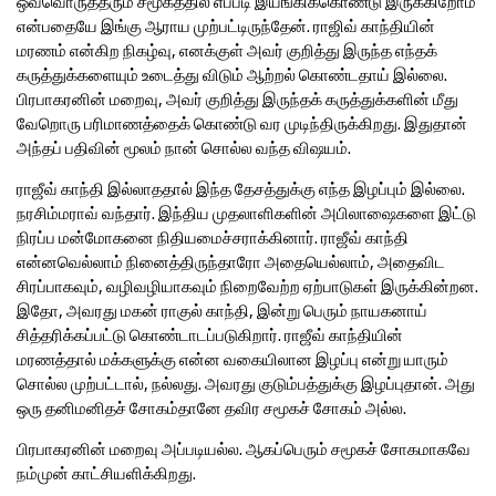
ஒவ்வொருத்தரும் சமூகத்தில் எப்படி இயங்கிக்கொண்டு இருக்கிறோம்
என்பதையே இங்கு ஆராய முற்பட்டிருந்தேன். ராஜிவ் காந்தியின்
மரணம் என்கிற நிகழ்வு, எனக்குள் அவர் குறித்து இருந்த எந்தக்
கருத்துக்களையும் உடைத்து விடும் ஆற்றல் கொண்டதாய் இல்லை.
பிரபாகரனின் மறைவு, அவர் குறித்து இருந்தக் கருத்துக்களின் மீது
வேறொரு பரிமாணத்தைக் கொண்டு வர முடிந்திருக்கிறது. இதுதான்
அந்தப் பதிவின் மூலம் நான் சொல்ல வந்த விஷயம்.
ராஜீவ் காந்தி இல்லாததால் இந்த தேசத்துக்கு எந்த இழப்பும் இல்லை.
நரசிம்மராவ் வந்தார். இந்திய முதலாளிகளின் அபிலாஷைகளை இட்டு
நிரப்ப மன்மோகனை நிதியமைச்சராக்கினார். ராஜீவ் காந்தி
என்னவெல்லாம் நினைத்திருந்தாரோ அதையெல்லாம், அதைவிட
சிரப்பாகவும், வழிவழியாகவும் நிறைவேற்ற ஏற்பாடுகள் இருக்கின்றன.
இதோ, அவரது மகன் ராகுல் காந்தி, இன்று பெரும் நாயகனாய்
சித்தரிக்கப்பட்டு கொண்டாடப்படுகிறார். ராஜீவ் காந்தியின்
மரணத்தால் மக்களுக்கு என்ன வகையிலான இழப்பு என்று யாரும்
சொல்ல முற்பட்டால், நல்லது. அவரது குடும்பத்துக்கு இழப்புதான். அது
ஒரு தனிமனிதச் சோகம்தானே தவிர சமூகச் சோகம் அல்ல.
பிரபாகரனின் மறைவு அப்படியல்ல. ஆகப்பெரும் சமூகச் சோகமாகவே
நம்முன் காட்சியளிக்கிறது.