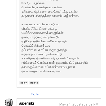
கேட்டுப் பாருங்கள்.
பீரங்கிப் பேரக் கமிஷனை ஒளிக்க
‘உடுக்கை இழந்தவன் கை போல’ வந்து உதவிய
திருவாளர் பரிசுத்தத்தை நாவாரப் புகழ்வார்கள்.
கவச குண்டலம் போல ராஜீவை
விட்டுப் பிரியாதிருந்த அவரது
மெய்க்காவலர்களைக் கேளுங்கள்;
தண்டி யாத்திரை என்ற பெயரில்
ராஜீவ் நடத்திய கோமாளிக் கூத்தைச்
சொல்லிச் சிரிப்பார்கள்;
துப்பாக்கியைச் சட்டைக்குள் ஒளித்து
கதர்க்குல்லாய் மாட்டிக் கொண்டு
காங்கிரசுத் தியாகிகளாகத் தாங்கள் அவதாரம்
எடுத்ததைச் சொல்வார்கள்; ஒருமைப்பாட்டு ஓட்டத்தில்
தாங்களும் விளையாட்டு வீரர்களாக உருமாறி
ஓடிய கதையைச் சொல்வார்கள்.
Reply
Delete
Reply
superlinks
May 24, 2009 at 9:52 PM