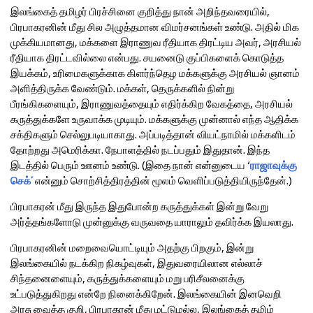
இலங்கைத் தமிழர் பிரச்சினை குறித்து நான் அறிந்தவரையில்,
பிரபாகரனின் மீது சில அழுத்தமான விமர்சனங்கள் உண்டு. அதில் மிக
முக்கியமானது, மக்களை இராணுவ ரீதியாக திரட்டிய அவர், அரசியல்
ரீதியாக திரட்டவில்லை என்பது. சயனைடு குப்பிகளைக் கொடுத்த
இயக்கம், உரிமைகளுக்காக கிளர்ந்தெழ மக்களுக்கு அரசியல் ஞானம்
அளித்திருக்க வேண்டும். மக்கள், தெருக்களில் நின்று
பீரங்கிகளையும், இராணுவத்தையும் எதிர்க்கிற வேகத்தை, அரசியல்
கருத்துக்களே உருவாக்க முடியும். மக்களுக்கு முன்னால் எந்த ஆதிக்க
சக்திகளும் செல்லுபடியாகாது. அப்படித்தான் வியட்நாமில் மக்களிடம்
தோற்றது அமெரிக்கா. நேபாளத்தில் நடப்பதும் இதுதான். இந்த
இடத்தில் பெரும் ஊனம் உண்டு. (இதை நான் என்னுடைய ‘
ராஜாவுக்கு
செக்’
என்னும் சொற்சித்திரத்தின் மூலம் வெளிப்படுத்தியிருந்தேன்.)
பிரபாகரன் மீது இருந்த இதுபோன்ற கருத்துக்கள் இன்று வேறு
அர்த்தங்களோடு முன்னுக்கு வருவதை யாராலும் தவிர்க்க இயலாது.
பிரபாகரனின் மறைவையொட்டியும் அதற்கு பிறகும், இன்று
இலங்கையில் நடக்கிற நிகழ்வுகள், இதுவரையிலான எல்லாச்
சிந்தனைளையும், கருத்துக்களையும் மறு பரிசீலனைக்கு
உட்படுத்துகிறது என்றே நினைக்கிறேன். இலங்கையின் இனவெறி
அரசு வைத்த குறி, பிரபாகரன் மீது மட்டுமல்ல, இலங்கைத் தமிழ்