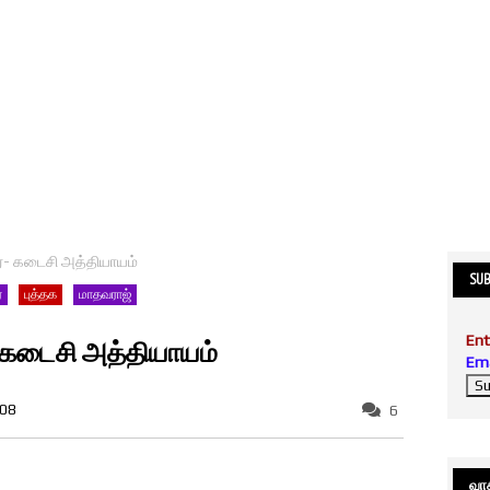
ர்- கடைசி அத்தியாயம்
SUB
்
புத்தக
மாதவராஜ்
Ent
- கடைசி அத்தியாயம்
Ema
008
6
வாசி