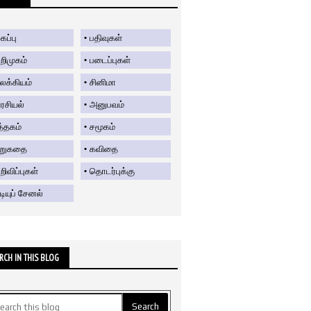
கப்பு
பதிவுகள்
றிமுகம்
படைப்புகள்
லக்கியம்
சினிமா
ரசியல்
அனுபவம்
த்தகம்
சமூகம்
ிறுகதை
கவிதை
ிவிப்புகள்
தொடர்புக்கு
டியுப் சேனல்
RCH IN THIS BLOG