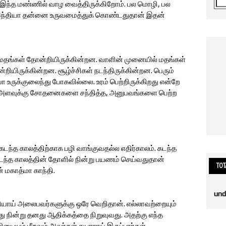
் இந்த மண்ணில் வாழ வைத்திருக்கிறோம். பல மொழி, பல
 இந்தியா தன்னை உருவமைத்துக் கொண்டதுதான் இதன்
ய மதங்கள் தோன்றியிருக்கின்றன. வாளின் முனையில் மதங்கள்
்றியிருக்கின்றன. சூழ்ச்சிகள் நடந்திருக்கின்றன. பெரும்
யா உருக்குலைந்து போகவில்லை. உரம் பெற்றிருக்கிறது என்றே
ும் அளவுக்கு சோதனைகளை சந்தித்த, அனுபவங்களை பெற்ற
கடந்த காலத்திற்காக பழி வாங்குவதல்ல எதிர்காலம். கடந்த
 கடந்த காலத்தின் தோளில் நின்று பயணம் செய்வதுதான்
TOT
் மகாத்மா காந்தி.
u
n
d
ாய் அலைபவர்களுக்கு ஒரே வெறிதான். எல்லாவற்றையும்
ீது நின்று தனது ஆதிக்கத்தை நிறுவுவது. அதற்கு எந்த
ையும் மீறவும் அவர்கள் தயாராய் இருப்பார்கள்.