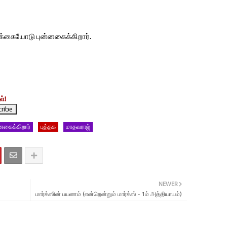
ிக்கையோடு புன்னகைக்கிறார்.
்!
்னகைக்கிறார்
புத்தக
மாதவராஜ்
NEWER
மார்க்ஸின் பயணம் (என்றென்றும் மார்க்ஸ் - 1ம் அத்தியாயம்)