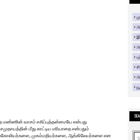
மு
அ
இ
அ
பு
ச
அற
யூ
SEA
 மண்ணின் வாசம் சகிப்புத்தன்மையே என்பது
சமுதாயத்தின் மீது காட்டிய மரியாதை என்பதும்
ங்கோலியர்களை, முகம்மதியர்களை, ஆங்கிலேயர்களை என