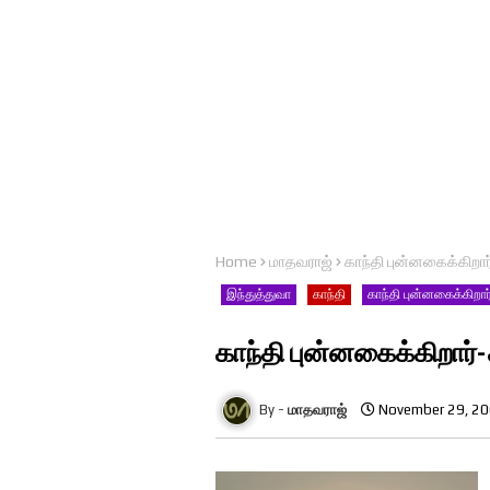
Home
மாதவராஜ்
காந்தி புன்னகைக்கிறா
இந்துத்துவா
காந்தி
காந்தி புன்னகைக்கிறார
காந்தி புன்னகைக்கிறார்
மாதவராஜ்
November 29, 2