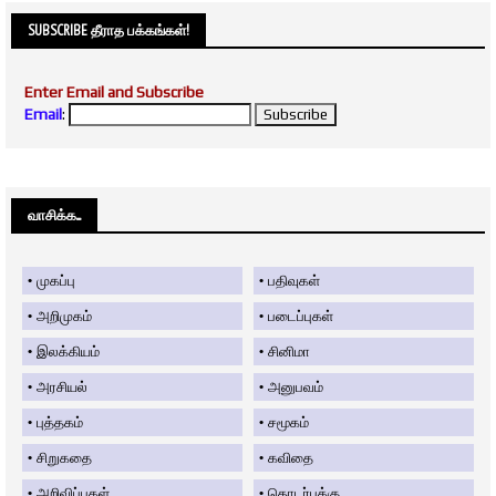
SUBSCRIBE தீராத பக்கங்கள்!
Enter Email and Subscribe
Email
:
வாசிக்க....
முகப்பு
பதிவுகள்
அறிமுகம்
படைப்புகள்
இலக்கியம்
சினிமா
அரசியல்
அனுபவம்
புத்தகம்
சமூகம்
சிறுகதை
கவிதை
அறிவிப்புகள்
தொடர்புக்கு