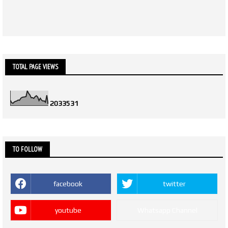
TOTAL PAGE VIEWS
2
0
3
3
5
3
1
TO FOLLOW
facebook
twitter
youtube
Whatsapp Channel